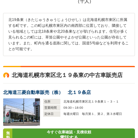
北19条東（きたじゅうきゅうじょうひがし）は北海道札幌市東区に所属
する町です。この町は札幌市東区内の南西部に位置しており、隣接して
いる地域としては北18条東や北20条東などが挙げられます。住宅が多く
見られるこの町には、草笛公園やそよかぜ公園といった公園が存在して
います。また、町内を通る道路に関しては、国道5号線などを利用するこ
とが可能です。
北海道札幌市東区北１９条東の中古車販売店
北海道三菱自動車販売（株） 北１９条店
住所
北海道札幌市東区北１９条東１－３－１
営業時間
09:30～18:00
定休日
毎週火曜日 毎月第１、第２、第３水曜日
今すぐ在庫確認・見積依頼
無
電話する
料