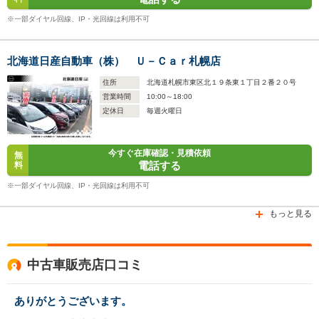
※一部ダイヤル回線、IP・光回線は利用不可
北海道日産自動車（株） Ｕ－Ｃａｒ札幌店
住所
北海道札幌市東区北１９条東１丁目２番２０号
営業時間
10:00～18:00
定休日
毎週火曜日
今すぐ在庫確認・見積依頼
無
電話する
料
※一部ダイヤル回線、IP・光回線は利用不可
もっと見る
中古車販売店口コミ
ありがとうございます。