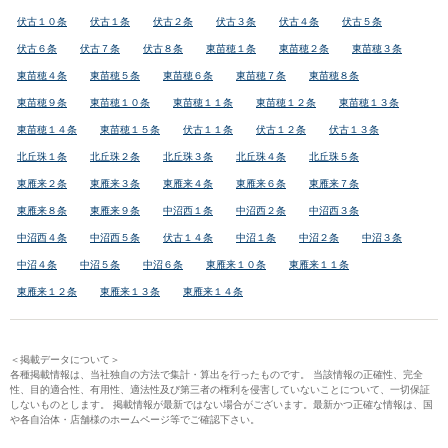
伏古１０条
伏古１条
伏古２条
伏古３条
伏古４条
伏古５条
伏古６条
伏古７条
伏古８条
東苗穂１条
東苗穂２条
東苗穂３条
東苗穂４条
東苗穂５条
東苗穂６条
東苗穂７条
東苗穂８条
東苗穂９条
東苗穂１０条
東苗穂１１条
東苗穂１２条
東苗穂１３条
東苗穂１４条
東苗穂１５条
伏古１１条
伏古１２条
伏古１３条
北丘珠１条
北丘珠２条
北丘珠３条
北丘珠４条
北丘珠５条
東雁来２条
東雁来３条
東雁来４条
東雁来６条
東雁来７条
東雁来８条
東雁来９条
中沼西１条
中沼西２条
中沼西３条
中沼西４条
中沼西５条
伏古１４条
中沼１条
中沼２条
中沼３条
中沼４条
中沼５条
中沼６条
東雁来１０条
東雁来１１条
東雁来１２条
東雁来１３条
東雁来１４条
＜掲載データについて＞
各種掲載情報は、当社独自の方法で集計・算出を行ったものです。 当該情報の正確性、完全
性、目的適合性、有用性、適法性及び第三者の権利を侵害していないことについて、一切保証
しないものとします。 掲載情報が最新ではない場合がございます。最新かつ正確な情報は、国
や各自治体・店舗様のホームページ等でご確認下さい。