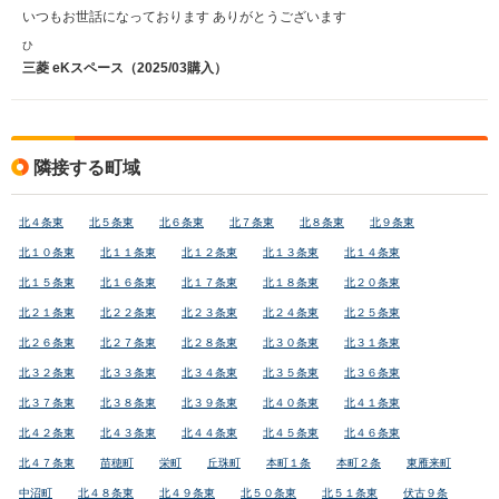
いつもお世話になっております ありがとうございます
ひ
三菱 eKスペース（2025/03購入）
隣接する町域
北４条東
北５条東
北６条東
北７条東
北８条東
北９条東
北１０条東
北１１条東
北１２条東
北１３条東
北１４条東
北１５条東
北１６条東
北１７条東
北１８条東
北２０条東
北２１条東
北２２条東
北２３条東
北２４条東
北２５条東
北２６条東
北２７条東
北２８条東
北３０条東
北３１条東
北３２条東
北３３条東
北３４条東
北３５条東
北３６条東
北３７条東
北３８条東
北３９条東
北４０条東
北４１条東
北４２条東
北４３条東
北４４条東
北４５条東
北４６条東
北４７条東
苗穂町
栄町
丘珠町
本町１条
本町２条
東雁来町
中沼町
北４８条東
北４９条東
北５０条東
北５１条東
伏古９条