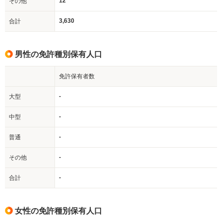
12
その他
3,630
合計
男性の免許種別保有人口
免許保有者数
-
大型
-
中型
-
普通
-
その他
-
合計
女性の免許種別保有人口