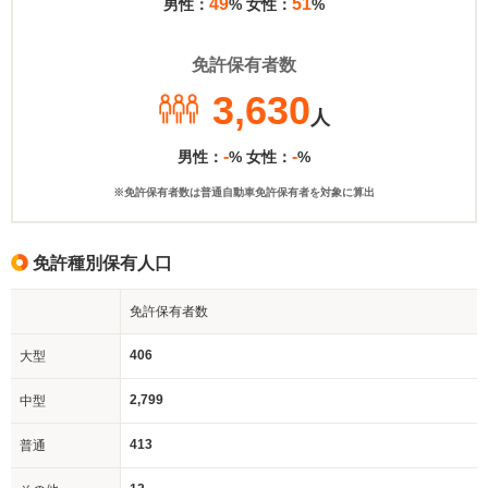
49
51
男性：
% 女性：
%
免許保有者数
3,630
人
-
-
男性：
% 女性：
%
※免許保有者数は普通自動車免許保有者を対象に算出
免許種別保有人口
免許保有者数
406
大型
2,799
中型
413
普通