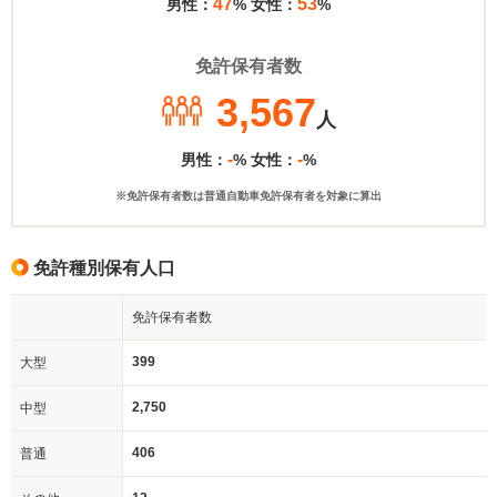
47
53
男性：
% 女性：
%
免許保有者数
3,567
人
-
-
男性：
% 女性：
%
※免許保有者数は普通自動車免許保有者を対象に算出
免許種別保有人口
免許保有者数
399
大型
2,750
中型
406
普通