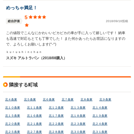
めっちゃ満足！
5
総合評価
2018/09/16投稿
この値段でこんなにかわいいピカピカの車が手に入って嬉しいです！ 納車
も迅速で対応もとても丁寧でした！ また何かあったらお世話になりますの
で、よろしくお願いします(^-^)
ｋｕｒｕｓｈｉｎｃｈａｎ
スズキ アルトラパン（2018/08購入）
隣接する町域
北４条東
北５条東
北６条東
北７条東
北８条東
北９条東
北１０条東
北１１条東
北１２条東
北１３条東
北１４条東
北１５条東
北１６条東
北１７条東
北１８条東
北１９条東
北２０条東
北２１条東
北２２条東
北２３条東
北２４条東
北２５条東
北２７条東
北２８条東
北３０条東
北３１条東