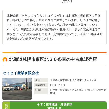
北26条東（きたにじゅうろくじょうひがし）は北海道札幌市東区に所属
する町のひとつであり、区内の西部に位置しています。町には住宅地が
広がっており、北25条東や北27条東を含む複数の地域と隣接していま
す。また、町内には札幌北26条郵便局や札幌ベルエポック製菓調理専門
学校といった施設が存在しており、交通面においては、道道273号線や国
道5号線などの道路が通っています。
北海道札幌市東区北２６条東の中古車販売店
セイセイ産業有限会社
住所
北海道札幌市東区北２６条東１９－１－４
営業時間
09:00～19:00
定休日
日祝祭（事前電話で対応可能）土曜日は不定休で要
確認
今すぐ在庫確認・見積依頼
無
電話する
料