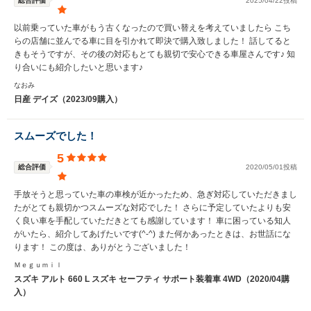
総合評価
2025/04/22投稿
以前乗っていた車がもう古くなったので買い替えを考えていましたら こち
らの店舗に並んでる車に目を引かれて即決で購入致しました！ 話してると
きもそうですが、その後の対応もとても親切で安心できる車屋さんです♪ 知
り合いにも紹介したいと思います♪
なおみ
日産 デイズ（2023/09購入）
スムーズでした！
5
総合評価
2020/05/01投稿
手放そうと思っていた車の車検が近かったため、急ぎ対応していただきまし
たがとても親切かつスムーズな対応でした！ さらに予定していたよりも安
く良い車を手配していただきとても感謝しています！ 車に困っている知人
がいたら、紹介してあげたいです(^-^) また何かあったときは、お世話にな
ります！ この度は、ありがとうございました！
Ｍｅｇｕｍｉｌ
スズキ アルト 660 L スズキ セーフティ サポート装着車 4WD（2020/04購
入）