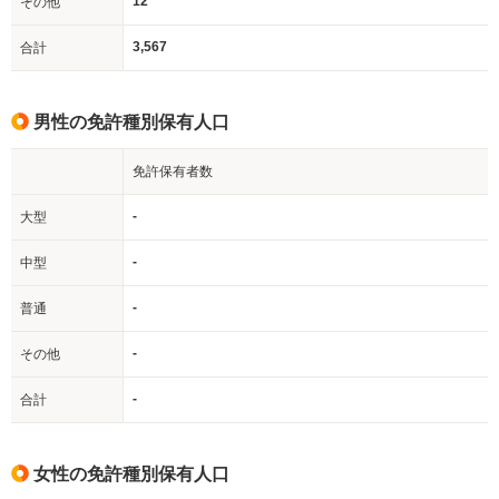
12
その他
3,567
合計
男性の免許種別保有人口
免許保有者数
-
大型
-
中型
-
普通
-
その他
-
合計
女性の免許種別保有人口