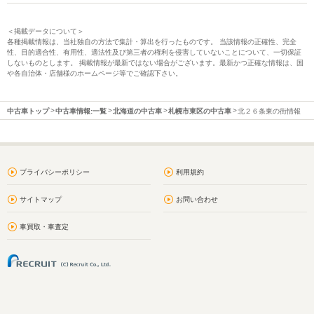
＜掲載データについて＞
各種掲載情報は、当社独自の方法で集計・算出を行ったものです。 当該情報の正確性、完全
性、目的適合性、有用性、適法性及び第三者の権利を侵害していないことについて、一切保証
しないものとします。 掲載情報が最新ではない場合がございます。最新かつ正確な情報は、国
や各自治体・店舗様のホームページ等でご確認下さい。
中古車トップ
中古車情報:一覧
北海道の中古車
札幌市東区の中古車
北２６条東の街情報
プライバシーポリシー
利用規約
サイトマップ
お問い合わせ
車買取・車査定