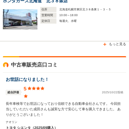
ホンダカーズ北海道 北３８条店
住所
北海道札幌市東区北３８条東１－３－５
営業時間
10:00～18:00
定休日
毎週火、水曜
もっと見る
中古車販売店口コミ
お世話になりました！
5
総合評価
2025/10/22投稿
長年車検等でお世話になっており信頼できる自動車会社さんです。 今回担
当していただいた成田さんも誠実な方で安心して車を購入できました。 あ
りがとうございました！
ナオリン
トヨタ シエンタ（2025/09購入）