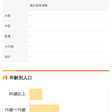
免許保有者数
-
大型
-
中型
-
普通
-
その他
-
合計
年齢別人口