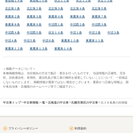
東苗穂１４条
東苗穂１５条
伏古１１条
伏古１２条
伏古１３条
北丘珠１条
北丘珠２条
北丘珠３条
北丘珠４条
北丘珠５条
東雁来２条
東雁来３条
東雁来４条
東雁来６条
東雁来７条
東雁来８条
東雁来９条
中沼西１条
中沼西２条
中沼西３条
中沼西４条
中沼西５条
伏古１４条
中沼１条
中沼２条
中沼３条
中沼４条
中沼５条
中沼６条
東雁来１０条
東雁来１１条
東雁来１２条
東雁来１３条
東雁来１４条
＜掲載データについて＞
各種掲載情報は、当社独自の方法で集計・算出を行ったものです。 当該情報の正確性、完全
性、目的適合性、有用性、適法性及び第三者の権利を侵害していないことについて、一切保証
しないものとします。 掲載情報が最新ではない場合がございます。最新かつ正確な情報は、国
や各自治体・店舗様のホームページ等でご確認下さい。
中古車トップ
中古車情報:一覧
北海道の中古車
札幌市東区の中古車
北３８条東の街情報
プライバシーポリシー
利用規約