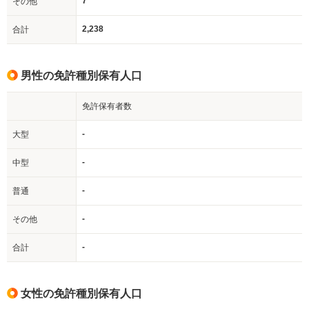
7
その他
2,238
合計
男性の免許種別保有人口
免許保有者数
-
大型
-
中型
-
普通
-
その他
-
合計
女性の免許種別保有人口