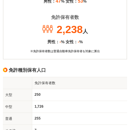
47
53
男性：
% 女性：
%
免許保有者数
2,238
人
-
-
男性：
% 女性：
%
※免許保有者数は普通自動車免許保有者を対象に算出
免許種別保有人口
免許保有者数
250
大型
1,726
中型
255
普通