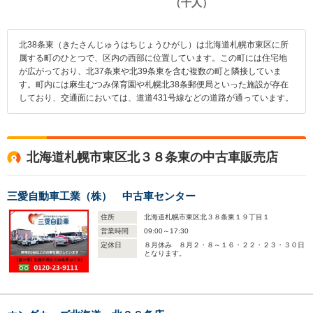
北38条東（きたさんじゅうはちじょうひがし）は北海道札幌市東区に所
属する町のひとつで、区内の西部に位置しています。この町には住宅地
が広がっており、北37条東や北39条東を含む複数の町と隣接していま
す。町内には麻生むつみ保育園や札幌北38条郵便局といった施設が存在
しており、交通面においては、道道431号線などの道路が通っています。
北海道札幌市東区北３８条東の中古車販売店
三愛自動車工業（株） 中古車センター
住所
北海道札幌市東区北３８条東１９丁目１
営業時間
09:00～17:30
定休日
８月休み ８月２・８～１６・２２・２３・３０日
となります。