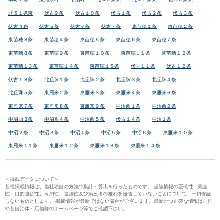
北５１条東
伏古９条
伏古１０条
伏古１条
伏古２条
伏古３条
伏古４条
伏古５条
伏古６条
伏古７条
東苗穂１条
東苗穂２条
東苗穂３条
東苗穂４条
東苗穂５条
東苗穂６条
東苗穂７条
東苗穂８条
東苗穂９条
東苗穂１０条
東苗穂１１条
東苗穂１２条
東苗穂１３条
東苗穂１４条
東苗穂１５条
伏古１１条
伏古１２条
伏古１３条
北丘珠１条
北丘珠２条
北丘珠３条
北丘珠４条
北丘珠５条
東雁来２条
東雁来３条
東雁来４条
東雁来６条
東雁来７条
東雁来８条
東雁来９条
中沼西１条
中沼西２条
中沼西３条
中沼西４条
中沼西５条
伏古１４条
中沼１条
中沼２条
中沼３条
中沼４条
中沼５条
中沼６条
東雁来１０条
東雁来１１条
東雁来１２条
東雁来１３条
東雁来１４条
＜掲載データについて＞
各種掲載情報は、当社独自の方法で集計・算出を行ったものです。 当該情報の正確性、完全
性、目的適合性、有用性、適法性及び第三者の権利を侵害していないことについて、一切保証
しないものとします。 掲載情報が最新ではない場合がございます。最新かつ正確な情報は、国
や各自治体・店舗様のホームページ等でご確認下さい。