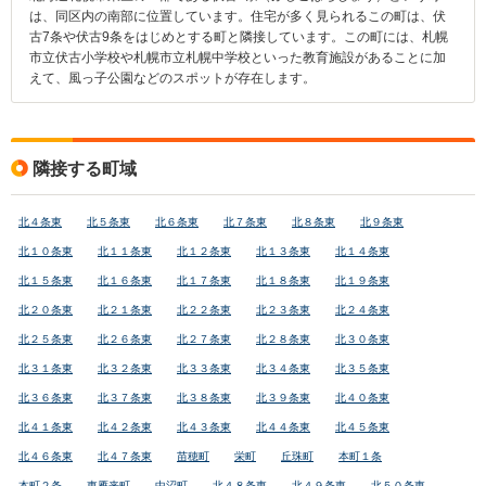
は、同区内の南部に位置しています。住宅が多く見られるこの町は、伏
古7条や伏古9条をはじめとする町と隣接しています。この町には、札幌
市立伏古小学校や札幌市立札幌中学校といった教育施設があることに加
えて、風っ子公園などのスポットが存在します。
隣接する町域
北４条東
北５条東
北６条東
北７条東
北８条東
北９条東
北１０条東
北１１条東
北１２条東
北１３条東
北１４条東
北１５条東
北１６条東
北１７条東
北１８条東
北１９条東
北２０条東
北２１条東
北２２条東
北２３条東
北２４条東
北２５条東
北２６条東
北２７条東
北２８条東
北３０条東
北３１条東
北３２条東
北３３条東
北３４条東
北３５条東
北３６条東
北３７条東
北３８条東
北３９条東
北４０条東
北４１条東
北４２条東
北４３条東
北４４条東
北４５条東
北４６条東
北４７条東
苗穂町
栄町
丘珠町
本町１条
本町２条
東雁来町
中沼町
北４８条東
北４９条東
北５０条東