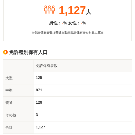
1,127
人
-
-
男性：
% 女性：
%
※免許保有者数は普通自動車免許保有者を対象に算出
免許種別保有人口
免許保有者数
125
大型
871
中型
128
普通
3
その他
1,127
合計