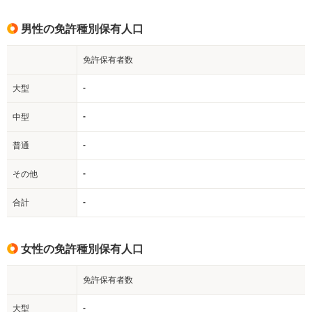
男性の免許種別保有人口
免許保有者数
-
大型
-
中型
-
普通
-
その他
-
合計
女性の免許種別保有人口
免許保有者数
-
大型