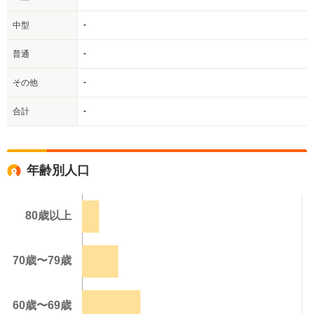
-
中型
-
普通
-
その他
-
合計
年齢別人口