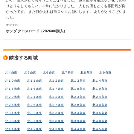
かり、購入させてもらうことになりました。 納車前から電話やLINEでのや
りとりをしてもらい、非常に助かりました。 人もお店もとても雰囲気が良
かったです。 また何かあればヨロシクお願いします。 ありがとうございま
した。
オデクロ
ホンダ クロスロード（2026/06購入）
隣接する町域
北４条東
北５条東
北６条東
北７条東
北８条東
北９条東
北１０条東
北１１条東
北１２条東
北１３条東
北１４条東
北１５条東
北１６条東
北１７条東
北１８条東
北１９条東
北２０条東
北２１条東
北２２条東
北２３条東
北２４条東
北２５条東
北２６条東
北２７条東
北２８条東
北３０条東
北３１条東
北３２条東
北３３条東
北３４条東
北３５条東
北３６条東
北３７条東
北３８条東
北３９条東
北４０条東
北４１条東
北４２条東
北４３条東
北４４条東
北４５条東