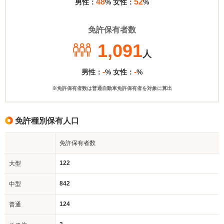
48
52
男性：
% 女性：
%
免許保有者数
1,091
人
-
-
男性：
% 女性：
%
※免許保有者数は普通自動車免許保有者を対象に算出
免許種別保有人口
免許保有者数
122
大型
842
中型
124
普通