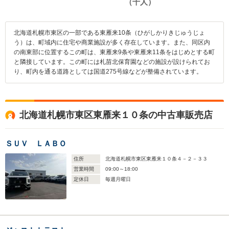
北海道札幌市東区の一部である東雁来10条（ひがしかりきじゅうじょ
う）は、町域内に住宅や商業施設が多く存在しています。また、同区内
の南東部に位置するこの町は、東雁来9条や東雁来11条をはじめとする町
と隣接しています。この町には札苗北保育園などの施設が設けられてお
り、町内を通る道路としては国道275号線などが整備されています。
北海道札幌市東区東雁来１０条の中古車販売店
ＳＵＶ ＬＡＢＯ
住所
北海道札幌市東区東雁来１０条４－２－３３
営業時間
09:00～18:00
定休日
毎週月曜日