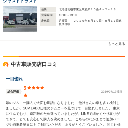
ジャストトラスト
住所
北海道札幌市東区東雁来１０条４－２－１８
営業時間
10:00～19:00
定休日
月曜日 ２０２６年８月１０日～８月１７日迄
夏季休暇
もっと見る
中古車販売店口コミ
一目惚れ
5
総合評価
2026/07/17投稿
嫁のジムニー購入で大変お世話になりました！ 他社さんの車も多く検討し
ましたが、SUV LABO仕様のジムニーを見つけて一目惚れしました。 東京
に住んでおり、遠距離のため迷っていましたが、LINEで細かくやり取りが
できて、とても安心して購入を決めました。 こちらのわがままで追加パー
ツや納車希望日にも ご対応いただき、ありがとうございました。 同じ仕様