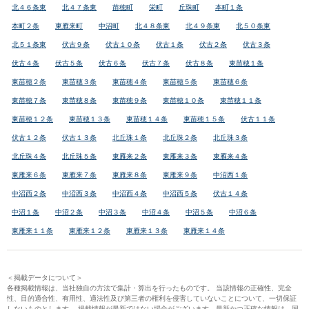
北４６条東
北４７条東
苗穂町
栄町
丘珠町
本町１条
本町２条
東雁来町
中沼町
北４８条東
北４９条東
北５０条東
北５１条東
伏古９条
伏古１０条
伏古１条
伏古２条
伏古３条
伏古４条
伏古５条
伏古６条
伏古７条
伏古８条
東苗穂１条
東苗穂２条
東苗穂３条
東苗穂４条
東苗穂５条
東苗穂６条
東苗穂７条
東苗穂８条
東苗穂９条
東苗穂１０条
東苗穂１１条
東苗穂１２条
東苗穂１３条
東苗穂１４条
東苗穂１５条
伏古１１条
伏古１２条
伏古１３条
北丘珠１条
北丘珠２条
北丘珠３条
北丘珠４条
北丘珠５条
東雁来２条
東雁来３条
東雁来４条
東雁来６条
東雁来７条
東雁来８条
東雁来９条
中沼西１条
中沼西２条
中沼西３条
中沼西４条
中沼西５条
伏古１４条
中沼１条
中沼２条
中沼３条
中沼４条
中沼５条
中沼６条
東雁来１１条
東雁来１２条
東雁来１３条
東雁来１４条
＜掲載データについて＞
各種掲載情報は、当社独自の方法で集計・算出を行ったものです。 当該情報の正確性、完全
性、目的適合性、有用性、適法性及び第三者の権利を侵害していないことについて、一切保証
しないものとします。 掲載情報が最新ではない場合がございます。最新かつ正確な情報は、国