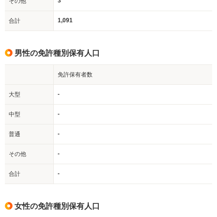
3
その他
1,091
合計
男性の免許種別保有人口
免許保有者数
-
大型
-
中型
-
普通
-
その他
-
合計
女性の免許種別保有人口