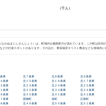
（なかぬまにしさんじょう）は、町域内を篠路新川が流れています。この町は区内の
などの行楽スポットがあります。そのほか、東栄福音キリスト教会なども地域内に
条東
北７条東
北８条東
北９条東
４条東
北１５条東
北１６条東
北１７条東
２条東
北２３条東
北２４条東
北２５条東
１条東
北３２条東
北３３条東
北３４条東
９条東
北４０条東
北４１条東
北４２条東
７条東
苗穂町
栄町
丘珠町
８条東
北４９条東
北５０条東
北５１条東