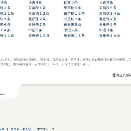
３条
伏古４条
伏古５条
伏古６条
穂３条
東苗穂４条
東苗穂５条
東苗穂６条
穂１１条
東苗穂１２条
東苗穂１３条
東苗穂１４条
珠１条
北丘珠２条
北丘珠３条
北丘珠４条
来６条
東雁来７条
東雁来８条
東雁来９条
１４条
中沼１条
中沼２条
中沼３条
来１１条
東雁来１２条
東雁来１３条
東雁来１４条
ものです。当該情報の正確性、完全性、目的適合性、有用性、適法性及び第三者の権利を侵害し
な情報は、国や各自治体・店舗様のホームページ等でご確認下さい。
北海道札幌
入車
車買取・車査定
中古車リース