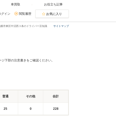
車買取
お役立ち記事
ログイン
閲覧履歴
お気に入り
札幌市東区中沼西３条のドライバー豆知識
サイトマップ
ージ下部の注意書きをご確認ください。
普通
その他
合計
25
0
228