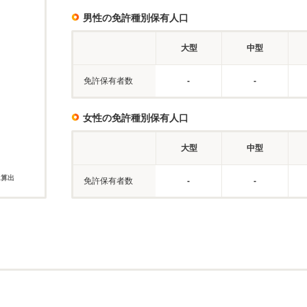
男性の免許種別保有人口
大型
中型
免許保有者数
-
-
女性の免許種別保有人口
大型
中型
に算出
免許保有者数
-
-