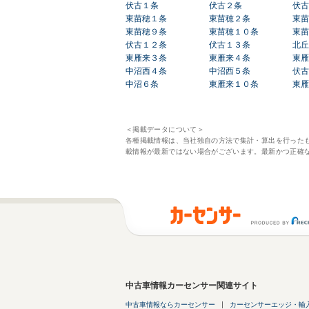
伏古１条
伏古２条
伏古
東苗穂１条
東苗穂２条
東苗
東苗穂９条
東苗穂１０条
東苗
伏古１２条
伏古１３条
北丘
東雁来３条
東雁来４条
東雁
中沼西４条
中沼西５条
伏古
中沼６条
東雁来１０条
東雁
＜掲載データについて＞
各種掲載情報は、当社独自の方法で集計・算出を行った
載情報が最新ではない場合がございます。最新かつ正確
中古車情報カーセンサー関連サイト
中古車情報ならカーセンサー
カーセンサーエッジ・輸