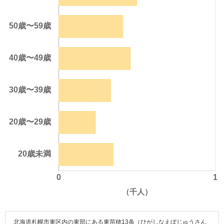
北海道札幌市東区内の東部にある東苗穂13条（ひがしなえぼじゅうさん