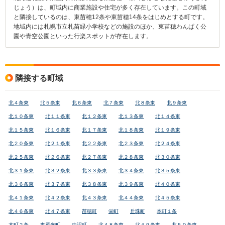
じょう）は、町域内に商業施設や住宅が多く存在しています。この町域
と隣接しているのは、東苗穂12条や東苗穂14条をはじめとする町です。
地域内には札幌市立札苗緑小学校などの施設のほか、東苗穂わんぱく公
園や青空公園といった行楽スポットが存在します。
隣接する町域
北４条東
北５条東
北６条東
北７条東
北８条東
北９条東
北１０条東
北１１条東
北１２条東
北１３条東
北１４条東
北１５条東
北１６条東
北１７条東
北１８条東
北１９条東
北２０条東
北２１条東
北２２条東
北２３条東
北２４条東
北２５条東
北２６条東
北２７条東
北２８条東
北３０条東
北３１条東
北３２条東
北３３条東
北３４条東
北３５条東
北３６条東
北３７条東
北３８条東
北３９条東
北４０条東
北４１条東
北４２条東
北４３条東
北４４条東
北４５条東
北４６条東
北４７条東
苗穂町
栄町
丘珠町
本町１条
本町２条
東雁来町
中沼町
北４８条東
北４９条東
北５０条東