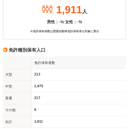
1,911
人
-
-
男性：
% 女性：
%
※免許保有者数は普通自動車免許保有者を対象に算出
免許種別保有人口
免許保有者数
213
大型
1,475
中型
217
普通
6
その他
1,911
合計