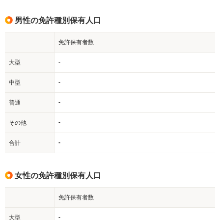
男性の免許種別保有人口
免許保有者数
-
大型
-
中型
-
普通
-
その他
-
合計
女性の免許種別保有人口
免許保有者数
-
大型