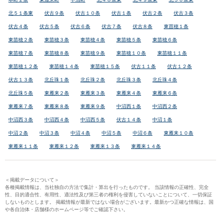
北５１条東
伏古９条
伏古１０条
伏古１条
伏古２条
伏古３条
伏古４条
伏古５条
伏古６条
伏古７条
伏古８条
東苗穂１条
東苗穂２条
東苗穂３条
東苗穂４条
東苗穂５条
東苗穂６条
東苗穂７条
東苗穂８条
東苗穂９条
東苗穂１０条
東苗穂１１条
東苗穂１２条
東苗穂１４条
東苗穂１５条
伏古１１条
伏古１２条
伏古１３条
北丘珠１条
北丘珠２条
北丘珠３条
北丘珠４条
北丘珠５条
東雁来２条
東雁来３条
東雁来４条
東雁来６条
東雁来７条
東雁来８条
東雁来９条
中沼西１条
中沼西２条
中沼西３条
中沼西４条
中沼西５条
伏古１４条
中沼１条
中沼２条
中沼３条
中沼４条
中沼５条
中沼６条
東雁来１０条
東雁来１１条
東雁来１２条
東雁来１３条
東雁来１４条
＜掲載データについて＞
各種掲載情報は、当社独自の方法で集計・算出を行ったものです。 当該情報の正確性、完全
性、目的適合性、有用性、適法性及び第三者の権利を侵害していないことについて、一切保証
しないものとします。 掲載情報が最新ではない場合がございます。最新かつ正確な情報は、国
や各自治体・店舗様のホームページ等でご確認下さい。