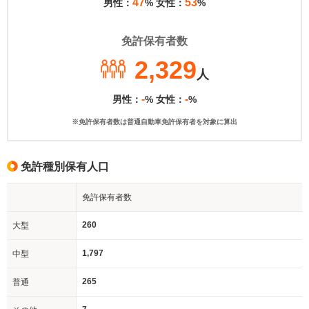
47
53
男性：
% 女性：
%
免許保有者数
2,329
人
-
-
男性：
% 女性：
%
※免許保有者数は普通自動車免許保有者を対象に算出
免許種別保有人口
免許保有者数
260
大型
1,797
中型
265
普通