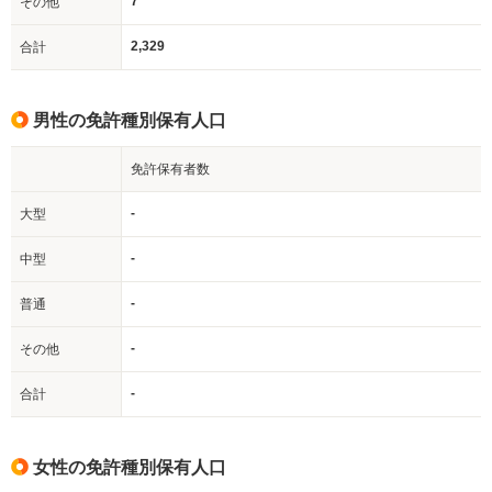
7
その他
2,329
合計
男性の免許種別保有人口
免許保有者数
-
大型
-
中型
-
普通
-
その他
-
合計
女性の免許種別保有人口