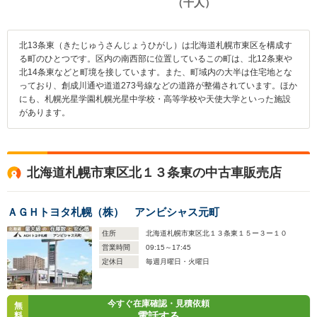
北13条東（きたじゅうさんじょうひがし）は北海道札幌市東区を構成す
る町のひとつです。区内の南西部に位置しているこの町は、北12条東や
北14条東などと町境を接しています。また、町域内の大半は住宅地とな
っており、創成川通や道道273号線などの道路が整備されています。ほか
にも、札幌光星学園札幌光星中学校・高等学校や天使大学といった施設
があります。
北海道札幌市東区北１３条東の中古車販売店
ＡＧＨトヨタ札幌（株） アンビシャス元町
住所
北海道札幌市東区北１３条東１５ー３ー１０
営業時間
09:15～17:45
定休日
毎週月曜日・火曜日
今すぐ在庫確認・見積依頼
無
電話する
料