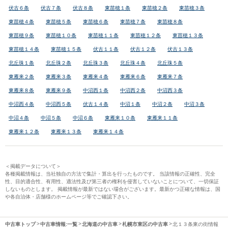
伏古６条
伏古７条
伏古８条
東苗穂１条
東苗穂２条
東苗穂３条
東苗穂４条
東苗穂５条
東苗穂６条
東苗穂７条
東苗穂８条
東苗穂９条
東苗穂１０条
東苗穂１１条
東苗穂１２条
東苗穂１３条
東苗穂１４条
東苗穂１５条
伏古１１条
伏古１２条
伏古１３条
北丘珠１条
北丘珠２条
北丘珠３条
北丘珠４条
北丘珠５条
東雁来２条
東雁来３条
東雁来４条
東雁来６条
東雁来７条
東雁来８条
東雁来９条
中沼西１条
中沼西２条
中沼西３条
中沼西４条
中沼西５条
伏古１４条
中沼１条
中沼２条
中沼３条
中沼４条
中沼５条
中沼６条
東雁来１０条
東雁来１１条
東雁来１２条
東雁来１３条
東雁来１４条
＜掲載データについて＞
各種掲載情報は、当社独自の方法で集計・算出を行ったものです。 当該情報の正確性、完全
性、目的適合性、有用性、適法性及び第三者の権利を侵害していないことについて、一切保証
しないものとします。 掲載情報が最新ではない場合がございます。最新かつ正確な情報は、国
や各自治体・店舗様のホームページ等でご確認下さい。
中古車トップ
中古車情報:一覧
北海道の中古車
札幌市東区の中古車
北１３条東の街情報