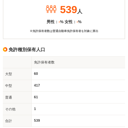
539
人
-
-
男性：
% 女性：
%
※免許保有者数は普通自動車免許保有者を対象に算出
免許種別保有人口
免許保有者数
60
大型
417
中型
61
普通
1
その他
539
合計