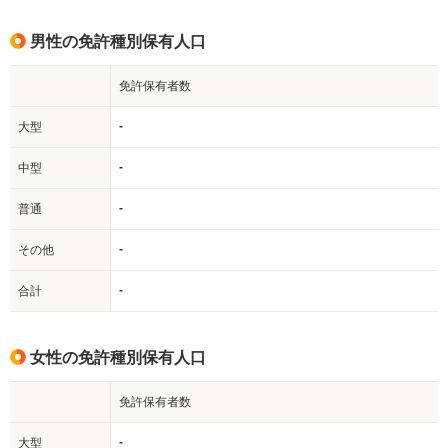
男性の免許種別保有人口
免許保有者数
-
大型
-
中型
-
普通
-
その他
-
合計
女性の免許種別保有人口
免許保有者数
-
大型