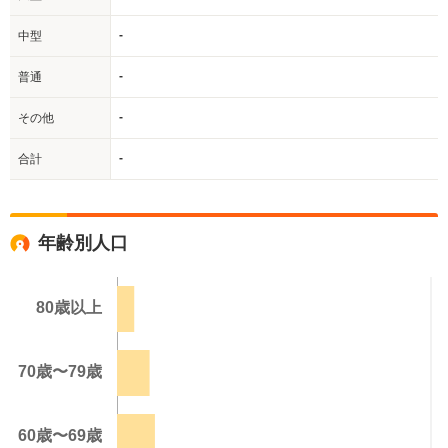
-
中型
-
普通
-
その他
-
合計
年齢別人口