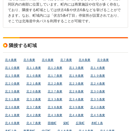
同区内の南部に位置しています。町内には商業施設や住宅が多く存在し
ており、隣接する町域としては伏古4条や伏古6条などを挙げることがで
きます。なお、町域内には「伏古5条4丁目」停留所が設置されており、
そこでは北海道中央バスを利用することが可能です。
隣接する町域
北４条東
北５条東
北６条東
北７条東
北８条東
北９条東
北１０条東
北１１条東
北１２条東
北１３条東
北１４条東
北１５条東
北１６条東
北１７条東
北１８条東
北１９条東
北２０条東
北２１条東
北２２条東
北２３条東
北２４条東
北２５条東
北２６条東
北２７条東
北２８条東
北３０条東
北３１条東
北３２条東
北３３条東
北３４条東
北３５条東
北３６条東
北３７条東
北３８条東
北３９条東
北４０条東
北４１条東
北４２条東
北４３条東
北４４条東
北４５条東
北４６条東
北４７条東
苗穂町
栄町
丘珠町
本町１条
本町２条
東雁来町
中沼町
北４８条東
北４９条東
北５０条東