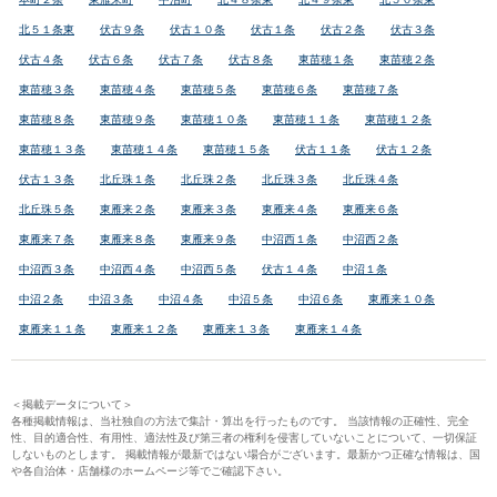
北５１条東
伏古９条
伏古１０条
伏古１条
伏古２条
伏古３条
伏古４条
伏古６条
伏古７条
伏古８条
東苗穂１条
東苗穂２条
東苗穂３条
東苗穂４条
東苗穂５条
東苗穂６条
東苗穂７条
東苗穂８条
東苗穂９条
東苗穂１０条
東苗穂１１条
東苗穂１２条
東苗穂１３条
東苗穂１４条
東苗穂１５条
伏古１１条
伏古１２条
伏古１３条
北丘珠１条
北丘珠２条
北丘珠３条
北丘珠４条
北丘珠５条
東雁来２条
東雁来３条
東雁来４条
東雁来６条
東雁来７条
東雁来８条
東雁来９条
中沼西１条
中沼西２条
中沼西３条
中沼西４条
中沼西５条
伏古１４条
中沼１条
中沼２条
中沼３条
中沼４条
中沼５条
中沼６条
東雁来１０条
東雁来１１条
東雁来１２条
東雁来１３条
東雁来１４条
＜掲載データについて＞
各種掲載情報は、当社独自の方法で集計・算出を行ったものです。 当該情報の正確性、完全
性、目的適合性、有用性、適法性及び第三者の権利を侵害していないことについて、一切保証
しないものとします。 掲載情報が最新ではない場合がございます。最新かつ正確な情報は、国
や各自治体・店舗様のホームページ等でご確認下さい。