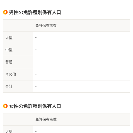
男性の免許種別保有人口
免許保有者数
-
大型
-
中型
-
普通
-
その他
-
合計
女性の免許種別保有人口
免許保有者数
-
大型