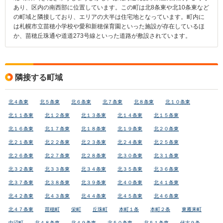
あり、区内の南西部に位置しています。この町は北8条東や北10条東など
の町域と隣接しており、エリアの大半は住宅地となっています。町内に
は札幌市立苗穂小学校や愛和新穂保育園といった施設が存在しているほ
か、苗穂丘珠通や道道273号線といった道路が敷設されています。
隣接する町域
北４条東
北５条東
北６条東
北７条東
北８条東
北１０条東
北１１条東
北１２条東
北１３条東
北１４条東
北１５条東
北１６条東
北１７条東
北１８条東
北１９条東
北２０条東
北２１条東
北２２条東
北２３条東
北２４条東
北２５条東
北２６条東
北２７条東
北２８条東
北３０条東
北３１条東
北３２条東
北３３条東
北３４条東
北３５条東
北３６条東
北３７条東
北３８条東
北３９条東
北４０条東
北４１条東
北４２条東
北４３条東
北４４条東
北４５条東
北４６条東
北４７条東
苗穂町
栄町
丘珠町
本町１条
本町２条
東雁来町
中沼町
北４８条東
北４９条東
北５０条東
北５１条東
伏古９条