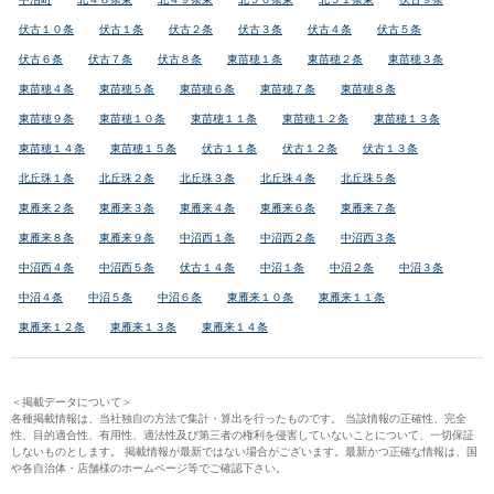
伏古１０条
伏古１条
伏古２条
伏古３条
伏古４条
伏古５条
伏古６条
伏古７条
伏古８条
東苗穂１条
東苗穂２条
東苗穂３条
東苗穂４条
東苗穂５条
東苗穂６条
東苗穂７条
東苗穂８条
東苗穂９条
東苗穂１０条
東苗穂１１条
東苗穂１２条
東苗穂１３条
東苗穂１４条
東苗穂１５条
伏古１１条
伏古１２条
伏古１３条
北丘珠１条
北丘珠２条
北丘珠３条
北丘珠４条
北丘珠５条
東雁来２条
東雁来３条
東雁来４条
東雁来６条
東雁来７条
東雁来８条
東雁来９条
中沼西１条
中沼西２条
中沼西３条
中沼西４条
中沼西５条
伏古１４条
中沼１条
中沼２条
中沼３条
中沼４条
中沼５条
中沼６条
東雁来１０条
東雁来１１条
東雁来１２条
東雁来１３条
東雁来１４条
＜掲載データについて＞
各種掲載情報は、当社独自の方法で集計・算出を行ったものです。 当該情報の正確性、完全
性、目的適合性、有用性、適法性及び第三者の権利を侵害していないことについて、一切保証
しないものとします。 掲載情報が最新ではない場合がございます。最新かつ正確な情報は、国
や各自治体・店舗様のホームページ等でご確認下さい。