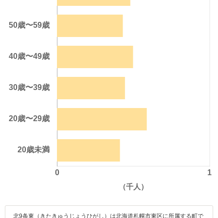
北9条東（きたきゅうじょうひがし）は北海道札幌市東区に所属する町で