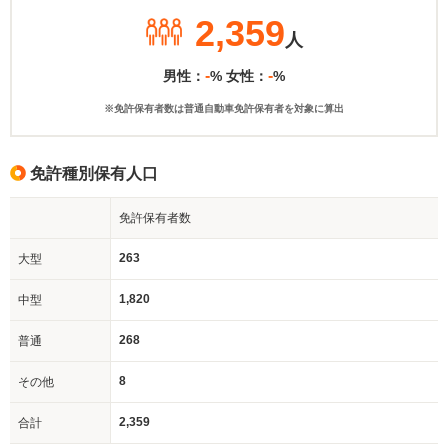
2,359
人
-
-
男性：
% 女性：
%
※免許保有者数は普通自動車免許保有者を対象に算出
免許種別保有人口
免許保有者数
263
大型
1,820
中型
268
普通
8
その他
2,359
合計