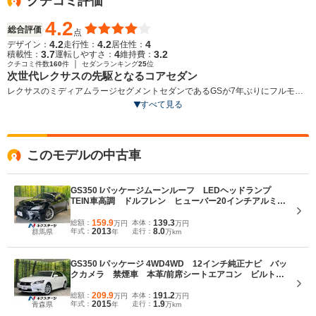
クチコミ評価
4.2
総合評価
点
4.2
4.2
4
デザイン：
走行性：
居住性：
3.7
4
3.2
積載性：
運転しやすさ：
維持費：
｜
クチコミ件数
160
件
セダンランキング
25
位
次世代レクサスの先駆となるコアセダン
レクサスのミディアムラージセグメントセダンであるGSが7年ぶりにフルモデ
ルチェンジ。名前の由来であるグランドツーリングセダンとしての性能やパッ
すべて見る
ケージングを徹底的に追求。ボディサイズはmm単位で切り詰め、逆に室内スペ
ースはmm単位で拡大された。フロントフェイスは次世代レクサスの先駆となる
スピンドルグリルを採用。このエッセンスはレクサスのアイデンティティとし
このモデルの中古車
て、今後各モデルに展開していく。エンジンは3.5Lに加え、新たに2.5LのV6エ
ンジンが採用された。いずれも組み合わされるトランスミッションは6速AT
で、3.5L車には通常の後輪駆動のほか4WD仕様も用意される。（2012.1）
GS350 Iパッケージムーンルーフ LEDヘッドランプ
TEIN車高調 ドルフレン ヒューバー20インチアルミホ
イール 後期ルック 前席ベンチレーション付シートヒ
ーター ブラック革シート クルーズコントロール
159.9
139.3
総額：
本体：
万円
万円
2013
8.0
年式：
走行：
群馬県
年
万km
GS350 Iパッケージ 4WD4WD 12インチ純正ナビ バッ
クカメラ 禁煙車 本革/前席シートエアコン ビルトイ
ン2.0ETC 通信用USB入力端子クルコン 純正17インチ
アルミ デュアルエアコン Bluetooth フルセグ
209.9
191.2
総額：
本体：
万円
万円
2015
1.9
年式：
走行：
青森県
年
万km