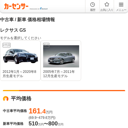
履歴
お気に入り
メニュー
中古車 / 新車 価格相場情報
レクサス GS
モデルを選択してください
2代目
初代
2012年1月～2020年8
2005年7月～2011年
月生産モデル
12月生産モデル
平均価格
161
.4
中古車平均価格
万円
(
69.9~479.6
万円)
510
800
〜
新車平均価格
万円
万円