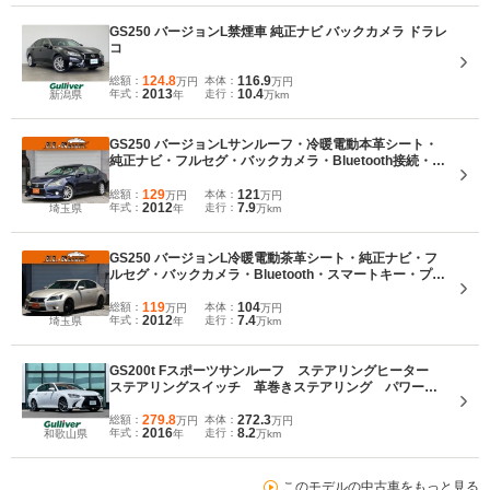
GS250 バージョンL禁煙車 純正ナビ バックカメラ ドラレ
コ
124.8
116.9
総額：
本体：
万円
万円
2013
10.4
年式：
走行：
新潟県
年
万km
GS250 バージョンLサンルーフ・冷暖電動本革シート・
純正ナビ・フルセグ・バックカメラ・Bluetooth接続・ス
マートキー・プッシュスタート・パドルシフト・ETC・
クルーズコントロール・LEDヘッドライト・フォグラン
129
121
総額：
本体：
万円
万円
2012
7.9
年式：
走行：
埼玉県
年
万km
プ・社外18AW
GS250 バージョンL冷暖電動茶革シート・純正ナビ・フ
ルセグ・バックカメラ・Bluetooth・スマートキー・プッ
シュスタート・ETC・クルコン・パドルシフト・LEDヘ
ッドライト・フォグ・純正18AW・ステアリングヒータ
119
104
総額：
本体：
万円
万円
2012
7.4
年式：
走行：
埼玉県
年
万km
ー・オートハイビーム
GS200t Fスポーツサンルーフ ステアリングヒーター
ステアリングスイッチ 革巻きステアリング パワーシ
ート シートメモリー 純正ナビ フルセグTV DVD
BD再生 バックモニター BSM ドライブレコーダー
279.8
272.3
総額：
本体：
万円
万円
2016
8.2
年式：
走行：
和歌山県
年
万km
ビルトインETC
このモデルの中古車をもっと見る