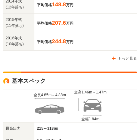
2014年式
148.8
平均価格
万円
(12年落ち)
2015年式
207.6
平均価格
万円
(11年落ち)
2016年式
244.8
平均価格
万円
(10年落ち)
もっと見る
基本スペック
全高
1.46m～1.47m
全長
4.85m～4.88m
全幅
1.84m
最高出力
215～318ps