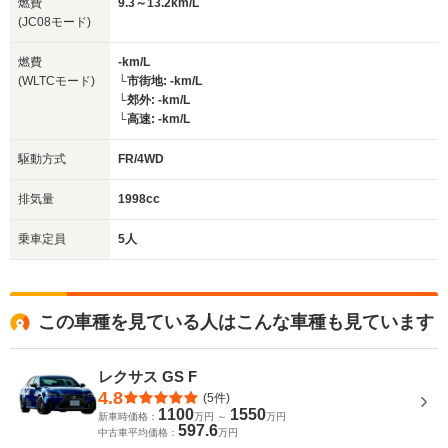
燃費
9.3～13.2km/L
(JC08モード)
燃費
-km/L
(WLTCモード)
└市街地: -km/L
└郊外: -km/L
└高速: -km/L
駆動方式
FR/4WD
排気量
1998cc
乗車定員
5人
この車種を見ている人はこんな車種も見ています
レクサス GS F
4.8
(5件)
1100
1550
新車時価格：
万円 ～
万円
597.6
中古車平均価格：
万円