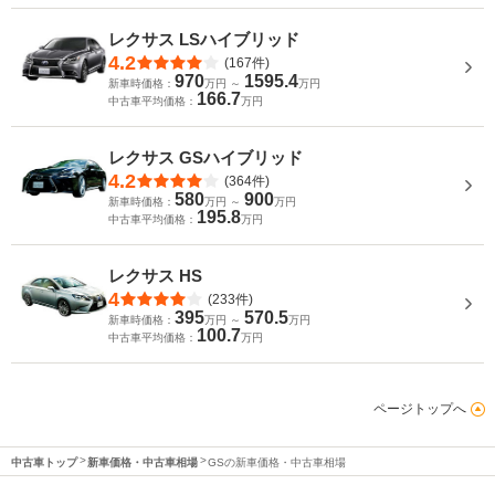
レクサス LSハイブリッド
4.2
(167件)
970
1595.4
新車時価格：
万円 ～
万円
166.7
中古車平均価格：
万円
レクサス GSハイブリッド
4.2
(364件)
580
900
新車時価格：
万円 ～
万円
195.8
中古車平均価格：
万円
レクサス HS
4
(233件)
395
570.5
新車時価格：
万円 ～
万円
100.7
中古車平均価格：
万円
ページトップへ
中古車トップ
新車価格・中古車相場
GSの新車価格・中古車相場