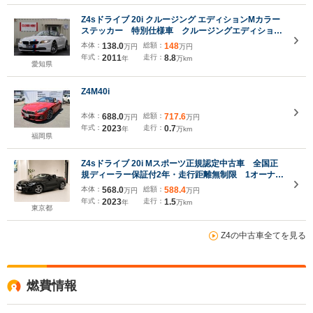
Z4sドライブ 20i クルージング エディションMカラー
ステッカー 特別仕様車 クルージングエディショ
ン 白革 デジタルインナーミラー 19AW サーボ
本体：
138.0
総額：
148
万円
万円
トロニック ウインドーディフレクター USBオーデ
年式：
2011
走行：
8.8
年
万km
ィオ・インターフェース
愛知県
Z4M40i
本体：
688.0
総額：
717.6
万円
万円
年式：
2023
走行：
0.7
年
万km
福岡県
Z4sドライブ 20i Mスポーツ正規認定中古車 全国正
規ディーラー保証付2年・走行距離無制限 1オーナ
ー フルセグTV ハーマンカードン シートヒータ
本体：
568.0
総額：
588.4
万円
万円
ー ステアリングヒーター 黒革電動シート
年式：
2023
走行：
1.5
年
万km
HUD アップルカープレイ
東京都
Z4の中古車全てを見る
燃費情報