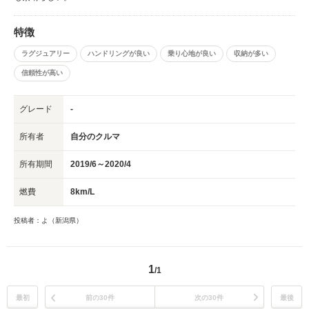
特徴
ラグジュアリー
ハンドリングが良い
乗り心地が良い
収納が多い
信頼性が高い
グレード
-
所有者
自分のクルマ
所有期間
2019/6～2020/4
燃費
8km/L
投稿者：よ（新潟県）
1
/1
最初
前の30件
次の30件
最後