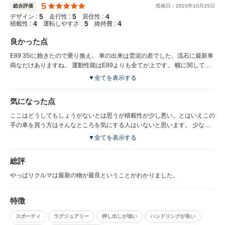
5
総合評価
投稿日：
2023
年
10
月
25
日
5
5
4
デザイン :
走行性 :
居住性 :
4
5
4
積載性 :
運転しやすさ :
維持費 :
良かった点
E89 35iに飽きたので乗り換え。 車の出来は雲泥の差でした。流石に最新車
両なだけありますね。 運動性能はE89よりも全てが上です。 幌に関しては
賛否あると思いますが、個人的には重心が下がる分、嬉しいです。 バリオ
▼全てを表示する
ルーフは確かに便利ですが、閉じてても切れ目あるし、言うほどクーペスタ
イルか？笑 って感じでした。オープン時は良いですが、開閉の動作が遅過
気になった点
ぎる。そう言う意味では幌にして正解だと思いますね。 ZF製8速ATは非常
に優秀で、変速スピードは1世代前の911と変わらないと感じました。その
ここはどうしてもしょうがないとは思うが積載性が少し悪い。とはいえこの
上DCTのようにギクシャクしないので街乗りもこなせる優秀なATだと思い
手の車を買う方はそんなところを気にする人はいないと思います。 少なく
ます。ZF製をいろんな車に乗せる理由がわかりました。
ともE89よりは乗ります。
▼全てを表示する
総評
やっぱりクルマは最新の物が最良ということがわかりました。
特徴
スポーティ
ラグジュアリー
押し出しが強い
ハンドリングが良い