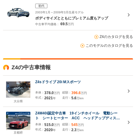
初代
2003年1月～2009年3月生産モデル
ボディサイズとともにプレミアム度もアップ
69.5
中古車平均価格：
万円
Z4のカタログを見る
このモデルのカタログを見る
Z4の中古車情報
Z4sドライブ 20i Mスポーツ
本体：
378.0
総額：
396.6
万円
万円
年式：
2021
走行：
5.6
年
万km
大分県
Z4M40i認定中古車 19インチホイール 電動シー
ト シートヒーター ACC ヘッドアップディスプ
レイ 純正ナビゲーション 黒レザーシート
本体：
515.0
総額：
545
万円
万円
年式：
2020
走行：
2.3
年
万km
京都府