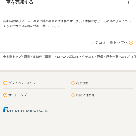
車を売却する
新車時価格はメーカー発表当時の車両本体価格です。また基本情報など、その他の項目につい
てもメーカー発表時の情報に基いています。
クチコミ一覧トップへ
中古車トップ
新車
ＢＭＷ（新車）
Z4
Z4の口コミ・クチコミ・評価・評判一覧
2019年
プライバシーポリシー
利用規約
サイトマップ
お問い合わせ