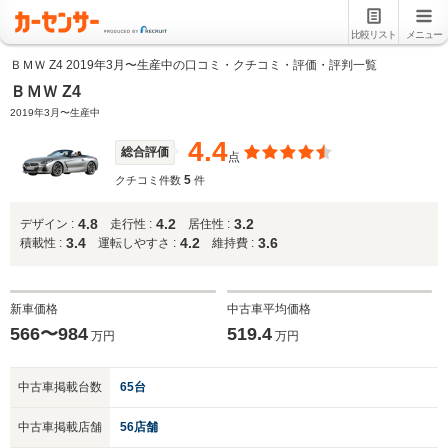
比較リスト
メニュー
ＢＭＷ Z4 2019年3月〜生産中の口コミ・クチコミ・評価・評判一覧
ＢＭＷ Z4
2019年3月〜生産中
4.4
総合評価
点
5
クチコミ件数
件
4.8
4.2
3.2
デザイン :
走行性 :
居住性 :
3.4
4.2
3.6
積載性 :
運転しやすさ :
維持費 :
新車価格
中古車平均価格
566〜984
519.4
万円
万円
中古車掲載台数
65台
中古車掲載店舗
56店舗