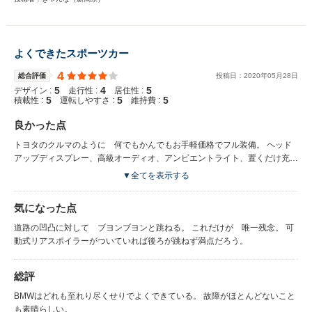
よくできたスポーツカー
4
総合評価
投稿日：
2020
年
05
月
28
日
5
4
5
デザイン :
走行性 :
居住性 :
5
5
5
積載性 :
運転しやすさ :
維持費 :
良かった点
トヨタのクルマのように 何でもかんでもお手軽価格でフル装備。 ヘッド
アップディスプレー、高級オーディオ、アンビエントライト、置くだけ充
電、 なんでもオプションのポルシェとは 正反対。 最初からマックスまで
▼全てを表示する
エンジンが回る 気前の良さ。 作られたエンジンサウンドもスポーツモー
ドで心地よさ全開。 ハンドリングも十分良好。
気になった点
道路の凹凸に対して ブヨンブヨンと跳ねる。 これだけが 唯一残念。 可
動式リアスポイラーがついていれば後ろが跳ねず満点だろう。
総評
BMWはどれも至れり尽くせりでよくできている。 故障がほとんどないこと
も素晴らしい。