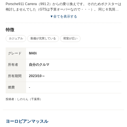
Porsche911 Carrera（991.2）からの乗り換えです。 そのためボクスターは
検討しませんでした（GTSは予算オーバーなので・・・）。 同じ６気筒エ
ンジンでの比較になってしまいますが、 Porscheのフラット６はやはりすご
▼全てを表示する
い！！音もアクセルを踏み込んだ時のレスポンスも圧倒的です。 その点、
Z4（BNW）のエンジンはシルキー６と言われるだけあって滑らかですね。
特徴
「素晴らしいエンジン」だとか「音がいい」とか評論家さんやYouTuberさ
んたちが述べていますが、正直に申し上げてフラット６に慣れていると非常
カジュアル
装備が充実している
荷室が広い
に静かで穏やかで紳士的で安心感あります（カタログ値の加速は
991.2Carreraより優れているようです）。 例えるなら、フラット６がスパ
イスの効いたインドカレーで、シルキー６は洋食屋さんのビーフシチューっ
グレード
M40i
て感じではないでしょうか。どちらがいい悪いではなく好みの問題です。
また、オープンカーは以前レンジローバーイヴォークのコンバーチブル（４
所有者
自分のクルマ
人乗り）を所有していたことがあるのですが、今回は低い車高やツーシータ
ーということもあって「開放感最高！！」ってほどでもありません。 た
所有期間
2023/10～
だ、風の巻き込みは４人乗りと比べて少なく、キャップをかぶったまま運転
できます。 なので、自分の車所有歴から言えば、911とイヴォークコンバー
燃費
-
チブルの中間・・・極端すぎてわかりにくいかもしれないですが・・・そん
な感じです！！
投稿者：しのりん（千葉県）
ヨーロピアンマッスル