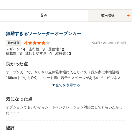
5
並べ替え
件
無難すぎるツーシーターオープンカー
4
総合評価
投稿日：
2023
年
10
月
30
日
4
3
2
デザイン :
走行性 :
居住性 :
3
4
3
積載性 :
運転しやすさ :
維持費 :
良かった点
オープンカーで、ぎりぎり立体駐車場に入るサイズ（我が家は車検証幅
186cmまでならOK）。シート裏に若干のスペースがあるので、ビジネスバ
ッグくらいならおけるかも。 あと、このジャンルの車なのに、先進設備が
▼全てを表示する
オプション無しで盛りだくさんです！！ そして狭そうに見えて意外と広い
です。身長182cm（細身）ですが、窮屈には感じません。 また兄弟車種と
気になった点
してTOYOTAのスープラやMORGANのプラスシックスが有名ですが、スー
プラよりも内装のデザイン（システム）が新しく、屋根が空いて、さらに
オプションでもいいからシートベンチレーション対応にしてもらいたかっ
BMWのエンブレムが付いてくるので、なんとなくお手頃価格な気がしま
た・・・
す。 MORGANはACCなどの設備がなかったり、実用性が皆無なので・・・
Z4のお買い得感が増し増しです。
総評