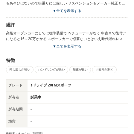
もあそびはないので街乗りには厳しい サスペンションもメーカー純正とは
思えない硬さ 正直乗り心地は悪い スポーツカーとして割り切るならいいが
▼全てを表示する
オープンカーとしてラグジュアリーに乗るのは苦痛
総評
高級オープンカーにしては標準装備でTVチューナーがなく 中古車で後付け
になると16～20万かかる スポーツカーで必要ないとはいえ時代遅れレスオ
プションにしたら良い
▼全てを表示する
特徴
押し出しが強い
ハンドリングが良い
加速が良い
小回りが利く
グレード
sドライブ 20i Mスポーツ
所有者
試乗車
所有期間
-
燃費
-
投稿者：きゃんな（新潟県）