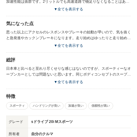
加速性能は抜群です。2リットルでも高速道路で物足りなくなることはあり
ません。しかも前モデルよりも燃費がいいです。スポーツカー乗っていて燃
▼全てを表示する
費の話はしても仕方ないですけど。。。 ソフトトップなのでオープンが早
く、40キロ以下なら走行中でもクローズできます。急な雨でも大丈夫で
気になった点
す。面構えがスパルタンなので街中でも存在感があります。
思った以上にアクセルのレスポンスやブレーキの始動が早いので、気を抜く
と急発進やカックンブレーキになります。走り始めはゆったりと走り始める
必要があるので最初は思いのほか気を遣うところがあるかもしれません。
▼全てを表示する
横幅が広く感じてるフォルムなので空間把握が少し難しいです。前モデルよ
りもスポーツカーに振っている感じがします。 足回りは硬めですが、Mス
総評
ポーツはこんなもの。この足回りで硬いと感じる方はベンツのほうをお勧め
します。 思った以上にソフトトップは夏暑いです。これは意外でした。夏
日本車と比べると至れり尽くせりな感じはないのですが、スポーティーなオ
は室内温度注意です。 収納はお察し。これは望んではいけません。
ープンカーとしては問題ないと思います。同じボディコンセプトのスープラ
のほうが、日本車らしいのでここは好みが別れるところです。 外車で言わ
▼全てを表示する
れる維持費等ですが、気になる方はBMWの保証パッケージがあります。3年
間だったと思いますが、オイル交換や、トラブルを無償で見てくれます。中
特徴
古車等を考えてる人はBMWディーラー指定の中古車だと保証パッケージつ
けてくれたと思います。 燃費は前モデルよりかはいいので私はあまり気に
スポーティ
ハンドリングが良い
加速が良い
信頼性が高い
なりません。気になるようならこの車は乗るべきではありません。 オープ
ンカーに乗るならガンガンオープンで走りましょう～ 楽しいですよ
グレード
sドライブ 20i Mスポーツ
所有者
自分のクルマ