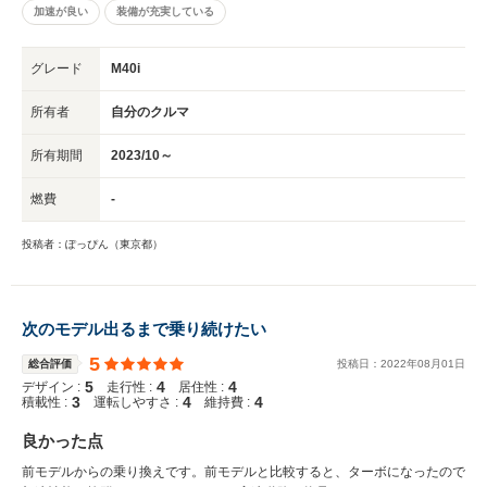
加速が良い
装備が充実している
グレード
M40i
所有者
自分のクルマ
所有期間
2023/10～
燃費
-
投稿者：ぽっぴん（東京都）
次のモデル出るまで乗り続けたい
5
総合評価
投稿日：
2022
年
08
月
01
日
5
4
4
デザイン :
走行性 :
居住性 :
3
4
4
積載性 :
運転しやすさ :
維持費 :
良かった点
前モデルからの乗り換えです。前モデルと比較すると、ターボになったので