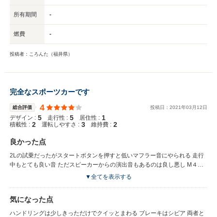
所有期間
-
燃費
-
投稿者：ころんた（福井県）
完全なスポーツカーです
4
総合評価
投稿日：
2021
年
03
月
12
日
5
5
1
デザイン :
走行性 :
居住性 :
2
3
2
積載性 :
運転しやすさ :
維持費 :
良かった点
2Lの試乗だったがスタートボタンを押すと低いマフラー音にやられる 走行
中もとても良い音 ただスピーカーからの演出音もあるのは良し悪し M４０
ⅰに乗りたいところだが正直20ⅰで十分 ただ40ⅰのエンジン、ブレーキキ
▼全てを表示する
ャリパー、Mエンブレムは捨てがたい
気になった点
ハンドリングは少しきっただけでクイッとまわる ブレーキはシビア 両者と