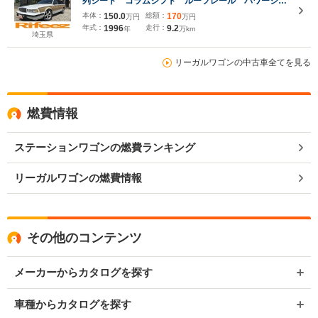
列シート コラムシフト ルーフレール パワーシー
ト パワーウィンドウ エアコン ABS 社外CD・
本体：
150.0
総額：
170
万円
万円
MDデッキ 車検整備付き
年式：
1996
走行：
9.2
年
万km
埼玉県
リーガルワゴンの中古車全てを見る
燃費情報
ステーションワゴンの燃費ランキング
リーガルワゴンの燃費情報
その他のコンテンツ
メーカーからカタログを探す
車種からカタログを探す