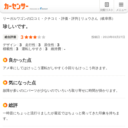
比較リスト
メニュー
リーガルワゴンの口コミ・クチコミ・評価・評判 | リュウさん（岐阜県）
珍しいです。
3
総合評価
投稿日：
2013
年
03
月
27
日
3
3
3
デザイン :
走行性 :
居住性 :
3
3
-
積載性 :
運転しやすさ :
維持費 :
良かった点
アメ車にしてはけっこう運転がしやすく小回りもけっこう利きます。
気になった点
故障が多いのにパーツが少ないのでいろいろ取り寄せに時間が掛かります。
総評
一時昔にちょっと流行りましたが最近ではちょっと廃ってきた印象を持ちま
す。