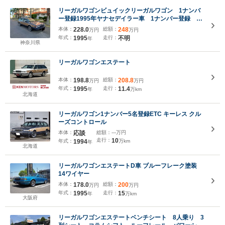
リーガルワゴンビュイックリーガルワゴン 1ナンバ
ー登録1995年ヤナセデイラー車 1ナンバー登録 木
目張替
本体：
228.0
総額：
248
万円
万円
年式：
1995
走行：
不明
年
神奈川県
リーガルワゴンエステート
本体：
198.8
総額：
208.8
万円
万円
年式：
1995
走行：
11.4
年
万km
北海道
リーガルワゴン1ナンバー5名登録ETC キーレス クル
ーズコントロール
本体：
応談
総額：
---万円
走行：
10
年式：
1994
万km
年
北海道
リーガルワゴンエステートD車 ブルーフレーク塗装
14ワイヤー
本体：
178.0
総額：
200
万円
万円
年式：
1995
走行：
15
年
万km
大阪府
リーガルワゴンエステートベンチシート 8人乗り 3