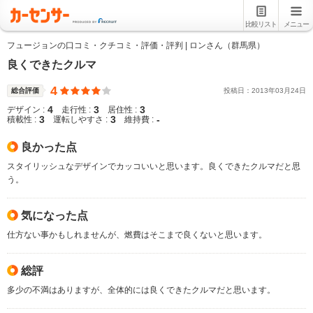
比較リスト
メニュー
フュージョンの口コミ・クチコミ・評価・評判 | ロンさん（群馬県）
良くできたクルマ
4
総合評価
投稿日：
2013
年
03
月
24
日
4
3
3
デザイン :
走行性 :
居住性 :
3
3
-
積載性 :
運転しやすさ :
維持費 :
良かった点
スタイリッシュなデザインでカッコいいと思います。良くできたクルマだと思
う。
気になった点
仕方ない事かもしれませんが、燃費はそこまで良くないと思います。
総評
多少の不満はありますが、全体的には良くできたクルマだと思います。