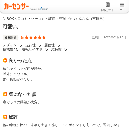
比較リスト
メニュー
N-BOXの口コミ・クチコミ・評価・評判 | かつくんさん（宮崎県）
可愛い。
5
総合評価
投稿日：
2025
年
01
月
26
日
5
5
5
デザイン :
走行性 :
居住性 :
5
5
5
積載性 :
運転しやすさ :
維持費 :
良かった点
めちゃくちゃ室内が静か。
以外にパワフル。
走行振動が少ない。
気になった点
窓ガラスの掃除が大変。
総評
他の車種に比べ、車格も大きく感じ、アイポイントも高いので、運転しやす