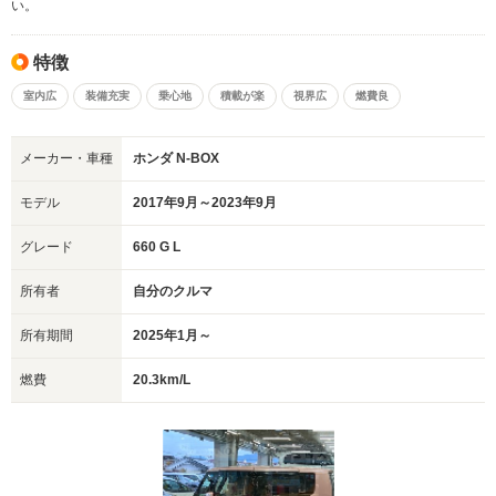
い。
特徴
室内広
装備充実
乗心地
積載が楽
視界広
燃費良
メーカー・車種
ホンダ N-BOX
モデル
2017年9月～2023年9月
グレード
660 G L
所有者
自分のクルマ
所有期間
2025年1月～
燃費
20.3km/L