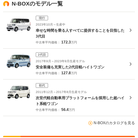
N-BOXのモデル一覧
現行
2023年10月～生産中
幸せな時間を乗る人すべてに提供することを目指した
3代目
172.3
中古車平均価格：
万円
2代目
2017年9月～2023年9月生産モデル
安全装備も充実した2代目軽ハイトワゴン
127.8
中古車平均価格：
万円
初代
2011年12月～2017年8月生産モデル
次世代軽自動車用プラットフォームを採用した超ハイ
ト系軽ワゴン
56.4
中古車平均価格：
万円
N-BOXのカタログを見る