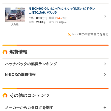
N-BOX660 G L ホンダセンシング純正ナビ/ドラレ
コ/ETC/左側パワスラ
本体：
89.0
総額：
94.2
万円
万円
年式：
2018
走行：
5.4
年
万km
大分県
N-BOXの中古車全てを見る
燃費情報
ハッチバックの燃費ランキング
N-BOXの燃費情報
その他のコンテンツ
メーカーからカタログを探す