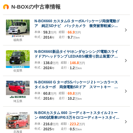
N-BOXの中古車情報
N-BOX660 カスタムG ターボAパッケージ両側電動ド
ア 純正SDナビ バックカメラ 衝突被害軽減シス
テム 禁煙車 ドラレコ スマートキー HIDヘッ
本体：
59.3
総額：
66.9
万円
万円
ド ETC クルコン 純正15インチアルミ オートラ
年式：
2014
走行：
9.7
年
万km
イト オートエアコン Bluetooth
福島県
N-BOX660新品タイヤ/ホンダセンシング/電動スライ
ドドア/ヘッドランプ LED/ABS/横滑り防止装置/アイ
ドリングストップ/エアバッグ 運転席/エアバッグ 助手
本体：
138.0
総額：
146.8
万円
万円
席/衝突安全ボディ/パワーウインドウ
年式：
2024
走行：
1.2
年
万km
佐賀県
N-BOX660 G ターボSSパッケージ 2トーンカラース
タイルターボ 両側電動SRドア スマートキー 地
デジ Bカメラ シートヒーター Aパッケージ 保
本体：
60.8
総額：
69.8
万円
万円
証1年
年式：
2014
走行：
10.2
年
万km
埼玉県
N-BOXカスタム 660 コーディネートスタイル 2トー
ン 4WD試乗車UP/0.5万キロ/コーディネートスタイ
ル/2トーン|認定中古車・保証付|メンテナンス・鑑定
本体：
216.0
総額：
223.2
万円
万円
済|ホンダセンシング/8インチナビ/両側パワースライ
年式：
2025
走行：
0.5
年
万km
ドドア/前ドライブレコーダー/夏冬タイヤ
北海道