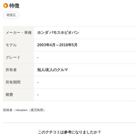
特徴
荷室広
メーカー・車種
ホンダ バモスホビオバン
モデル
2003年4月～2018年5月
グレード
-
所有者
知人/友人のクルマ
所有期間
-
燃費
-
投稿者：minaken（鹿児島県）
このクチコミは参考になりましたか？