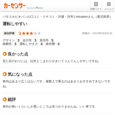
比較リスト
メニュー
バモスホビオバンの口コミ・クチコミ・評価・評判 | minakenさん（鹿児島県）
運転しやすい
3
総合評価
投稿日：
2013
年
03
月
31
日
3
3
5
デザイン :
走行性 :
居住性 :
3
4
4
積載性 :
運転しやすさ :
維持費 :
良かった点
見た目のわりには、以外とこまわりがきいてうんてんしやすいですね。
気になった点
車内はあまり広くはないです。複数人で乗るのはあまりおすすめできないです
ね。
総評
車内が狭いくらいしか悪いところは見つかりませんね。いい車です。