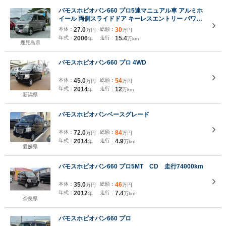
バモスホビオバン660 プロ5速マニュアル車 アルミホ
イール 両側スライドドア キーレスエントリー パワー
ウィンドウ ヘッドライトレベライザー Wエアバック
本体：
27.0
総額：
30
万円
万円
年式：
2006
走行：
15.4
年
万km
鹿児島県
バモスホビオバン660 プロ 4WD
本体：
45.0
総額：
54
万円
万円
年式：
2014
走行：
12
年
万km
新潟県
バモスホビオバンベースグレード
本体：
72.0
総額：
84
万円
万円
年式：
2014
走行：
4.9
年
万km
愛媛県
バモスホビオバン660 プロ5MT CD 走行74000km
本体：
35.0
総額：
46
万円
万円
年式：
2012
走行：
7.4
年
万km
奈良県
バモスホビオバン660 プロ