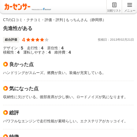
比較リスト
メニュー
CTの口コミ・クチコミ・評価・評判 | もっちんさん（静岡県）
先進性がある
4
総合評価
投稿日：
2013
年
02
月
21
日
5
4
4
デザイン :
走行性 :
居住性 :
4
4
4
積載性 :
運転しやすさ :
維持費 :
良かった点
ハンドリングがスムーズ。燃費が良い。装備が充実している。
気になった点
収納性に欠けている。後部座席が少し狭い。ロードノイズが気になります。
総評
パワフルなエンジンで走行性能が素晴らしい。エクステリアがカッコイイ。
特徴