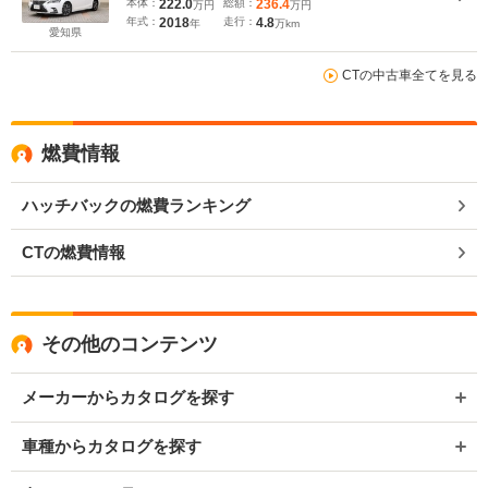
本体：
222.0
総額：
236.4
万円
万円
イト/スマートキー/アルミ/ETC2.0/パドルシフト/
年式：
2018
走行：
4.8
年
万km
愛知県
CTの中古車全てを見る
燃費情報
ハッチバックの燃費ランキング
CTの燃費情報
その他のコンテンツ
メーカーからカタログを探す
車種からカタログを探す