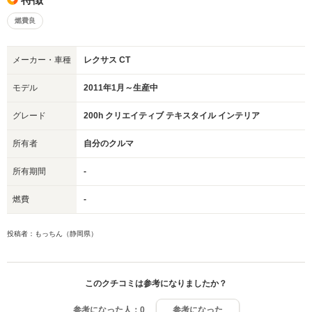
燃費良
メーカー・車種
レクサス CT
モデル
2011年1月～生産中
グレード
200h クリエイティブ テキスタイル インテリア
所有者
自分のクルマ
所有期間
-
燃費
-
投稿者：もっちん（静岡県）
このクチコミは参考になりましたか？
参考になった人：
0
参考になった