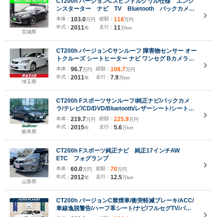
CT200h バージョンCスピンドルグリル仕様 エンジ
ンスターター ナビ TV Bluetooth バックカメ
ラ シートヒーター クルーズコントロール 17アル
本体：
103.0
総額：
118
万円
万円
ミ ETC スマートキー
年式：
2011
走行：
11
年
万km
宮城県
CT200h バージョンCサンルーフ 障害物センサー オー
トクルーズ シートヒーター ナビ ワンセグ Bカメラ
LEDヘッドライト AW16インチ スマキー 禁煙車 取扱
本体：
96.7
総額：
108.7
万円
万円
説明書 フルフラット ABS オートライト フォグ 電格
年式：
2011
走行：
7.9
年
万km
ミラー CD
埼玉県
CT200h Fスポーツサンルーフ/純正ナビ/バックカメ
ラ/テレビ/CD/DVD/Bluetooth/レザーシート/シートヒ
ーター/ステアリングヒーター/クルーズコントロール/
本体：
219.7
総額：
225.9
万円
万円
パドルシフト/ビルトインETC/ドライブレコーダ
年式：
2015
走行：
5.6
年
万km
岐阜県
CT200h Fスポーツ純正ナビ 純正17インチAW
ETC フォグランプ
本体：
60.0
総額：
70
万円
万円
年式：
2012
走行：
12.5
年
万km
山形県
CT200h バージョンC禁煙車/衝突軽減ブレーキ/ACC/
車線逸脱警告/ハーフ革シート/ナビ/フルセグTV/バッ
クカメラ/パワーシート/シートヒーター/LEDヘッドラ