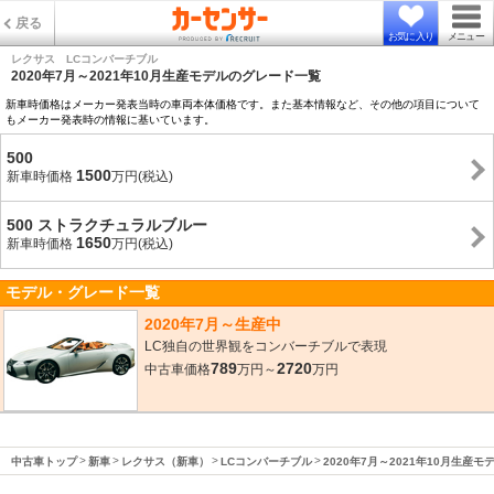
戻る
お気に入り
メニュー
レクサス LCコンバーチブル
2020年7月～2021年10月生産モデルのグレード一覧
新車時価格はメーカー発表当時の車両本体価格です。また基本情報など、その他の項目について
もメーカー発表時の情報に基いています。
500
1500
新車時価格
万円(税込)
500 ストラクチュラルブルー
1650
新車時価格
万円(税込)
モデル・グレード一覧
2020年7月～生産中
LC独自の世界観をコンバーチブルで表現
789
2720
中古車価格
万円～
万円
中古車トップ
新車
レクサス（新車）
LCコンバーチブル
2020年7月～2021年10月生産モ