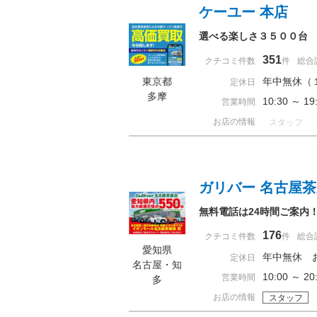
ケーユー 本店
選べる楽しさ３５００台
351
クチコミ件数
件
総合
東京都
年中無休（
定休日
多摩
10:30 ～ 
営業時間
お店の情報
スタッフ
ガリバー 名古屋
無料電話は24時間ご案内
176
クチコミ件数
件
総合
愛知県
年中無休 
定休日
名古屋・知
10:00 ～
営業時間
多
お店の情報
スタッフ