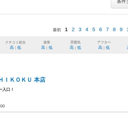
条件
1
2
3
4
5
6
7
8
9
最初
クチコミ総合
接客
雰囲気
アフター
高
低
高
低
高
低
高
低
｜
｜
｜
｜
ＨＩＫＯＫＵ 本店
ー入口！
20:00