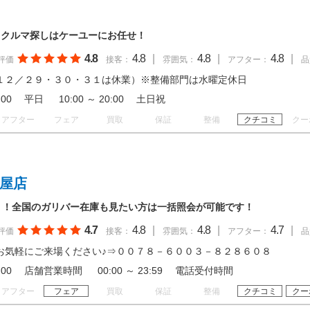
 クルマ探しはケーユーにお任せ！
4.8
4.8
|
4.8
|
4.8
|
評価
接客：
雰囲気：
アフター：
品
１２／２９・３０・３１は休業）※整備部門は水曜定休日
19:00 平日 10:00 ～ 20:00 土日祝
アフター
フェア
買取
保証
整備
クチコミ
クー
茶屋店
！！全国のガリバー在庫も見たい方は一括照会が可能です！
4.7
4.8
|
4.8
|
4.7
|
評価
接客：
雰囲気：
アフター：
品
お気軽にご来場ください♪⇒００７８－６００３－８２８６０８
 20:00 店舗営業時間 00:00 ～ 23:59 電話受付時間
アフター
フェア
買取
保証
整備
クチコミ
クー