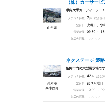
（株）カーサービ
県内大手カーディーラー
7
クチコミ件数
件
総合評
火曜日、水
定休日
山形県
09:30 ～ 
営業時間
お店の情報
スタッフ
ネクステージ 姫
姫路市内の大型展示場で
42
クチコミ件数
件
総合評
兵庫県
第３水曜日
定休日
兵庫西部
10:00 ～ 
営業時間
お店の情報
スタッフ