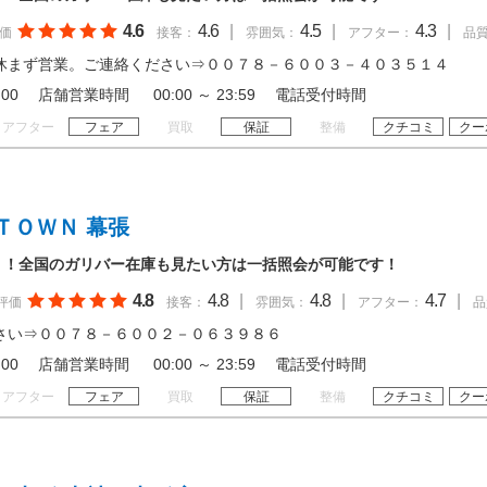
4.6
4.6
|
4.5
|
4.3
|
価
接客：
雰囲気：
アフター：
品
休まず営業。ご連絡ください⇒００７８－６００３－４０３５１４
 20:00 店舗営業時間 00:00 ～ 23:59 電話受付時間
アフター
フェア
買取
保証
整備
クチコミ
クー
ＴＯＷＮ 幕張
！！全国のガリバー在庫も見たい方は一括照会が可能です！
4.8
4.8
|
4.8
|
4.7
|
評価
接客：
雰囲気：
アフター：
品
さい⇒００７８－６００２－０６３９８６
 20:00 店舗営業時間 00:00 ～ 23:59 電話受付時間
アフター
フェア
買取
保証
整備
クチコミ
クー