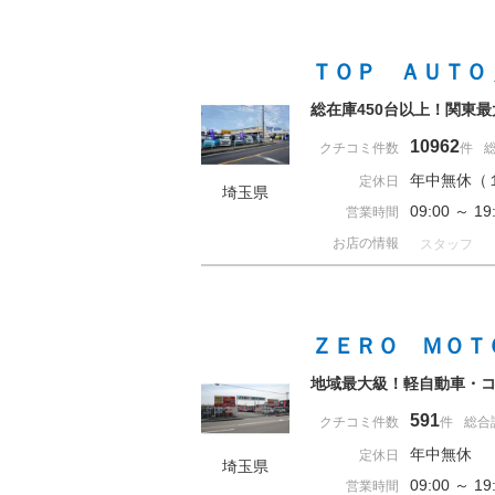
ＴＯＰ ＡＵＴＯ
総在庫450台以上！関東
10962
クチコミ件数
件
年中無休（
定休日
埼玉県
09:00 ～ 
営業時間
お店の情報
スタッフ
ＺＥＲＯ ＭＯＴ
地域最大級！軽自動車・コ
591
クチコミ件数
件
総合
年中無休 
定休日
埼玉県
09:00 ～ 
営業時間