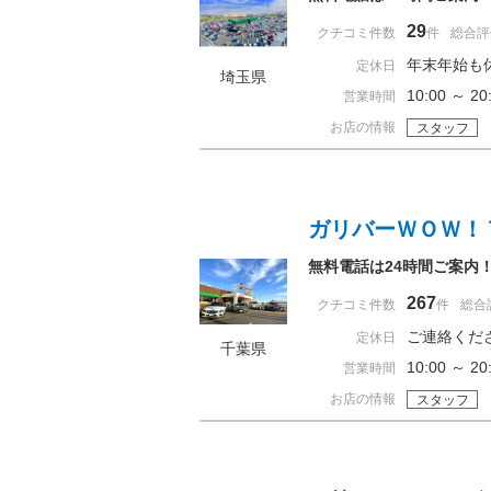
29
クチコミ件数
件
総合評
年末年始も
定休日
埼玉県
10:00 ～
営業時間
お店の情報
スタッフ
ガリバーＷＯＷ！
無料電話は24時間ご案内
267
クチコミ件数
件
総合
ご連絡くだ
定休日
千葉県
10:00 ～
営業時間
お店の情報
スタッフ