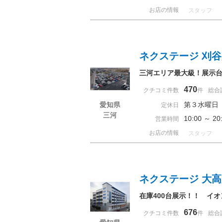
お店の情報
スタッフ
ネクステージ 刈
三河エリア最大級！展示台
470
クチコミ件数
件
総合
愛知県
第３水曜日
定休日
三河
10:00 ～ 
営業時間
お店の情報
スタッフ
ネクステージ 大
在庫400台展示！！ イ
676
クチコミ件数
件
総合