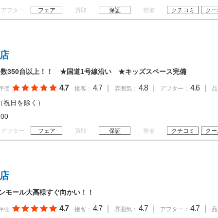
アフター
フェア
買取
保証
整備
クチコミ
クー
谷店
数350台以上！！ ★国道1号線沿い ★キッズスペース完備
4.7
4.7
|
4.8
|
4.6
|
評価
接客：
雰囲気：
アフター：
品
（祝日を除く）
20:00
アフター
フェア
買取
保証
整備
クチコミ
クー
高店
オンモール大高様すぐ向かい！！
4.7
4.7
|
4.7
|
4.7
|
評価
接客：
雰囲気：
アフター：
品