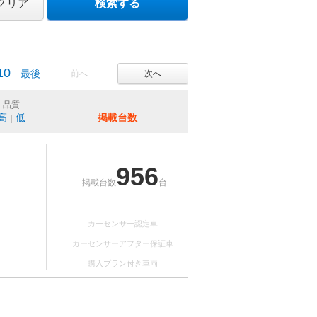
クリア
検索する
10
最後
前へ
次へ
品質
高
低
掲載台数
｜
956
掲載台数
台
カーセンサー認定車
カーセンサーアフター保証車
購入プラン付き車両