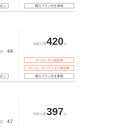
ポン
購入プラン付き車両
420
掲載台数
台
4.6
質：
カーセンサー認定車
カーセンサーアフター保証車
ポン
購入プラン付き車両
397
掲載台数
台
4.7
質：