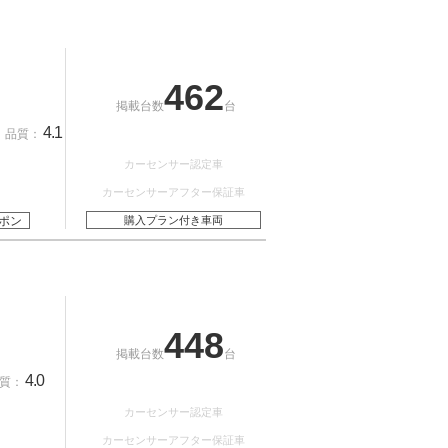
462
掲載台数
台
4.1
品質：
カーセンサー認定車
カーセンサーアフター保証車
ポン
購入プラン付き車両
448
掲載台数
台
4.0
質：
カーセンサー認定車
カーセンサーアフター保証車