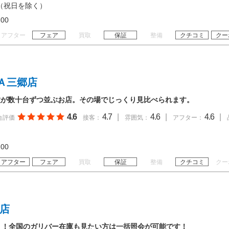
（祝日を除く）
20:00
アフター
フェア
買取
保証
整備
クチコミ
クー
Ａ三郷店
種が数十台ずつ並ぶお店。その場でじっくり見比べられます。
4.6
4.7
|
4.6
|
4.6
|
合評価
接客：
雰囲気：
アフター：
19:00
アフター
フェア
買取
保証
整備
クチコミ
クー
南店
！！全国のガリバー在庫も見たい方は一括照会が可能です！