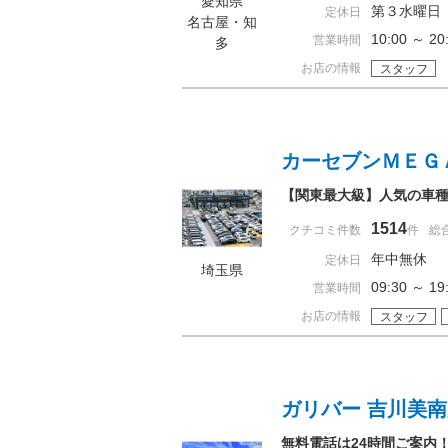
愛知県
第３水曜日
定休日
名古屋・知
10:00 ～ 
営業時間
多
お店の情報
スタッフ
カーセブンＭＥＧ
【関東最大級】人気の車
1514
クチコミ件数
件
総
年中無休
定休日
埼玉県
09:30 ～ 
営業時間
お店の情報
スタッフ
ガリバー 吉川美
無料電話は24時間ご案内