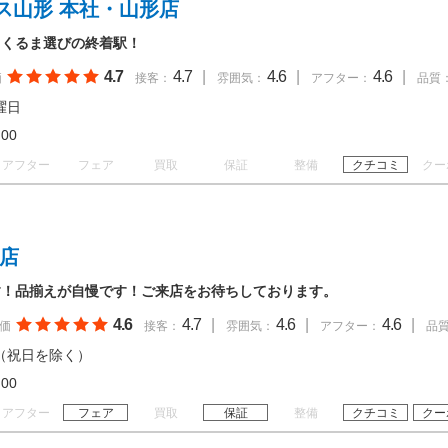
ス山形 本社・山形店
！くるま選びの終着駅！
4.7
4.7
|
4.6
|
4.6
|
価
接客：
雰囲気：
アフター：
品質
曜日
18:00
アフター
フェア
買取
保証
整備
クチコミ
クー
路店
す！品揃えが自慢です！ご来店をお待ちしております。
4.6
4.7
|
4.6
|
4.6
|
価
接客：
雰囲気：
アフター：
品
（祝日を除く）
20:00
アフター
フェア
買取
保証
整備
クチコミ
クー