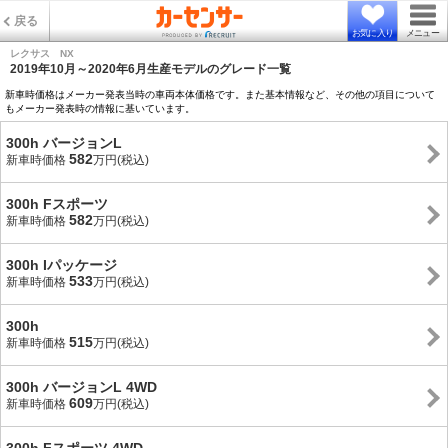
戻る
お気に入り
メニュー
レクサス NX
2019年10月～2020年6月生産モデルのグレード一覧
新車時価格はメーカー発表当時の車両本体価格です。また基本情報など、その他の項目について
もメーカー発表時の情報に基いています。
300h バージョンL
582
新車時価格
万円(税込)
300h Fスポーツ
582
新車時価格
万円(税込)
300h Iパッケージ
533
新車時価格
万円(税込)
300h
515
新車時価格
万円(税込)
300h バージョンL 4WD
609
新車時価格
万円(税込)