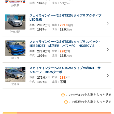
年式：
1996
走行：
5.1
年
万km
静岡県
スカイラインクーペ2.5 GTS25t タイプM アクティブ
LSD仕様
本体：
299.2
総額：
299.9
万円
万円
年式：
1997
走行：
22.9
年
万km
神奈川県
スカイラインクーペ2.5 GTS25t タイプM スペック・
IIRB25DET 純正5速 パワーFC HKSECV-S ト
ラストアルミラジエーター BLITZ前置きIC オイル
本体：
278.0
総額：
298
万円
万円
キャッチタンク オイルクーラー ETC BLITZター
年式：
1996
走行：
12.5
年
万km
ボタイマー Defiメーター
埼玉県
スカイラインクーペ2.5 GTS25t タイプM5速MT サ
ンルーフ RB25ターボ
本体：
275.0
総額：
288
万円
万円
年式：
1997
走行：
不明
年
北海道
このモデルの中古車をもっと見る
この車種の中古車をもっと見る