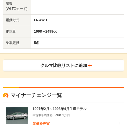
燃費
－
(WLTCモード)
駆動方式
FR/4WD
排気量
1998～2498cc
乗車定員
5名
クルマ比較リストに追加
マイナーチェンジ一覧
1997年2月～1998年4月生産モデル
268.1
中古車平均価格：
万円
装備を充実