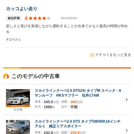
カッコよい走り
4
総合評価
2013/03/29
楽しさと喜びを実感しながら運転することが出来てかなり最高の時間が作れ
る
すぱろさん
クチコミをもっと見る
このモデルの中古車
スカイラインクーペ2.5 GTS25t タイプM スペック・II
サンルーフ HKSマフラー 社外17AW
本体：
345.0
総額：
360
万円
万円
年式：
1996
走行：
不明
年
大分県
スカイラインクーペ2.0 GTS タイプSWORK18インチ
アルミ 純正リアスポイラー
本体：
242.9
総額：
259.9
万円
万円