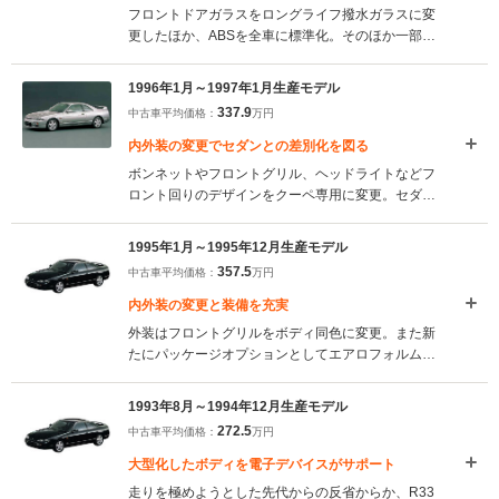
フロントドアガラスをロングライフ撥水ガラスに変
更したほか、ABSを全車に標準化。そのほか一部グ
レードにはリア間欠ワイパーやUVカット断熱ガラ
ス、スポーツタイプATシフトノブ、リモートコント
1996年1月～1997年1月生産モデル
ロールエントリーシステムなどが標準化された。
337.9
中古車平均価格：
万円
（1997.2）
内外装の変更でセダンとの差別化を図る
ボンネットやフロントグリル、ヘッドライトなどフ
ロント回りのデザインをクーペ専用に変更。セダン
との違いを明確にした。デュアルSRSエアバッグを
標準化するとともにステアリングのデザインや、セ
1995年1月～1995年12月生産モデル
ンタークラスターも変更された。（1996.1）
357.5
中古車平均価格：
万円
内外装の変更と装備を充実
外装はフロントグリルをボディ同色に変更。また新
たにパッケージオプションとしてエアロフォルムバ
ンパーや大型リアスポイラーを装着したエアロパッ
ケージを追加設定。そのほか全車に運転席SRSエア
1993年8月～1994年12月生産モデル
バッグが標準装備された。（1995.1）
272.5
中古車平均価格：
万円
大型化したボディを電子デバイスがサポート
走りを極めようとした先代からの反省からか、R33