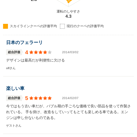
運転のしやすさ
4.3
スカイラインクーペの評価平均
現行のクーペの評価平均
日本のフェラーリ
4
総合評価
2014/03/02
デザインは最高だが利便性に欠ける
olfさん
楽しい車
5
総合評価
2014/02/07
今ではもう古い車だが、バブル期の手ごろな価格で良い部品を使って作製さ
れている。 手を掛け、改造をしていってもとても楽しめる車である。エン
ジンは申し分ないものである。
ゲストさん