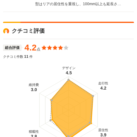
型はリアの居住性を重視し、100mm以上も延長され
たホイールベースの3ナンバーサイズのボディが与え
られた。ボディサイズは大きくなったものの、大幅
に剛性が強化されたボディにパフォーマンスを高め
たシャーシ性能などにより、走りには一片のかげり
クチコミ評価
もない。エンジンは2.5L直6ターボ（250ps）と
NA（190ps）、それにベーシック仕様となる2Lの
NAを用意。サスペンションは改良が加えられた4輪
4.2
総合評価
点
マルチリンクに、4輪操舵システムは電動スーパーハ
イキャスに進化、さらに新開発のアクティブLSDを
11
クチコミ件数
件
採用している。（1993.8）
デザイン
4.5
走行性
維持費
4.2
3.0
居住性
積載性
3.9
2.8