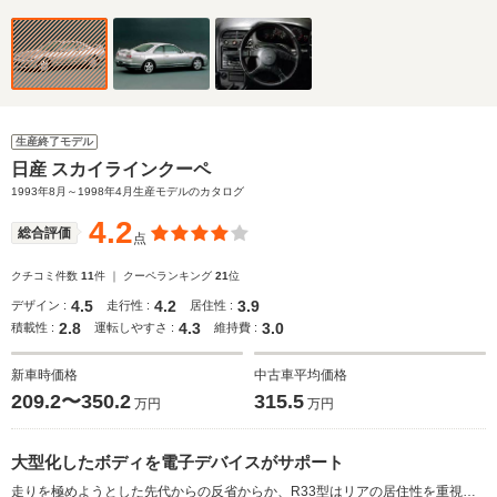
生産終了モデル
日産 スカイラインクーペ
1993年8月～1998年4月生産モデルのカタログ
4.2
総合評価
点
クチコミ件数
11
件 ｜ クーペランキング
21
位
4.5
4.2
3.9
デザイン :
走行性 :
居住性 :
2.8
4.3
3.0
積載性 :
運転しやすさ :
維持費 :
新車時価格
中古車平均価格
209.2〜350.2
315.5
万円
万円
大型化したボディを電子デバイスがサポート
走りを極めようとした先代からの反省からか、R33型はリアの居住性を重視し、100mm以上も延長されたホイールベースの3ナンバーサイズのボディが与えられた。ボディサイズは大きくなったものの、大幅に剛性が強化されたボディにパフォーマンスを高めたシャーシ性能などにより、走りには一片のかげりもない。エンジンは2.5L直6ターボ（250ps）とNA（190ps）、それにベーシック仕様となる2LのNAを用意。サスペンションは改良が加えられた4輪マルチリンクに、4輪操舵システムは電動スーパーハイキャスに進化、さらに新開発のアクティブLSDを採用している。（1993.8）