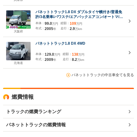
バネットトラック1.8 DX ダブルタイヤ幌付き/普通免
許/3名乗車/パワステ/エアバックエアコン/オートマ/コ
ラムシフト/荷台寸法 長さ274cm 幅159cm 高さ
本体：
99.0
総額：
109
万円
万円
192cm
年式：
2005
走行：
2.9
年
万km
大阪府
バネットトラック1.8 DX 4WD
本体：
129.0
総額：
138
万円
万円
年式：
2009
走行：
8.2
年
万km
北海道
バネットトラックの中古車全てを見る
燃費情報
トラックの燃費ランキング
バネットトラックの燃費情報