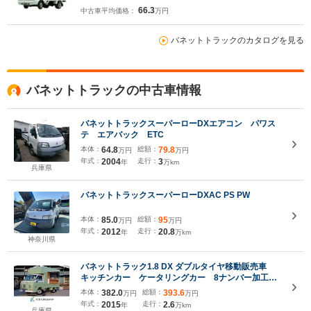
66.3
中古車平均価格：
万円
バネットトラックのカタログを見る
バネットトラックの中古車情報
バネットトラックスーパーローDXエアコン パワス
テ エアバック ETC
本体：
64.8
総額：
79.8
万円
万円
年式：
2004
走行：
3
年
万km
兵庫県
バネットトラックスーパーローDXAC PS PW
本体：
85.0
総額：
95
万円
万円
年式：
2012
走行：
20.8
年
万km
神奈川県
バネットトラック1.8 DX ダブルタイヤ移動販売車
キッチンカー ケータリングカー 8ナンバー加工
車 レイトバス仕様 2槽シンク ガス給湯器 冷凍
本体：
382.0
総額：
393.6
万円
万円
冷蔵庫 3口コンロ ガスフライヤー インバータ
年式：
2015
走行：
2.6
年
万km
ー サブバッテリー 換気扇 外部電源 5MT
兵庫県