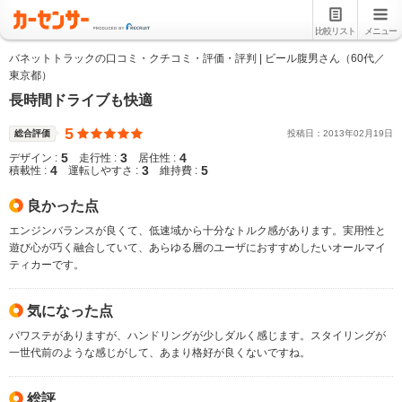
比較リスト
メニュー
バネットトラックの口コミ・クチコミ・評価・評判 | ビール腹男さん（60代／
東京都）
長時間ドライブも快適
5
総合評価
投稿日：
2013
年
02
月
19
日
5
3
4
デザイン :
走行性 :
居住性 :
4
3
5
積載性 :
運転しやすさ :
維持費 :
良かった点
エンジンバランスが良くて、低速域から十分なトルク感があります。実用性と
遊び心が巧く融合していて、あらゆる層のユーザにおすすめしたいオールマイ
ティカーです。
気になった点
パワステがありますが、ハンドリングが少しダルく感じます。スタイリングが
一世代前のような感じがして、あまり格好が良くないですね。
総評