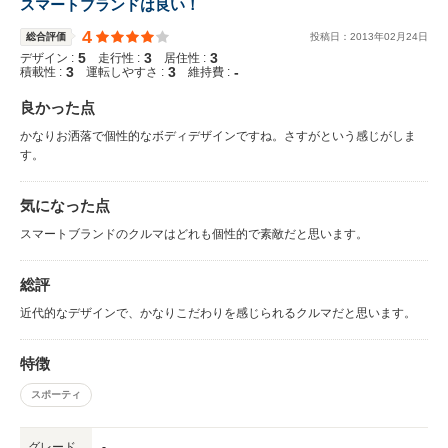
スマートブランドは良い！
4
総合評価
投稿日：
2013
年
02
月
24
日
5
3
3
デザイン :
走行性 :
居住性 :
3
3
-
積載性 :
運転しやすさ :
維持費 :
良かった点
かなりお洒落で個性的なボディデザインですね。さすがという感じがしま
す。
気になった点
スマートブランドのクルマはどれも個性的で素敵だと思います。
総評
近代的なデザインで、かなりこだわりを感じられるクルマだと思います。
特徴
スポーティ
グレード
-