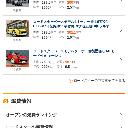
本体：
185.0
総額：
200
万円
万円
年式：
2003
走行：
2.5
年
万km
奈良県
ロードスターベースモデル1オーナー 走1.9万K台
H18~R7年記録簿11枚付属 ヤナセ正規D車/フルオリ
ジナル 純正OP黒革コンビシート(ヒーター付) 電動キ
本体：
285.0
総額：
301.1
万円
万円
ャンバスTOP&左右脱着式ルーフフレーム/専用15AW/
年式：
2004
走行：
1.9
年
万km
純正オーディオ/ロゴFマット/ETC/キーレス
東京都
ロードスターベースモデルターボ 修復歴無し MTモ
ード付き キーレス
本体：
78.0
総額：
98
万円
万円
年式：
2004
走行：
8.5
年
万km
千葉県
ロードスターの中古車全てを見る
燃費情報
オープンの燃費ランキング
ロードスターの燃費情報