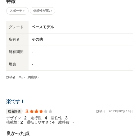
特徴
スポーティ
信頼性が高い
グレード
ベースモデル
所有者
その他
所有期間
-
燃費
-
投稿者：高い（岡山県）
楽です！
3
総合評価
投稿日：
2013
年
02
月
16
日
2
4
3
デザイン :
走行性 :
居住性 :
2
4
-
積載性 :
運転しやすさ :
維持費 :
良かった点