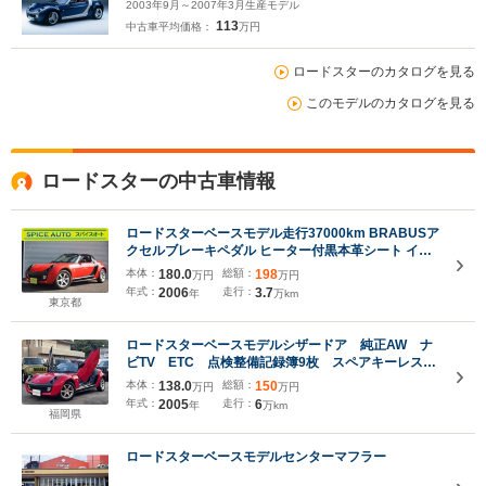
2003年9月～2007年3月生産モデル
113
中古車平均価格：
万円
ロードスターのカタログを見る
このモデルのカタログを見る
ロードスターの中古車情報
ロードスターベースモデル走行37000km BRABUSア
クセルブレーキペダル ヒーター付黒本革シート イン
タークーラー付ターボ 6速MTモード付AT パドルシフ
本体：
180.0
総額：
198
万円
万円
ト 電動ソフトトップ
年式：
2006
走行：
3.7
年
万km
東京都
ロードスターベースモデルシザードア 純正AW ナ
ビTV ETC 点検整備記録簿9枚 スペアキーレスキ
ー付
本体：
138.0
総額：
150
万円
万円
年式：
2005
走行：
6
年
万km
福岡県
ロードスターベースモデルセンターマフラー