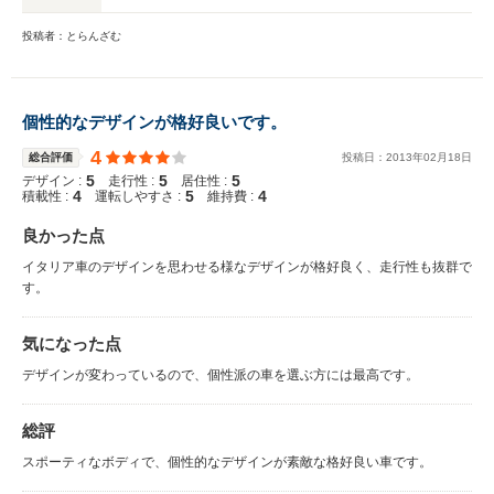
投稿者：とらんざむ
個性的なデザインが格好良いです。
4
総合評価
投稿日：
2013
年
02
月
18
日
5
5
5
デザイン :
走行性 :
居住性 :
4
5
4
積載性 :
運転しやすさ :
維持費 :
良かった点
イタリア車のデザインを思わせる様なデザインが格好良く、走行性も抜群で
す。
気になった点
デザインが変わっているので、個性派の車を選ぶ方には最高です。
総評
スポーティなボディで、個性的なデザインが素敵な格好良い車です。