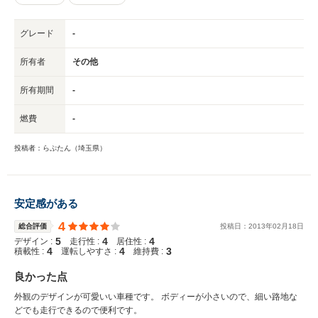
グレード
-
所有者
その他
所有期間
-
燃費
-
投稿者：らぷたん（埼玉県）
安定感がある
4
総合評価
投稿日：
2013
年
02
月
18
日
5
4
4
デザイン :
走行性 :
居住性 :
4
4
3
積載性 :
運転しやすさ :
維持費 :
良かった点
外観のデザインが可愛いい車種です。 ボディーが小さいので、細い路地な
どでも走行できるので便利です。