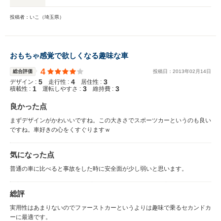
投稿者：いこ（埼玉県）
おもちゃ感覚で欲しくなる趣味な車
4
総合評価
投稿日：
2013
年
02
月
14
日
5
4
3
デザイン :
走行性 :
居住性 :
1
3
3
積載性 :
運転しやすさ :
維持費 :
良かった点
まずデザインがかわいいですね。この大きさでスポーツカーというのも良い
ですね。車好きの心をくすぐりますｗ
気になった点
普通の車に比べると事故をした時に安全面が少し弱いと思います。
総評
実用性はあまりないのでファーストカーというよりは趣味で乗るセカンドカ
ーに最適です。