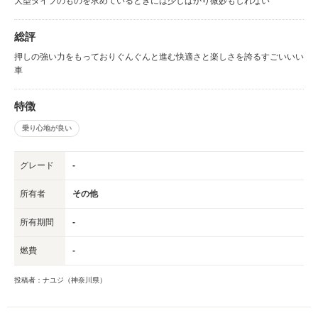
大型タイプのものを求めているときには少しばかり微妙もしれない
総評
押しの強い力をもっておりぐんぐんと進む快適さと楽しさを誇るすごいいい
車
特徴
乗り心地が良い
グレード
-
所有者
その他
所有期間
-
燃費
-
投稿者：ナユジ（神奈川県）