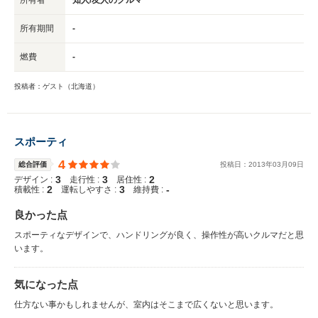
所有期間
-
燃費
-
投稿者：ゲスト（北海道）
スポーティ
4
総合評価
投稿日：
2013
年
03
月
09
日
3
3
2
デザイン :
走行性 :
居住性 :
2
3
-
積載性 :
運転しやすさ :
維持費 :
良かった点
スポーティなデザインで、ハンドリングが良く、操作性が高いクルマだと思
います。
気になった点
仕方ない事かもしれませんが、室内はそこまで広くないと思います。