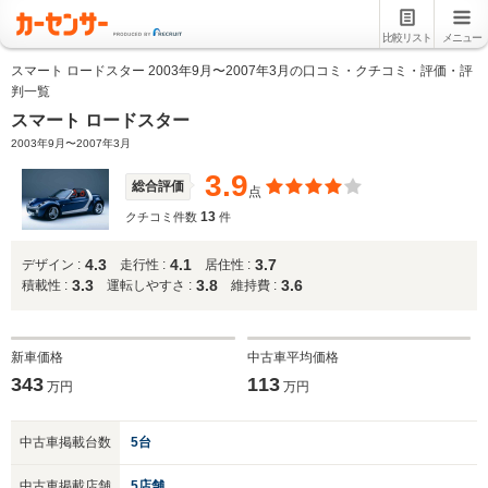
比較リスト
メニュー
スマート ロードスター 2003年9月〜2007年3月の口コミ・クチコミ・評価・評
判一覧
スマート ロードスター
2003年9月〜2007年3月
3.9
総合評価
点
13
クチコミ件数
件
4.3
4.1
3.7
デザイン :
走行性 :
居住性 :
3.3
3.8
3.6
積載性 :
運転しやすさ :
維持費 :
新車価格
中古車平均価格
343
113
万円
万円
中古車掲載台数
5台
中古車掲載店舗
5店舗