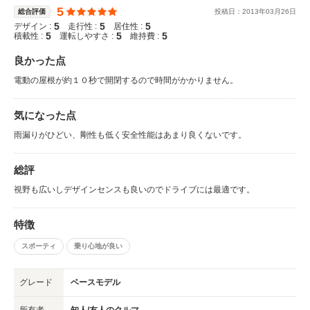
5
総合評価
投稿日：
2013
年
03
月
26
日
5
5
5
デザイン :
走行性 :
居住性 :
5
5
5
積載性 :
運転しやすさ :
維持費 :
良かった点
電動の屋根が約１０秒で開閉するので時間がかかりません。
気になった点
雨漏りがひどい、剛性も低く安全性能はあまり良くないです。
総評
視野も広いしデザインセンスも良いのでドライブには最適です。
特徴
スポーティ
乗り心地が良い
グレード
ベースモデル
所有者
知人/友人のクルマ