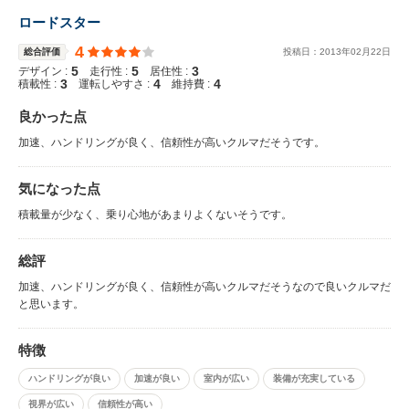
ロードスター
4
総合評価
投稿日：
2013
年
02
月
22
日
5
5
3
デザイン :
走行性 :
居住性 :
3
4
4
積載性 :
運転しやすさ :
維持費 :
良かった点
加速、ハンドリングが良く、信頼性が高いクルマだそうです。
気になった点
積載量が少なく、乗り心地があまりよくないそうです。
総評
加速、ハンドリングが良く、信頼性が高いクルマだそうなので良いクルマだ
と思います。
特徴
ハンドリングが良い
加速が良い
室内が広い
装備が充実している
視界が広い
信頼性が高い