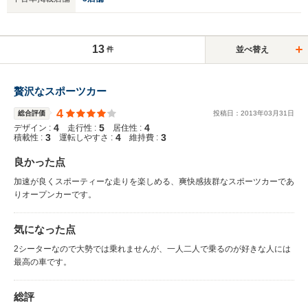
13
並べ替え
件
贅沢なスポーツカー
4
総合評価
投稿日：
2013
年
03
月
31
日
4
5
4
デザイン :
走行性 :
居住性 :
3
4
3
積載性 :
運転しやすさ :
維持費 :
良かった点
加速が良くスポーティーな走りを楽しめる、爽快感抜群なスポーツカーであ
りオープンカーです。
気になった点
2シーターなので大勢では乗れませんが、一人二人で乗るのが好きな人には
最高の車です。
総評