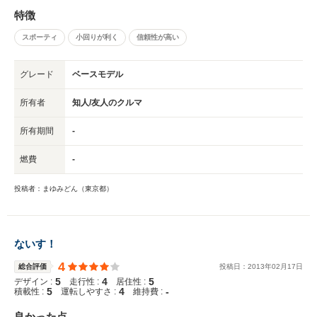
特徴
スポーティ
小回りが利く
信頼性が高い
グレード
ベースモデル
所有者
知人/友人のクルマ
所有期間
-
燃費
-
投稿者：まゆみどん（東京都）
ないす！
4
総合評価
投稿日：
2013
年
02
月
17
日
5
4
5
デザイン :
走行性 :
居住性 :
5
4
-
積載性 :
運転しやすさ :
維持費 :
良かった点