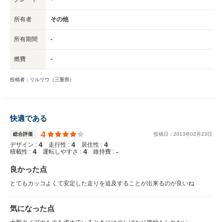
所有者
その他
所有期間
-
燃費
-
投稿者：リルリウ（三重県）
快適である
4
総合評価
投稿日：
2013
年
02
月
23
日
4
4
4
デザイン :
走行性 :
居住性 :
4
4
-
積載性 :
運転しやすさ :
維持費 :
良かった点
とてもカッコよくて安定した走りを追及することが出来るのが良いね
気になった点