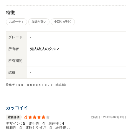
特徴
スポーティ
加速が良い
小回りが利く
グレード
-
所有者
知人/友人のクルマ
所有期間
-
燃費
-
投稿者：ｕｎｉｑｕｅｕｎｉｑｕｅ（東京都）
カッコイイ
4
総合評価
投稿日：
2013
年
02
月
13
日
5
4
4
デザイン :
走行性 :
居住性 :
4
4
-
積載性 :
運転しやすさ :
維持費 :