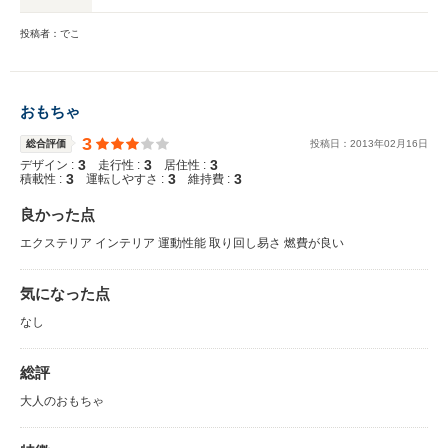
投稿者：でこ
おもちゃ
3
総合評価
投稿日：
2013
年
02
月
16
日
3
3
3
デザイン :
走行性 :
居住性 :
3
3
3
積載性 :
運転しやすさ :
維持費 :
良かった点
エクステリア インテリア 運動性能 取り回し易さ 燃費が良い
気になった点
なし
総評
大人のおもちゃ