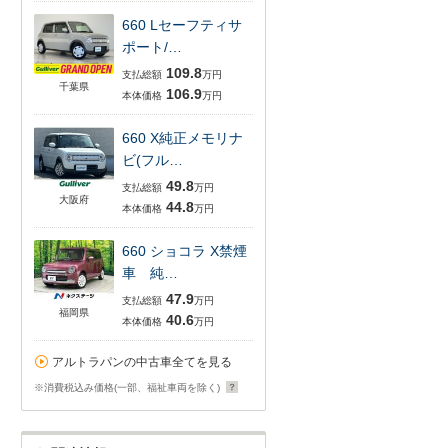
660 Lセーフティサ
ポート/…
109.8
支払総額
万円
千葉県
106.9
本体価格
万円
660 X純正メモリナ
ビ(フル…
49.8
支払総額
万円
大阪府
44.8
本体価格
万円
660 ショコラ X禁煙
車 純…
47.9
支払総額
万円
福岡県
40.6
本体価格
万円
アルトラパンの中古車全てを見る
※消費税込み価格(一部、福祉車両を除く)