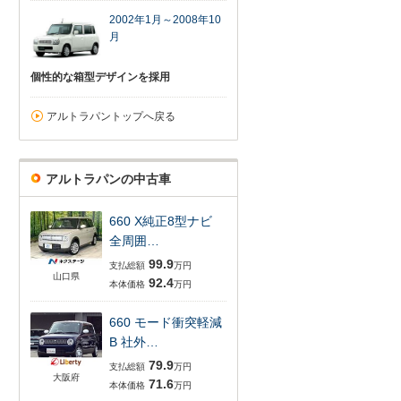
2002年1月～2008年10
月
個性的な箱型デザインを採用
アルトラパントップへ戻る
アルトラパンの中古車
660 X純正8型ナビ
全周囲…
99.9
支払総額
万円
山口県
92.4
本体価格
万円
660 モード衝突軽減
B 社外…
79.9
支払総額
万円
大阪府
71.6
本体価格
万円