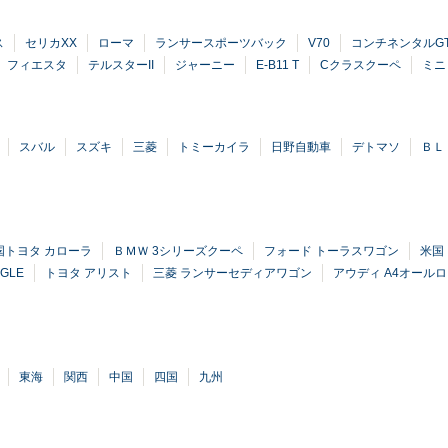
ス
セリカXX
ローマ
ランサースポーツバック
V70
コンチネンタルG
フィエスタ
テルスターII
ジャーニー
E-B11 T
Cクラスクーペ
ミニ
スバル
スズキ
三菱
トミーカイラ
日野自動車
デトマソ
ＢＬ
国トヨタ カローラ
ＢＭＷ 3シリーズクーペ
フォード トーラスワゴン
米国
GLE
トヨタ アリスト
三菱 ランサーセディアワゴン
アウディ A4オール
東海
関西
中国
四国
九州