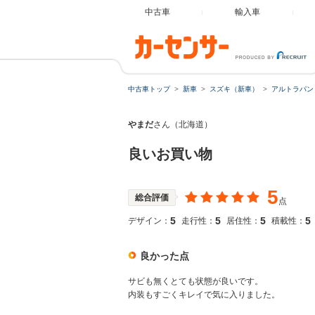
中古車
輸入車
中古車トップ
新車
スズキ（新車）
アルトラパン
やまだ
さん（北海道）
良いお買い物
5
総合評価
点
5
5
5
5
デザイン：
走行性：
居住性：
積載性：
良かった点
サビも無くとても状態が良いです。
内装もすごくキレイで気に入りました。