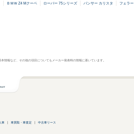
ン
ＢＭＷ Z4 Mクーペ
ローバー 75シリーズ
パンサー カリスタ
フェラー
基本情報など、その他の項目についてもメーカー発表時の情報に基いています。
入車
車買取・車査定
中古車リース