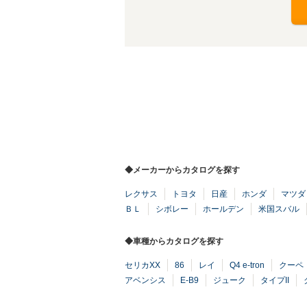
◆メーカーからカタログを探す
レクサス
トヨタ
日産
ホンダ
マツダ
ＢＬ
シボレー
ホールデン
米国スバル
◆車種からカタログを探す
セリカXX
86
レイ
Q4 e-tron
クーペ
アベンシス
E-B9
ジューク
タイプII