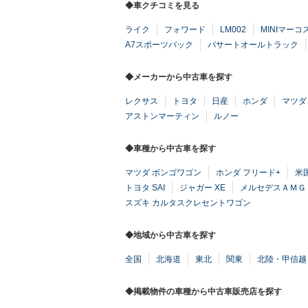
◆車クチコミを見る
ライク
フォワード
LM002
MINIマーコ
A7スポーツバック
パサートオールトラック
◆メーカーから中古車を探す
レクサス
トヨタ
日産
ホンダ
マツダ
アストンマーティン
ルノー
◆車種から中古車を探す
マツダ ボンゴワゴン
ホンダ フリード+
米
トヨタ SAI
ジャガー XE
メルセデスＡＭＧ 
スズキ カルタスクレセントワゴン
◆地域から中古車を探す
全国
北海道
東北
関東
北陸・甲信越
◆掲載物件の車種から中古車販売店を探す