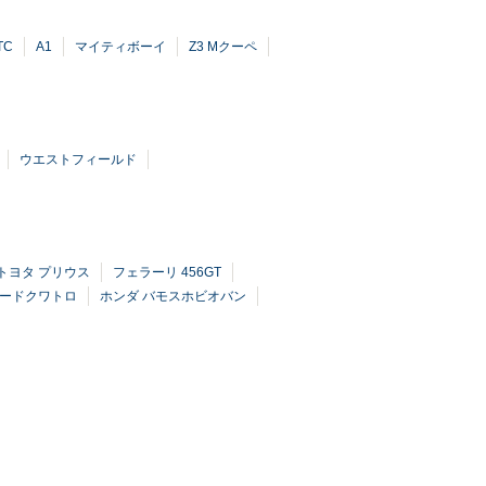
TC
A1
マイティボーイ
Z3 Mクーペ
ウエストフィールド
トヨタ プリウス
フェラーリ 456GT
ロードクワトロ
ホンダ バモスホビオバン