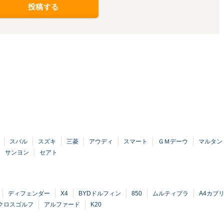
投稿する
スバル
スズキ
三菱
アウディ
スマート
ＧＭデーウ
マルタン
サンヨン
セアト
ディフェンダー
X4
BYDドルフィン
850
ムルティプラ
A4カブ
クロスゴルフ
アルファード
K20