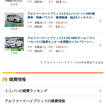
年式：
2013
走行：
10.5
年
万km
岐阜県
アルファードハイブリッド2.4 G Lパッケージ 4WD禁
煙車 両側パワスラ 衝突軽減 純正8インチナビ
フルセグ トヨタプレミアムサウンドシステム バッ
本体：
188.4
総額：
195.9
万円
万円
クカメラ サンルーフ オットマン フットレスト
年式：
2014
走行：
4.2
年
万km
ヘッドレスト 純正フロアマット
群馬県
アルファードハイブリッド2.4 SR 4WDサンルーフ/メ
ーカーナビ/後席モニター/全周囲カメラ/パワーシート/
レーダークルーズコントロール/100Vコンセント/両側
本体：
139.8
総額：
149.8
万円
万円
電動スライド/電動リアゲート/シートメモリー/コーナ
年式：
2012
走行：
10
年
万km
ーセンサー
千葉県
アルファードハイブリッドの中古車全てを見る
燃費情報
ミニバンの燃費ランキング
アルファードハイブリッドの燃費情報