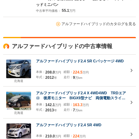
ッドミニバン
55.1
中古車平均価格：
万円
アルファードハイブリッドのカタログを見る
アルファードハイブリッドの中古車情報
アルファードハイブリッド2.4 SR Cパッケージ 4WD
本体：
208.0
総額：
224.5
万円
万円
年式：
2012
走行：
9
年
万km
北海道
アルファードハイブリッド2.4 X 4WD4WD TRDエア
ロ 後席モニター BIGX9型ナビ 両側電動スライド
ドア バックカメラ クルーズコントロール コーナ
本体：
142.1
総額：
163.3
万円
万円
ーセンサー AC1500W電源 HIDヘッドライト 純
年式：
2013
走行：
7
年
万km
正16インチアルミ ETC
北海道
アルファードハイブリッド2.4 SR 4WD
本体：
210.0
総額：
224
万円
万円