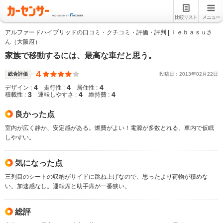
比較リスト
メニュー
アルファードハイブリッドの口コミ・クチコミ・評価・評判 | ｉｅｂａｓｕさ
ん（大阪府）
家族で移動するには、最高な車だと思う。
4
総合評価
投稿日：
2013
年
02
月
22
日
4
4
4
デザイン :
走行性 :
居住性 :
3
4
4
積載性 :
運転しやすさ :
維持費 :
良かった点
室内が広く静か、安定感がある。燃費がよい！電源が多数とれる。車内で仮眠
しやすい。
気になった点
三列目のシートの収納がサイドに跳ね上げなので、思ったより荷物が積めな
い。加速感なし。運転席と助手席が一番狭い。
総評