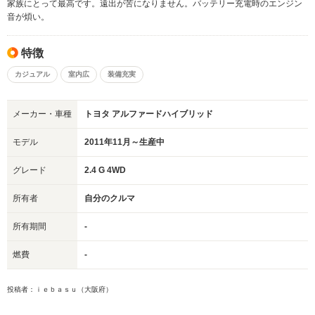
家族にとって最高です。遠出が苦になりません。バッテリー充電時のエンジン
音が煩い。
特徴
カジュアル
室内広
装備充実
メーカー・車種
トヨタ アルファードハイブリッド
モデル
2011年11月～生産中
グレード
2.4 G 4WD
所有者
自分のクルマ
所有期間
-
燃費
-
投稿者：ｉｅｂａｓｕ（大阪府）