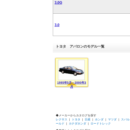
3.0G
3.0
トヨタ アバロンのモデル一覧
1995年5月～2000年3
月
◆メーカーからカタログを探す
レクサス
|
トヨタ
|
日産
|
ホンダ
|
マツダ
|
スバル
ールド
|
カナダホンダ
|
ロードトレック