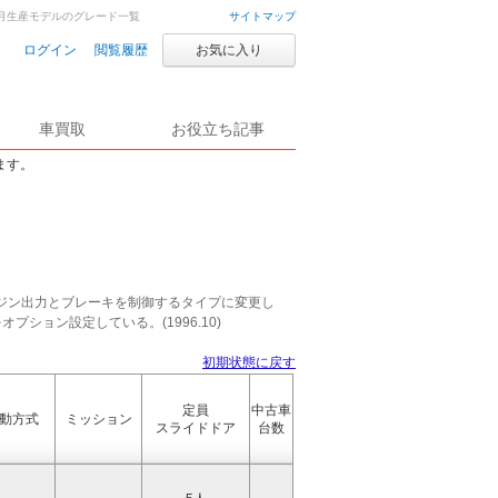
年9月生産モデルのグレード一覧
サイトマップ
ログイン
閲覧履歴
お気に入り
車買取
お役立ち記事
ます。
ジン出力とブレーキを制御するタイプに変更し
プション設定している。(1996.10)
初期状態に戻す
定員
中古車
動方式
ミッション
スライドドア
台数