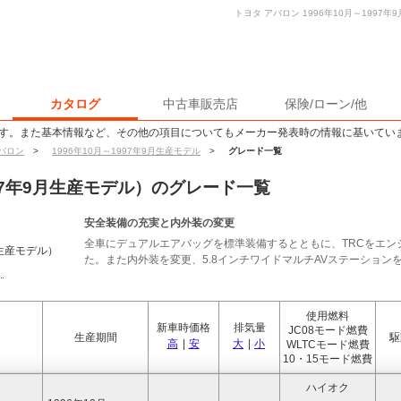
トヨタ アバロン 1996年10月～1997
カタログ
中古車販売店
保険/ローン/他
す。また基本情報など、その他の項目についてもメーカー発表時の情報に基いてい
バロン
>
1996年10月～1997年9月生産モデル
>
グレード一覧
997年9月生産モデル）のグレード一覧
安全装備の充実と内外装の変更
全車にデュアルエアバッグを標準装備するとともに、TRCをエン
月生産モデル）
た。また内外装を変更、5.8インチワイドマルチAVステーションをオ
使用燃料
新車時価格
排気量
JC08モード燃費
生産期間
駆
高
|
安
大
|
小
WLTCモード燃費
10・15モード燃費
ハイオク