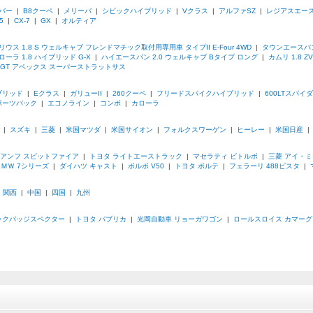
ーバー
|
B8クーペ
|
メリーバ
|
シビックハイブリッド
|
Vクラス
|
アルファSZ
|
レジアスエー
5
|
CX-7
|
GX
|
オルティア
リウス 1.8 S ウェルキャブ フレンドマチック取付用専用車 タイプII E-Four 4WD
|
タウンエースバン
ローラ 1.8 ハイブリッド G-X
|
ハイエースバン 2.0 ウェルキャブ Bタイプ ロング
|
カムリ 1.8 ZV
6 GT アペックス スーパーストラットサス
ブリッド
|
Eクラス
|
ガリューII
|
260クーペ
|
フリードスパイクハイブリッド
|
600LTスパイ
ポーツバック
|
エコノライン
|
コンボ
|
カローラ
|
スズキ
|
三菱
|
米国マツダ
|
米国サイオン
|
フォルクスワーゲン
|
ヒーレー
|
米国日産
アンフ スピットファイア
|
トヨタ ライトエーストラック
|
マセラティ ビトルボ
|
三菱 アイ・ミ
ＭＷ 7シリーズ
|
ダイハツ キャスト
|
ボルボ V50
|
トヨタ ポルテ
|
フェラーリ 488ピスタ
|
|
関西
|
中国
|
四国
|
九州
ックバッジスペクター
|
トヨタ パブリカ
|
光岡自動車 リョーガワゴン
|
ロールスロイス カマーグ