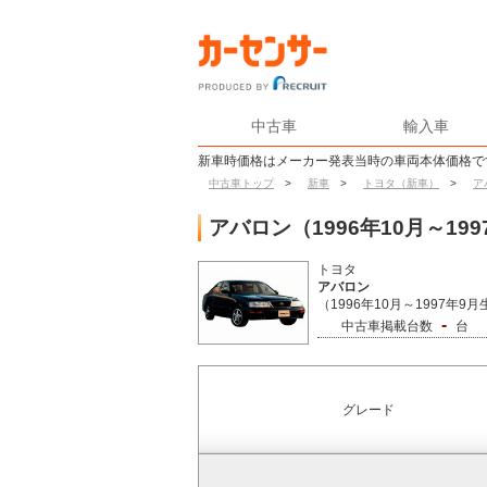
中古車
輸入車
新車時価格はメーカー発表当時の車両本体価格で
中古車トップ
>
新車
>
トヨタ（新車）
>
ア
アバロン（1996年10月～1
トヨタ
アバロン
（1996年10月～1997年9
-
中古車掲載台数
台
グレード