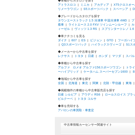
◆車種からカタログを探す
アトラスロコ
|
ミニカ
|
アカディア
|
XT5クロスオ
リメーラワゴン
|
S5スポーツバック
|
スペーシア
|
D
◆グレードからカタログを探す
タウンエーストラック 1.5 冷凍車 中温冷凍車 4WD
|
プ
着車
|
ライトエース 2.0 FXV ツインムーンルーフ
|
カ
ィーゼル
|
ヴィッツ 1.3 RS
|
スプリンタートレノ 1.
◆車クチコミを見る
ダイナ
|
607
|
ES
|
ビジョン
|
GTO
|
フーガハイ
|
Q3スポーツバック
|
ハイラックスヴィーゴ
|
S1ス
◆メーカーから中古車を探す
レクサス
|
トヨタ
|
日産
|
ホンダ
|
マツダ
|
スバル
◆車種から中古車を探す
アルファ ロメオ アルファ156スポーツワゴン
|
トライ
ーハイブリッド
|
ケータハム スーパーセブン1600
|
Ｂ
◆地域から中古車を探す
全国
|
北海道
|
東北
|
関東
|
北陸・甲信越
|
東海
◆掲載物件の車種から中古車販売店を探す
日産 シルビア
|
アウディ RS6
|
ロールスロイス ブラ
ビルクーペ
|
トヨタ コルサ
◆車を売却する
アバロンの車買取・車査定
中古車情報カーセンサー関連サイト