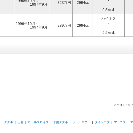
-
1996年10月～
323万円
2994cc
1997年9月
-
9.5km/L
ハイオク
-
1996年10月～
289万円
2994cc
1997年9月
-
9.5km/L
アバロン 19
|
スズキ
|
三菱
|
ロールスロイス
|
米国スズキ
|
ポールスター
|
タイトヨタ
|
マーコス
|