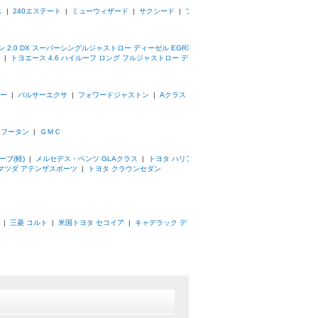
ス
|
240エステート
|
ミューウィザード
|
サクシード
|
プ
 2.0 DX スーパーシングルジャストロー ディーゼル EGR装
|
トヨエース 4.6 ハイルーフ ロング フルジャストロー デ
ダー
|
パルサーエクサ
|
フォワードジャストン
|
Aクラス
|
フータン
|
ＧＭＣ
ーブ(軽)
|
メルセデス・ベンツ GLAクラス
|
トヨタ ハリア
マツダ アテンザスポーツ
|
トヨタ クラウンセダン
|
三菱 コルト
|
米国トヨタ セコイア
|
キャデラック デ・