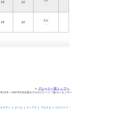
5人
FF
AT
-
5人
FF
AT
-
グレード一覧トップへ
96年10月～1997年9月生産モデルのグレード一覧/カーセンサー
マセラティ
|
オペル
|
ティアラ
|
アルテガ
|
ウエストフィ