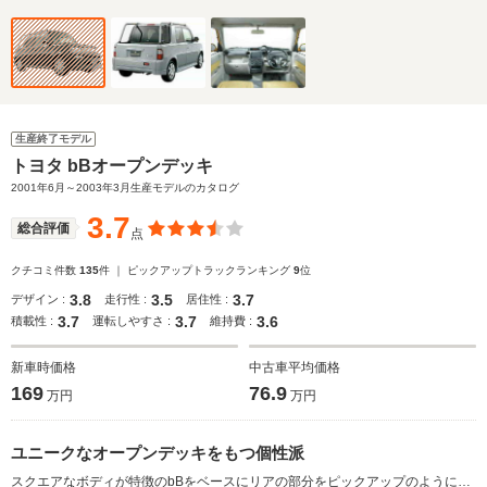
生産終了モデル
トヨタ bBオープンデッキ
2001年6月～2003年3月生産モデルのカタログ
3.7
総合評価
点
クチコミ件数
135
件 ｜ ピックアップトラックランキング
9
位
3.8
3.5
3.7
デザイン :
走行性 :
居住性 :
3.7
3.7
3.6
積載性 :
運転しやすさ :
維持費 :
新車時価格
中古車平均価格
169
76.9
万円
万円
ユニークなオープンデッキをもつ個性派
スクエアなボディが特徴のbBをベースにリアの部分をピックアップのように切り取ってオープンデッキ化した個性的なモデル。1.5Lの直4エンジンやコラム4ATなどメカ関係はベースそのままだが、室内とオープンデッキがつなげられるデッキスルー機能やセンターピラーレスで乗り降りしやすい観音開きドアなどボディの機能性ではベースを上回る部分もある。助手席リフトアップシート仕様も設定している。(2001.6)