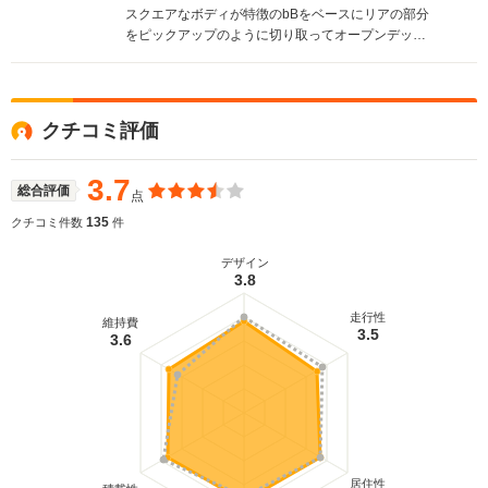
スクエアなボディが特徴のbBをベースにリアの部分
をピックアップのように切り取ってオープンデッキ
化した個性的なモデル。1.5Lの直4エンジンやコラム
4ATなどメカ関係はベースそのままだが、室内とオ
ープンデッキがつなげられるデッキスルー機能やセ
ンターピラーレスで乗り降りしやすい観音開きドア
クチコミ評価
などボディの機能性ではベースを上回る部分もあ
る。助手席リフトアップシート仕様も設定してい
る。(2001.6)
3.7
総合評価
点
135
クチコミ件数
件
デザイン
3.8
走行性
維持費
3.5
3.6
居住性