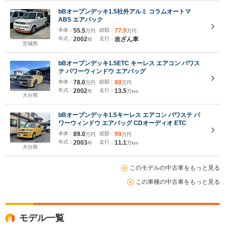
bBオープンデッキ1.5社外アルミ コラムオートマ
ABS エアバック
本体：
55.5
総額：
77.9
万円
万円
年式：
2002
走行：
改ざん車
年
宮城県
bBオープンデッキ1.5ETC キーレス エアコン パワス
テ パワーウィンドウ エアバッグ
本体：
78.0
総額：
88
万円
万円
年式：
2002
走行：
13.5
年
万km
大分県
bBオープンデッキ1.5キーレス エアコン パワステ パ
ワーウィンドウ エアバッグ CDオーディオ ETC
本体：
89.0
総額：
99
万円
万円
年式：
2003
走行：
11.1
年
万km
大分県
このモデルの中古車をもっと見る
この車種の中古車をもっと見る
モデル一覧