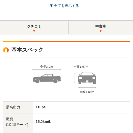
全てを表示する
クチコミ
中古車
基本スペック
全長3.9m
全高1.67m
全幅1.69m
最高出力
110ps
燃費
15.0km/L
(10.15モード)