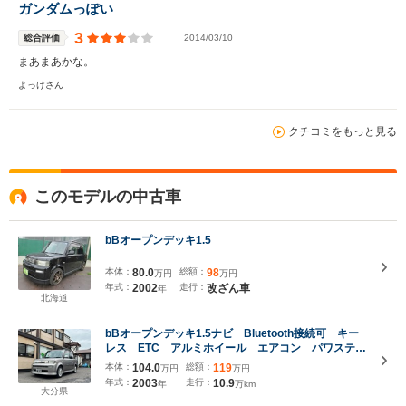
ガンダムっぽい
3
総合評価
2014/03/10
まあまあかな。
よっけさん
クチコミをもっと見る
このモデルの中古車
bBオープンデッキ1.5
本体：
80.0
総額：
98
万円
万円
年式：
2002
走行：
改ざん車
年
北海道
bBオープンデッキ1.5ナビ Bluetooth接続可 キー
レス ETC アルミホイール エアコン パワステ
パワーウインドウ Wエアバッグ
本体：
104.0
総額：
119
万円
万円
年式：
2003
走行：
10.9
年
万km
大分県