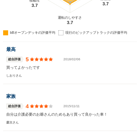
積載性
3.7
3.7
運転のしやすさ
3.7
bBオープンデッキの評価平均
現行のピックアップトラックの評価平均
最高
5
総合評価
2018/02/06
買ってよかったです
しおりさん
家族
4
総合評価
2015/11/11
自分は介護必要のお爺さんのためもあり買って良かった車！
慶次さん