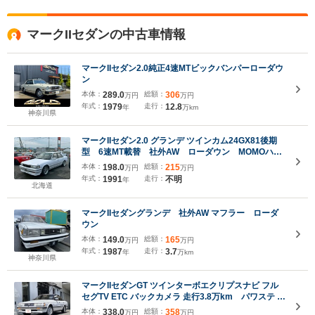
マークIIセダンの中古車情報
マークIIセダン2.0純正4速MTビックバンパーローダウ
ン
本体：
289.0
総額：
306
万円
万円
年式：
1979
走行：
12.8
年
万km
神奈川県
マークIIセダン2.0 グランデ ツインカム24GX81後期
型 6速MT載替 社外AW ローダウン MOMOハン
ドル 社外シフトノブ
本体：
198.0
総額：
215
万円
万円
年式：
1991
走行：
不明
年
北海道
マークIIセダングランデ 社外AW マフラー ローダ
ウン
本体：
149.0
総額：
165
万円
万円
年式：
1987
走行：
3.7
年
万km
神奈川県
マークIIセダンGT ツインターボエクリプスナビ フル
セグTV ETC バックカメラ 走行3.8万km パワステ パ
ワーウィンドウ
本体：
338.0
総額：
358
万円
万円