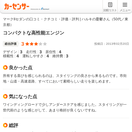
比較リスト
メニュー
マークIIセダンの口コミ・クチコミ・評価・評判 | ハルキの憂鬱さん（50代／東
京都）
コンパクトな高性能エンジン
3
総合評価
投稿日：
2013
年
02
月
20
日
3
3
4
デザイン :
走行性 :
居住性 :
4
4
3
積載性 :
運転しやすさ :
維持費 :
良かった点
所有する喜びを感じられるのは、スタイリングの良さから来るものです。市街
地・山道・高速道路、すべてにおいて素晴らしい走りを楽しめます。
気になった点
ワインディングロードで少しアンダーステアを感じました。スタイリングが一
世代前のような感じがして、あまり格好が良くないですね。
総評