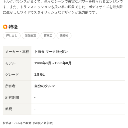
トルクバランスが良くて、色々なシーンで確実なパワーを得られるエンジンで
す。また、トランスミッションも扱い易い印象でした。ボディサイズを最大限
に生かしたワイドでスタイリッシュなデザインが魅力的です。
特徴
押し出し
装備充実
荷室広
信頼性
メーカー・車種
トヨタ マークIIセダン
モデル
1988年8月～1996年8月
グレード
1.8 GL
所有者
自分のクルマ
所有期間
-
燃費
-
投稿者：ハルキの憂鬱（50代／東京都）