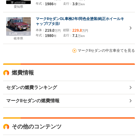
年式：
1986
走行：
3.9
年
万km
愛知県
マークIIセダンGL車検2年/同色全塗装/純正ホイールキ
ャップ/ブタ目/
本体：
219.0
総額：
229.8
万円
万円
年式：
1980
走行：
7.1
年
万km
岐阜県
マークIIセダンの中古車全てを見る
燃費情報
セダンの燃費ランキング
マークIIセダンの燃費情報
その他のコンテンツ