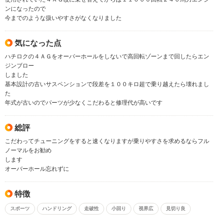
ンになったので
今までのような扱いやすさがなくなりました
気になった点
ハチロクの４ＡＧをオーバーホールをしないで高回転ゾーンまで回したらエン
ジンブロー
しました
基本設計の古いサスペンションで段差を１００キロ超で乗り越えたら壊れまし
た
年式が古いのでパーツが少なくこだわると修理代が高いです
総評
こだわってチューニングをすると速くなりますが乗りやすさを求めるならフル
ノーマルをお勧め
します
オーバーホール忘れずに
特徴
スポーツ
ハンドリング
走破性
小回り
視界広
見切り良