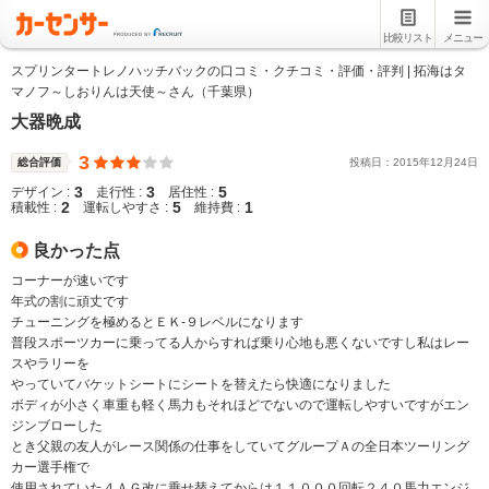
比較リスト
メニュー
スプリンタートレノハッチバックの口コミ・クチコミ・評価・評判 | 拓海はタ
マノフ～しおりんは天使～さん（千葉県）
大器晩成
3
総合評価
投稿日：
2015
年
12
月
24
日
3
3
5
デザイン :
走行性 :
居住性 :
2
5
1
積載性 :
運転しやすさ :
維持費 :
良かった点
コーナーが速いです
年式の割に頑丈です
チューニングを極めるとＥＫ-９レベルになります
普段スポーツカーに乗ってる人からすれば乗り心地も悪くないですし私はレー
スやラリーを
やっていてバケットシートにシートを替えたら快適になりました
ボディが小さく車重も軽く馬力もそれほどでないので運転しやすいですがエン
ジンブローした
とき父親の友人がレース関係の仕事をしていてグループＡの全日本ツーリング
カー選手権で
使用されていた４ＡＧ改に乗せ替えてからは１１０００回転２４０馬力エンジ