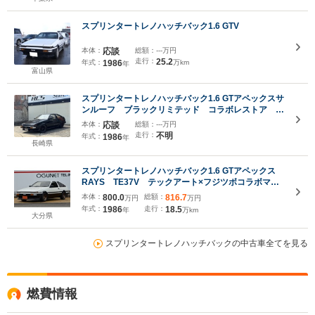
スプリンタートレノハッチバック1.6 GTV
本体：
応談
総額：
---万円
走行：
25.2
年式：
1986
万km
年
富山県
スプリンタートレノハッチバック1.6 GTアペックスサ
ンルーフ ブラックリミテッド コラボレストア
400台限定 車検8年8月
本体：
応談
総額：
---万円
走行：
不明
年式：
1986
年
長崎県
スプリンタートレノハッチバック1.6 GTアペックス
RAYS TE37V テックアート×フジツボコラボマフ
ラー フジツボエキマニ KYBショック RS-
本体：
800.0
総額：
816.7
万円
万円
RTi2000サス オイルクーラー APEXエアクリ
年式：
1986
走行：
18.5
年
万km
HKSハイカムシャフト 前期純正リップ
大分県
スプリンタートレノハッチバックの中古車全てを見る
燃費情報