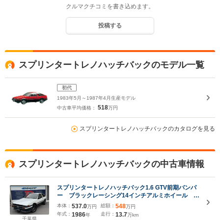
クルマクチコミを書き込めます。
投稿する
スプリンタートレノハッチバックのモデル一覧
初代
1983年5月～1987年4月生産モデル
518
中古車平均価格：
万円
スプリンタートレノハッチバックのカタログを見る
スプリンタートレノハッチバックの中古車情報
スプリンタートレノハッチバック1.6 GTV前期バンパ
ー ブラックレーシング14インチアルミホイール ナ
ルディステアリング HKSエアクリーナー
本体：
537.0
総額：
548
万円
万円
年式：
1986
走行：
13.7
年
万km
千葉県