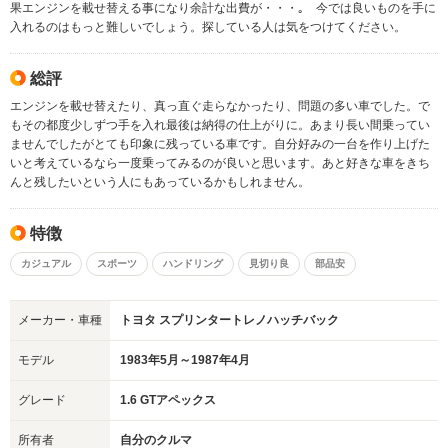
果エンジンを載せ替える事になり余計な出費が・・・｡ 今では良いものを手に
入れるのはもっと難しいでしょう。探している人は気をつけてください。
総評
エンジンを載せ替えたり、真っ直ぐ走らなかったり、問題の多い車でした。で
もその都度少しずつ手を入れ最後は納得の仕上がりに。あまり長い間乗ってい
ませんでしたがとても印象に残っている車です。自分好みの一台を作り上げた
いと考えているなら一度乗ってみるのが良いと思います。あと好きな車をきち
んと残したいという人にもあっているかもしれません。
特徴
カジュアル
スポーツ
ハンドリング
見切り良
部品安
メーカー・車種
トヨタ スプリンタートレノハッチバック
モデル
1983年5月～1987年4月
グレード
1.6 GTアペックス
所有者
自分のクルマ