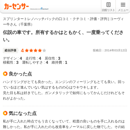
比較リスト
メニュー
スプリンタートレノハッチバックの口コミ・クチコミ・評価・評判 | コーヴィ
ー牛さん（千葉県）
伝説の車です。所有するかはともかく、一度乗ってくださ
い。
4
総合評価
投稿日：
2014
年
03
月
12
日
4
4
3
デザイン :
走行性 :
居住性 :
3
4
1
積載性 :
運転しやすさ :
維持費 :
良かった点
ハンドリングがとても良かった。エンジンのフィーリングもとても良い。回っ
ているほど進んでいない気はするものの心はウキウキします。
見た目も私は好きでした。ガンメタリックで如何にもってかんじだけれどもそ
れがよかった。
気になった点
私が手に入れた時点でもう古くなっていて、程度の良いものを手に入れるのは
難しかった。私が手に入れたのも改造車をノーマルに戻した物でした。その結