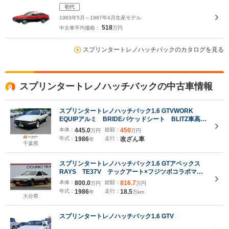
初代
1983年5月～1987年4月生産モデル
518
中古車平均価格：
万円
スプリンタートレノハッチバックのカタログを見る
スプリンタートレノハッチバックの中古車情報
スプリンタートレノハッチバック1.6 GTVWORK
EQUIPアルミ BRIDEバケッドシート BLITZ車高
調 BLITZ3連追加メーター TRDタワーバー 社外
本体：
445.0
総額：
450
万円
万円
マフラー 同色全塗装済
年式：
1986
走行：
改ざん車
年
千葉県
スプリンタートレノハッチバック1.6 GTアペックス
RAYS TE37V テックアート×フジツボコラボマフ
ラー フジツボエキマニ KYBショック RS-
本体：
800.0
総額：
816.7
万円
万円
RTi2000サス オイルクーラー APEXエアクリ
年式：
1986
走行：
18.5
年
万km
HKSハイカムシャフト 前期純正リップ
大分県
スプリンタートレノハッチバック1.6 GTV