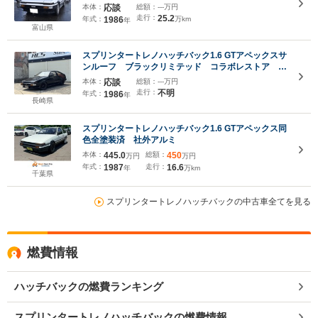
本体：
応談
総額：
---万円
走行：
25.2
年式：
1986
万km
年
富山県
スプリンタートレノハッチバック1.6 GTアペックスサ
ンルーフ ブラックリミテッド コラボレストア
400台限定 車検8年8月
本体：
応談
総額：
---万円
走行：
不明
年式：
1986
年
長崎県
スプリンタートレノハッチバック1.6 GTアペックス同
色全塗装済 社外アルミ
本体：
445.0
総額：
450
万円
万円
年式：
1987
走行：
16.6
年
万km
千葉県
スプリンタートレノハッチバックの中古車全てを見る
燃費情報
ハッチバックの燃費ランキング
スプリンタートレノハッチバックの燃費情報