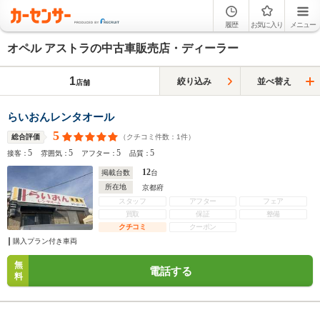
履歴
お気に入り
メニュー
オペル アストラの中古車販売店・ディーラー
1
絞り込み
並べ替え
店舗
らいおんレンタオール
5
（クチコミ件数：
1
件）
総合評価
5
5
5
5
接客：
雰囲気：
アフター：
品質：
12
掲載台数
台
所在地
京都府
スタッフ
アフター
フェア
買取
保証
整備
クチコミ
クーポン
購入プラン付き車両
無
電話する
料