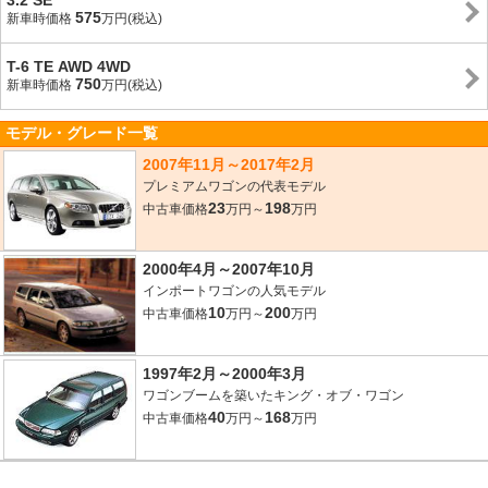
3.2 SE
575
新車時価格
万円(税込)
T-6 TE AWD 4WD
750
新車時価格
万円(税込)
モデル・グレード一覧
2007年11月～2017年2月
プレミアムワゴンの代表モデル
23
198
中古車価格
万円～
万円
2000年4月～2007年10月
インポートワゴンの人気モデル
10
200
中古車価格
万円～
万円
1997年2月～2000年3月
ワゴンブームを築いたキング・オブ・ワゴン
40
168
中古車価格
万円～
万円