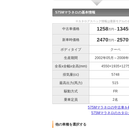
575Mマラネロの基本情報
※カタログスペック情報は最新モデルの
1258
1345
中古車価格
万円～
2470
2570
新車時価格
万円～
ボディタイプ
クーペ
生産期間
2002年05月～2008年
全長x全幅x全高(mm)
4550×1935×127
排気量(cc)
5748
最高出力(馬力)
515
駆動方式
FR
乗車定員
2名
575Mマラネロの中古車を
575Mマラネロのカタ
他の車種を選択する