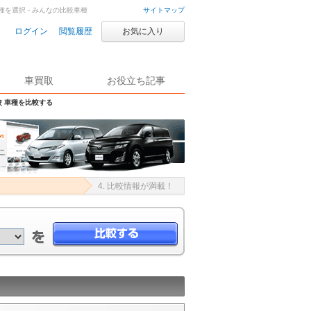
種を選択 - みんなの比較車種
サイトマップ
ログイン
閲覧履歴
お気に入り
車買取
お役立ち記事
較 車種を比較する
4. 比較情報が満載！