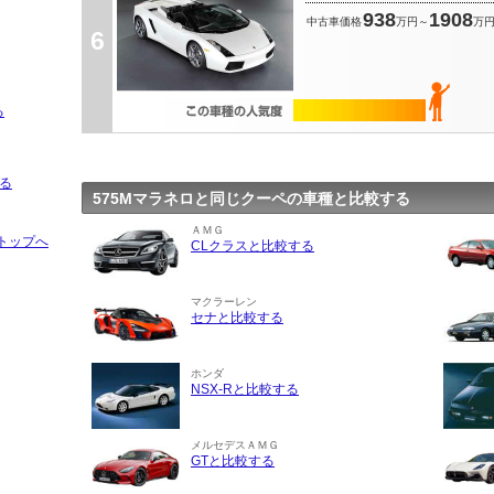
938
1908
中古車価格
万円～
万
6
る
る
575Mマラネロと同じクーペの車種と比較する
ＡＭＧ
トップへ
CLクラスと比較する
マクラーレン
セナと比較する
ホンダ
NSX-Rと比較する
メルセデスＡＭＧ
GTと比較する