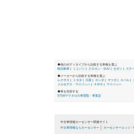
◆他のボディタイプから比較する車種を選ぶ
軽自動車
|
ミニバン
|
クロカン・SUV
|
セダン
|
ステ
◆メーカーから比較する車種を選ぶ
レクサス
|
トヨタ
|
日産
|
ホンダ
|
マツダ
|
スバル
|
メルセデス・マイバッハ
|
ＡＭＧ
|
マイバッハ
◆車を売却する
575Mマラネロの車買取・車査定
中古車情報カーセンサー関連サイト
中古車情報ならカーセンサー
カーセンサーエッジ・