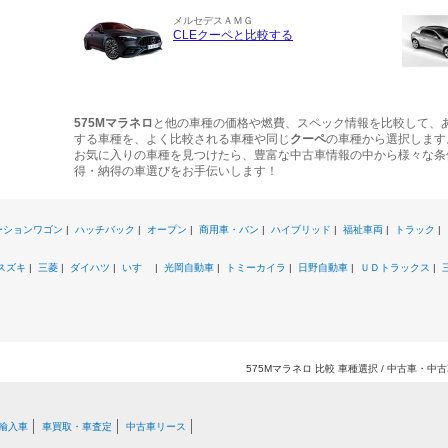
メルセデスＡＭＧ
CLEクーペと比較する
575Mマラネロ
と他の車種の価格や燃費、スペック情報を比較して、
する車種を、よく比較される車種や同じ
クーペ
の車種から選択します
お気に入りの車種を見つけたら、豊富な中古車情報の中から様々な条
得・納得の車選びをお手伝いします！
ーションワゴン
|
ハッチバック
|
オープン
|
商用車・バン
|
ハイブリッド
|
福祉車両
|
トラック
|
スズキ
|
三菱
|
ダイハツ
|
いすゞ
|
光岡自動車
|
トミーカイラ
|
日野自動車
|
ＵＤトラックス
|
575Mマラネロ 比較 車種選択 / 中古車・
輸入車
車買取・車査定
中古車リース