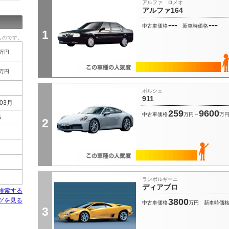
アルファ ロメオ
アルファ164
---
---
中古車価格
新車時価格
1
ものです。
万円
万円
ポルシェ
911
03月
259
9600
中古車価格
万円～
万
5
2
ランボルギーニ
ディアブロ
検索する
ログを見る
3800
中古車価格
万円
新車時価
3