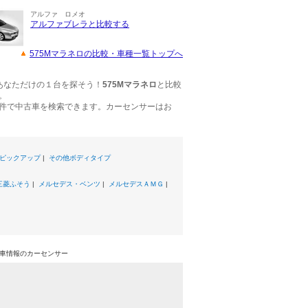
アルファ ロメオ
アルファブレラと比較する
575Mマラネロの比較・車種一覧トップへ
あなただけの１台を探そう！
575Mマラネロ
と比較
。
件で中古車を検索できます。カーセンサーはお
ピックアップ
|
その他ボディタイプ
三菱ふそう
|
メルセデス・ベンツ
|
メルセデスＡＭＧ
|
中古車情報のカーセンサー