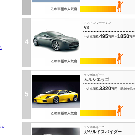
アストンマーティン
V8
495
1850
中古車価格
万円～
万
4
る
ランボルギーニ
ムルシエラゴ
3320
中古車価格
万円
新車時価
5
見る
ランボルギーニ
ガヤルドスパイダー