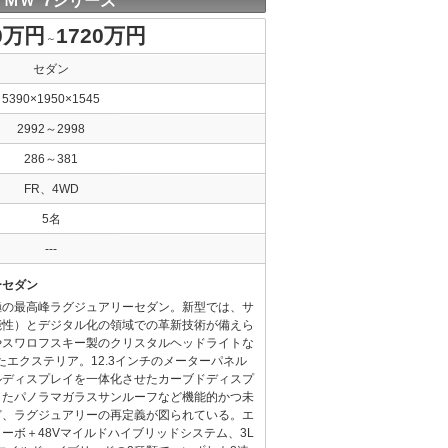
ＢＭＷ 7シリーズ
0万円
1720万円
～
セダン
5390×1950×1545
2992～2998
286～381
FR、4WD
5名
---
ーセダン
極の最高峰ラグジュアリーセダン。新型では、サ
能性）とデジタル化の領域での革新技術が備えら
やスワロフスキー製のクリスタルヘッドライトな
たエクステリア。12.3インチのメーターパネル
ールディスプレイを一体化させたカーブドディスプ
したパノラマガラスサンルーフなど機能的かつ未
ど、ラグジュアリーの再定義が図られている。エ
ターボ＋48Vマイルドハイブリッドシステム、3L