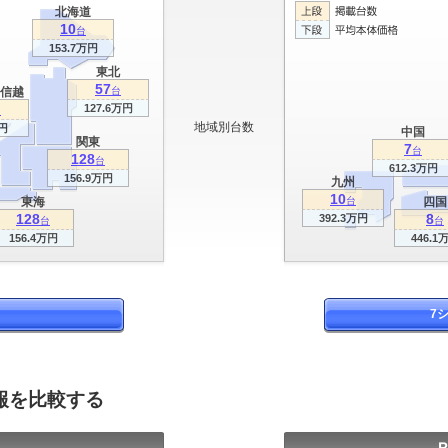
北海道
10
台
153.7万円
東北
57
信越
台
127.6万円
台
地域別台数
円
中国
関東
7
台
128
台
612.3万円
156.9万円
九州
10
東海
台
四国
128
8
392.3万円
台
台
156.4万円
446.1
7
報を比較する