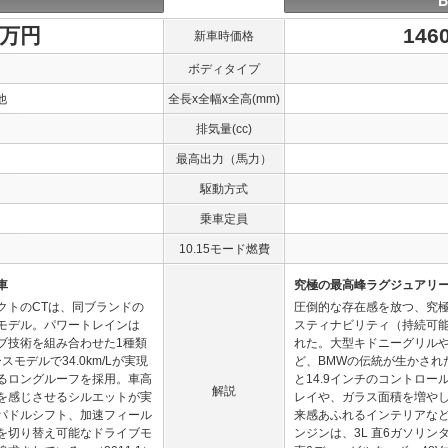
1万円
146
新車時価格
ボディタイプ
他
全長x全幅x全高(mm)
排気量(cc)
最高出力（馬力）
駆動方式
乗車定員
10.15モード燃費
車
究極の最高峰ラグジュアリ
クトのCTは、同ブランドの
圧倒的な存在感を放つ、究
モデル。パワートレインは
スティナビリティ（持続可
イブ技術を組み合わせた1種類
れた。大型キドニーグリル
モデルで34.0km/Lが実現
ど、BMWの伝統が生かされ
るロングルーフを採用。車高
と14.9インチのコントロ
解説
を感じさせるシルエットが実
レイや、ガラス面積を増や
パドルシフト、加速フィール
来感あふれるインテリアな
を切り替え可能なドライブモ
ンジンは、3L 直6ガソリン