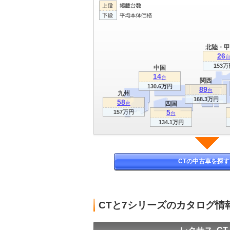
北陸・甲
26
153万
中国
14
台
関西
130.6万円
89
台
九州
168.3万円
58
台
四国
5
157万円
台
134.1万円
CTの中古車を探す
CTと7シリーズのカタログ情