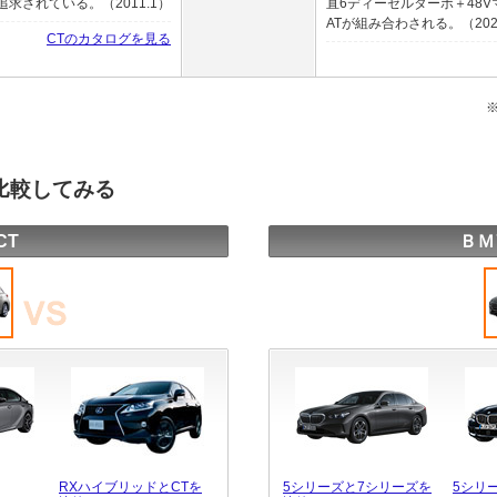
されている。（2011.1）
直6ディーゼルターボ＋48
ATが組み合わされる。（202
CTのカタログを見る
比較してみる
CT
ＢＭ
RXハイブリッドとCTを
5シリーズと7シリーズを
5シリ