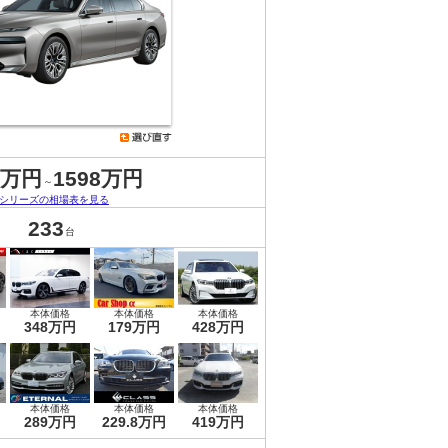
4万円
1598万円
～
7シリーズの相場表を見る
233
台
本体価格
本体価格
本体価格
348万円
179万円
428万円
本体価格
本体価格
本体価格
289万円
229.8万円
419万円