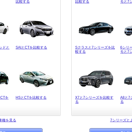
比較する
比較する
モと7
ッドと
SAIとCTを比較する
Sクラスと7シリーズを比
6シリ
較する
モと7
CTを
HSとCTを比較する
X7と7シリーズを比較す
A8と
る
る
車種を見る
7シリーズと