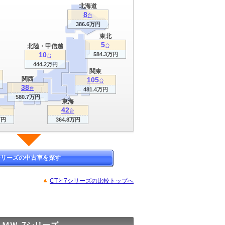
北海道
8
台
386.6万円
東北
5
北陸・甲信越
台
10
584.3万円
台
444.2万円
関東
関西
105
台
38
台
481.4万円
580.7万円
東海
42
台
万円
364.8万円
シリーズの中古車を探す
CTと7シリーズの比較トップへ