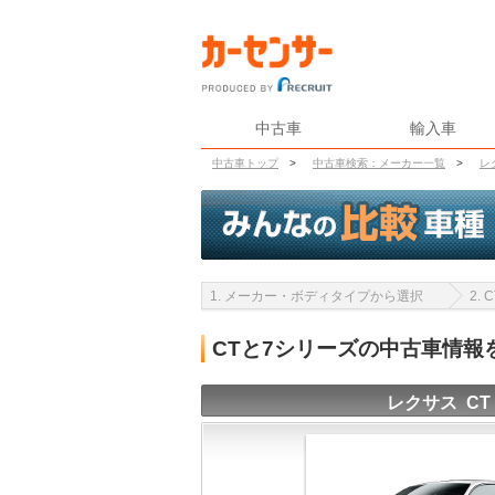
中古車
輸入車
中古車トップ
>
中古車検索：メーカー一覧
>
レ
1. メーカー・ボディタイプから選択
2.
CTと7シリーズの中古車情報
レクサス CT