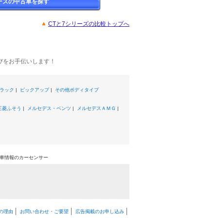
ーズの中古車を探す
CTと7シリーズの比較トップへ
びをお手伝いします！
ラック
|
ピックアップ
|
その他ボディタイプ
三菱ふそう
|
メルセデス・ベンツ
|
メルセデスＡＭＧ
|
中古車情報のカーセンサー
の理由
お問い合わせ・ご要望
広告掲載のお申し込み