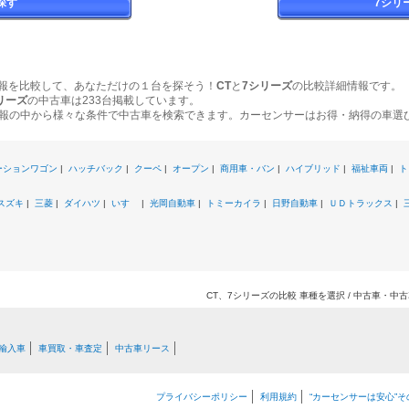
探す
7シリ
報を比較して、あなただけの１台を探そう！
CT
と
7シリーズ
の比較詳細情報です。
リーズ
の中古車は233台掲載しています。
報の中から様々な条件で中古車を検索できます。カーセンサーはお得・納得の車選
ーションワゴン
|
ハッチバック
|
クーペ
|
オープン
|
商用車・バン
|
ハイブリッド
|
福祉車両
|
ト
スズキ
|
三菱
|
ダイハツ
|
いすゞ
|
光岡自動車
|
トミーカイラ
|
日野自動車
|
ＵＤトラックス
|
CT、7シリーズの比較 車種を選択 / 中古車・
輸入車
車買取・車査定
中古車リース
プライバシーポリシー
利用規約
“カーセンサーは安心”そ