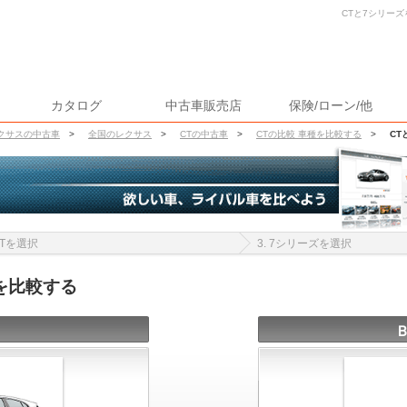
CTと7シリーズ
カタログ
中古車販売店
保険/ローン/他
クサスの中古車
>
全国のレクサス
>
CTの中古車
>
CTの比較 車種を比較する
>
CT
 CTを選択
3. 7シリーズを選択
を比較する