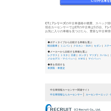
CTの中古車を
CT
と
7シリーズ
の中古車価格や燃費、スペック情
現在カーセンサーでは
CT
の中古車は515台、
7シ
お気に入りの車種を見つけたら、豊富な中古車情
◆ボディタイプから比較する車種を選ぶ
軽自動車
|
ミニバン
|
クロカン・SUV
|
セダン
|
ステ
◆メーカーから比較する車種を選ぶ
レクサス
|
トヨタ
|
日産
|
ホンダ
|
マツダ
|
スバル
|
メルセデス・マイバッハ
|
ＡＭＧ
|
マイバッハ
◆車を売却する
車買取・車査定
中古車情報カーセンサー関連サイト
中古車情報ならカーセンサー
カーセンサーエッジ・