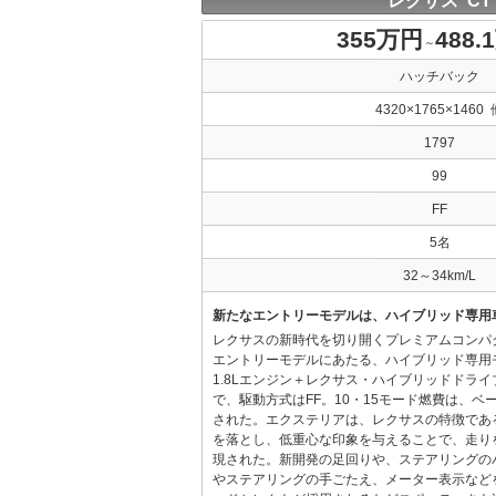
レクサス CT
355万円
488.
～
ハッチバック
4320×1765×1460 
1797
99
FF
5名
32～34km/L
新たなエントリーモデルは、ハイブリッド専用
レクサスの新時代を切り開くプレミアムコンパ
エントリーモデルにあたる、ハイブリッド専用
1.8Lエンジン＋レクサス・ハイブリッドドラ
で、駆動方式はFF。10・15モード燃費は、ベース
された。エクステリアは、レクサスの特徴であ
を落とし、低重心な印象を与えることで、走り
現された。新開発の足回りや、ステアリングの
やステアリングの手ごたえ、メーター表示など