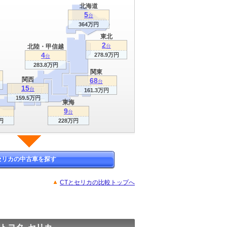
北海道
5
台
364万円
東北
2
北陸・甲信越
台
4
278.9万円
台
283.8万円
関東
関西
68
台
15
台
161.3万円
159.5万円
東海
9
台
円
228万円
セリカの中古車を探す
CTとセリカの比較トップへ