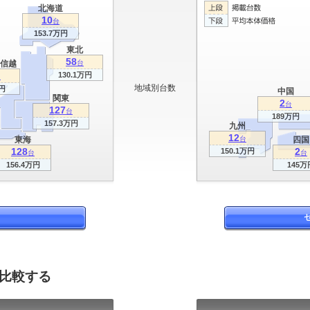
北海道
10
台
153.7万円
東北
58
信越
台
130.1万円
台
地域別台数
円
中国
関東
2
台
127
台
189万円
157.3万円
九州
12
東海
台
四国
128
2
150.1万円
台
台
156.4万円
145万
を比較する