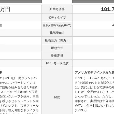
1万円
181
新車時価格
ボディタイプ
他
全長x全幅x全高(mm)
排気量(cc)
最高出力（馬力）
駆動方式
乗車定員
10.15モード燃費
車
アメリカでデザインされた
クトのCTは、同ブランドの
1999（Ｈ11）年１月のデ
モデル。パワートレインは
Ｒ"をほぼそのまま市販化し
イブ技術を組み合わせた1種類
は、先代とはまるで別物の
モデルで34.0km/Lが実現
したが、全長は短くなり、
るロングルーフを採用。車高
となってしまった。ただし
解説
を感じさせるシルエットが実
確保され、実用性は十分合格点
パドルシフト、加速フィール
VVTL-ｉ付き1.8Lのいず
を切り替え可能なドライブモ
(1999.9)