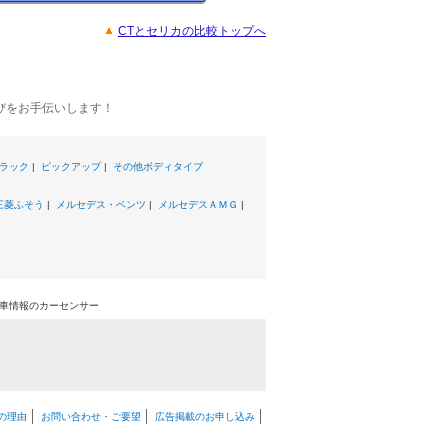
CTとセリカの比較トップへ
びをお手伝いします！
ラック
|
ピックアップ
|
その他ボディタイプ
三菱ふそう
|
メルセデス・ベンツ
|
メルセデスＡＭＧ
|
中古車情報のカーセンサー
の理由
お問い合わせ・ご要望
広告掲載のお申し込み