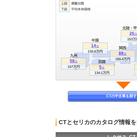
北陸・甲
26
153万
中国
14
台
関西
130.6万円
88
台
九州
169.4万円
58
台
四国
5
157万円
台
134.1万円
CTの中古車を探す
CTとセリカのカタログ情報