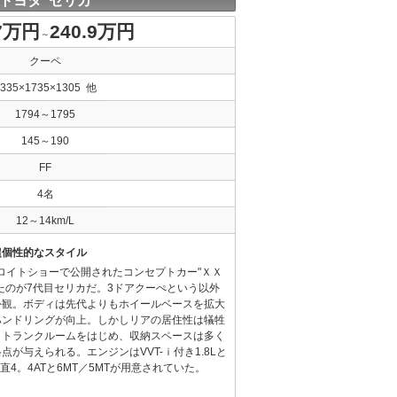
トヨタ セリカ
.7万円
240.9万円
～
クーペ
4335×1735×1305 他
1794～1795
145～190
FF
4名
12～14km/L
超個性的なスタイル
トロイトショーで公開されたコンセプトカー"ＸＸ
たのが7代目セリカだ。3ドアクーぺという以外
外観。ボディは先代よりもホイールベースを拡大
ハンドリングが向上。しかしリアの居住性は犠牲
、トランクルームをはじめ、収納スペースは多く
が与えられる。エンジンはVVT-ｉ付き1.8Lと
れも直4。4ATと6MT／5MTが用意されていた。