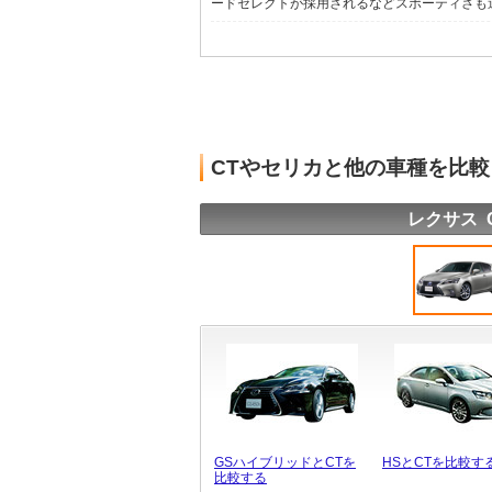
ードセレクトが採用されるなどスポーティさも追求
CTやセリカと他の車種を比
レクサス 
GSハイブリッドとCTを
HSとCTを比較す
比較する