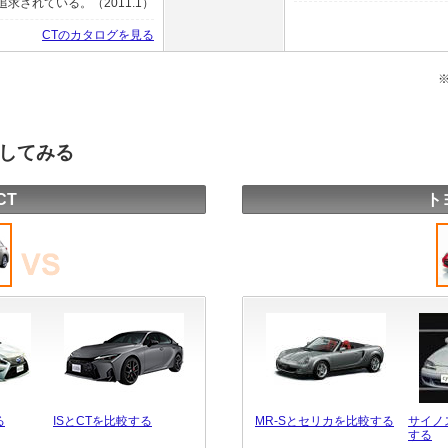
されている。（2011.1）
CTのカタログを見る
較してみる
CT
ト
る
ISとCTを比較する
MR-Sとセリカを比較する
サイノ
する