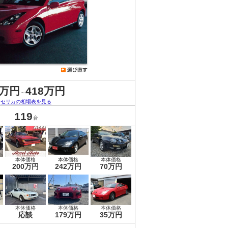
5万円
418万円
～
セリカの相場表を見る
119
台
本体価格
本体価格
本体価格
200万円
242万円
70万円
本体価格
本体価格
本体価格
応談
179万円
35万円