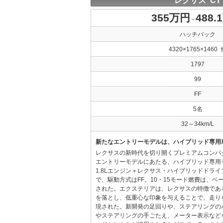
レクサス CT
355万円
488.
～
ハッチバック
4320×1765×1460 
1797
99
FF
5名
32～34km/L
新たなエントリーモデルは、ハイブリッド専用
レクサスの新時代を切り開くプレミアムコンパ
エントリーモデルにあたる、ハイブリッド専用
1.8Lエンジン＋レクサス・ハイブリッドドラ
で、駆動方式はFF。10・15モード燃費は、ベース
された。エクステリアは、レクサスの特徴であ
を落とし、低重心な印象を与えることで、走り
現された。新開発の足回りや、ステアリングの
やステアリングの手ごたえ、メーター表示など