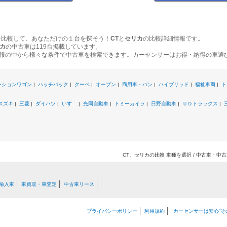
を比較して、あなただけの１台を探そう！
CT
と
セリカ
の比較詳細情報です。
カ
の中古車は119台掲載しています。
報の中から様々な条件で中古車を検索できます。カーセンサーはお得・納得の車選
ーションワゴン
|
ハッチバック
|
クーペ
|
オープン
|
商用車・バン
|
ハイブリッド
|
福祉車両
|
ト
スズキ
|
三菱
|
ダイハツ
|
いすゞ
|
光岡自動車
|
トミーカイラ
|
日野自動車
|
ＵＤトラックス
|
CT、セリカの比較 車種を選択 / 中古車・
輸入車
車買取・車査定
中古車リース
プライバシーポリシー
利用規約
“カーセンサーは安心”そ