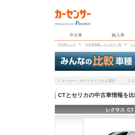
中古車
輸入車
中古車トップ
>
中古車検索：メーカー一覧
>
レ
1. メーカー・ボディタイプから選択
2.
CTとセリカの中古車情報を
レクサス CT