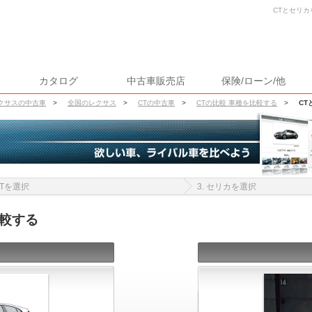
CTとセリカ
カタログ
中古車販売店
保険/ローン/他
クサスの中古車
>
全国のレクサス
>
CTの中古車
>
CTの比較 車種を比較する
>
CT
 CTを選択
3. セリカを選択
比較する