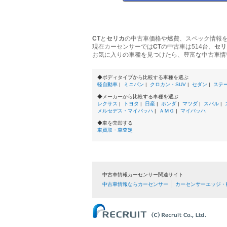
CT
と
セリカ
の中古車価格や燃費、スペック情報
現在カーセンサーでは
CT
の中古車は514台、
セリ
お気に入りの車種を見つけたら、豊富な中古車情
◆ボディタイプから比較する車種を選ぶ
軽自動車
|
ミニバン
|
クロカン・SUV
|
セダン
|
ステ
◆メーカーから比較する車種を選ぶ
レクサス
|
トヨタ
|
日産
|
ホンダ
|
マツダ
|
スバル
|
メルセデス・マイバッハ
|
ＡＭＧ
|
マイバッハ
◆車を売却する
車買取・車査定
中古車情報カーセンサー関連サイト
中古車情報ならカーセンサー
カーセンサーエッジ・