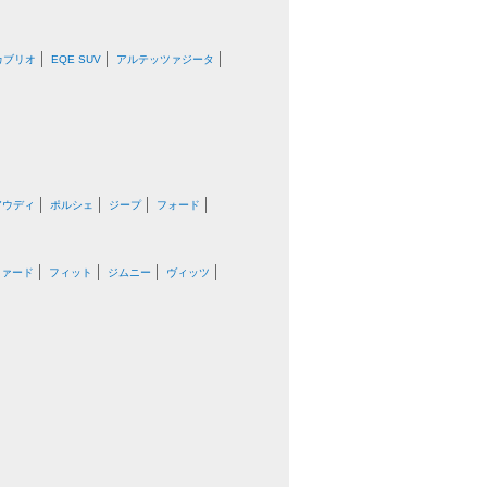
カブリオ
EQE SUV
アルテッツァジータ
アウディ
ポルシェ
ジープ
フォード
ファード
フィット
ジムニー
ヴィッツ