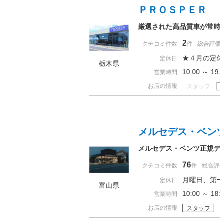
ＰＲＯＳＰＥＲ 
厳選された高品質車が常時
2
クチコミ件数
件
総合評
★４月の定
定休日
栃木県
10:00 ～ 
営業時間
お店の情報
スタッフ
メルセデス・ベン
メルセデス・ベンツ正規
76
クチコミ件数
件
総合評
月曜日、第
定休日
富山県
10:00 ～ 
営業時間
お店の情報
スタッフ