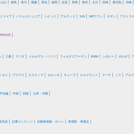
山口
徳島
香川
愛媛
高知
福岡
佐賀
長崎
熊本
大分
宮崎
鹿児島
沖縄
クァイア
パジェロジュニア
シビック
アルティス
348
MRワゴン
キザシ
アストラ
4年03月
ル
三菱
マツダ
メルセデス・ベンツ
フォルクスワーゲン
BMW
シボレー
ボルボ
ッセイ
プリウス
エスティマ
セルシオ
キューブ
エルグランド
マーチ
ミラ
アル
甲信越
中国
四国
九州・沖縄
販売店
記事コンテンツ
自動車保険・ローン
車買取・車査定