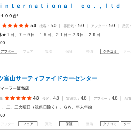
ｉｎｔｅｒｎａｔｉｏｎａｌ ｃｏ．，ｌｔｄ
１００台!
5.0
5.0
|
5.0
|
5.0
|
価
接客：
雰囲気：
アフター：
品質
休★１日、７～９日、１５日、２１日～２３日、２９日
19:00
アフター
フェア
買取
保証
整備
クチコミ
クー
ツ富山サーティファイドカーセンター
ディーラー販売店
4.8
4.8
|
4.8
|
4.8
|
価
接客：
雰囲気：
アフター：
品
一、二、三火曜日（祝祭日除く）、ＧＷ、年末年始
18:00
アフター
フェア
買取
保証
整備
クチコミ
クー