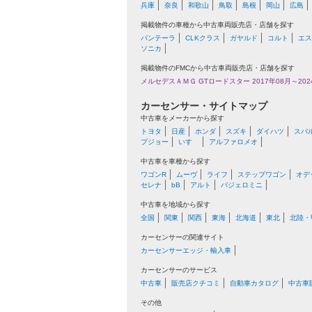
兵庫
奈良
和歌山
鳥取
島根
岡山
広島
掲載物件の車種から中古車両販売店・店舗を探す
パンテーラ
CLKクラス
ガヤルド
コルト
エス
ソニカ
掲載物件のFMCから中古車両販売店・店舗を探す
メルセデスＡＭＧ GTロードスター 2017年08月～202
カーセンサー・サイトマップ
中古車をメーカーから探す
トヨタ
日産
ホンダ
スズキ
ダイハツ
スバ
プジョー
いすゞ
アルファロメオ
中古車を車種から探す
ワゴンR
ムーヴ
ライフ
ステップワゴン
オデ
セレナ
bB
アルト
パジェロミニ
中古車を地域から探す
全国
関東
関西
東海
北海道
東北
北陸・
カーセンサーの関連サイト
カーセンサーエッジ・輸入車
カーセンサーのサービス
中古車
販売店クチコミ
自動車カタログ
中古車
その他