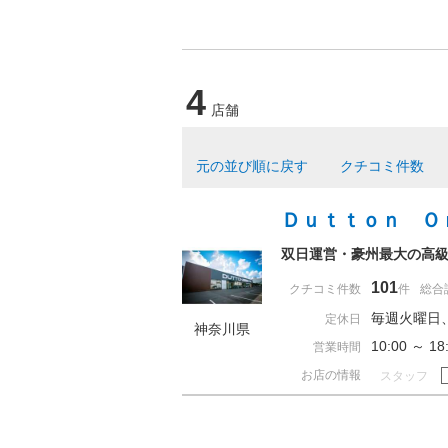
4
店舗
元の並び順に戻す
クチコミ件数
Ｄｕｔｔｏｎ Ｏ
双日運営・豪州最大の高級中
101
クチコミ件数
件
総合
毎週火曜日
定休日
神奈川県
10:00 ～ 
営業時間
お店の情報
スタッフ