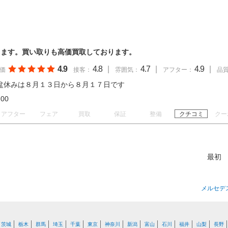
します。買い取りも高価買取しております。
4.9
4.8
|
4.7
|
4.9
|
価
接客：
雰囲気：
アフター：
品
盆休みは８月１３日から８月１７日です
19:00
アフター
フェア
買取
保証
整備
クチコミ
クー
最初
メルセデ
茨城
栃木
群馬
埼玉
千葉
東京
神奈川
新潟
富山
石川
福井
山梨
長野