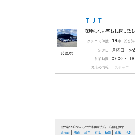
ＴＪＴ
在庫にない車もお探し致
16
クチコミ件数
件
総合評
月曜日 お
定休日
岐阜県
09:00 ～ 
営業時間
お店の情報
スタッフ
他の都道府県から中古車両販売店・店舗を探す
北海道
青森
岩手
宮城
秋田
山形
福島