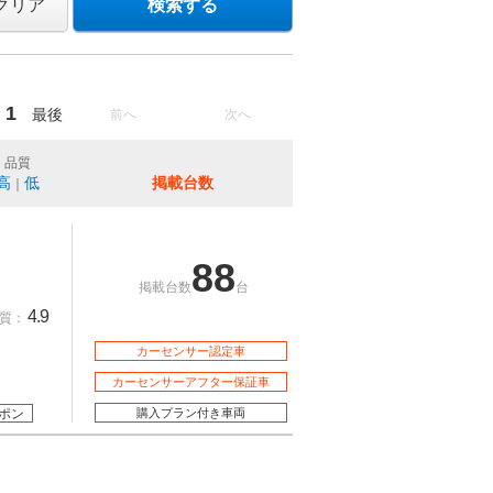
クリア
検索する
1
最後
前へ
次へ
品質
高
低
掲載台数
｜
88
掲載台数
台
4.9
質：
カーセンサー認定車
カーセンサーアフター保証車
ポン
購入プラン付き車両