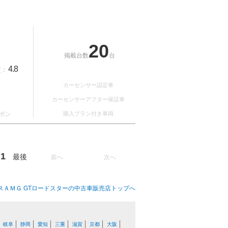
20
掲載台数
台
4.8
質：
カーセンサー認定車
カーセンサーアフター保証車
ポン
購入プラン付き車両
1
最後
前へ
次へ
スＡＭＧ GTロードスターの中古車販売店トップへ
岐阜
静岡
愛知
三重
滋賀
京都
大阪