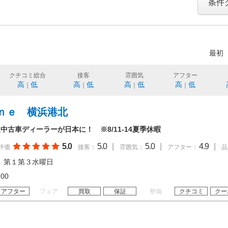
条件
最初
クチコミ総合
接客
雰囲気
アフター
高
低
高
低
高
低
高
低
｜
｜
｜
｜
ｎｅ 横浜港北
古車ディーラーが日本に！ ※8/11-14夏季休暇
5.0
5.0
|
5.0
|
4.9
|
評価
接客：
雰囲気：
アフター：
品
、第１第３水曜日
18:00
アフター
フェア
買取
保証
整備
クチコミ
クー