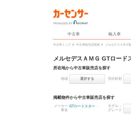
中古車
輸入車
中古車トップ
>
中古車販売店検索
>
メルセデスＡＭＧ
メルセデスＡＭＧ GTロー
所在地から中古車販売店を探す
地域
選択する
市区町村
掲載物件から中古車販売店を探す
メーカー
モデル・
GTロードスター
車名
グレード