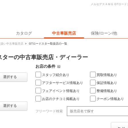
メルセデスＡＭＧ GTロー
カタログ
中古車販売店
保険/ローン/他
取扱い中古車販売店
>
GTロードスター取扱店の一覧
ドスターの中古車販売店・ディーラー
お店の条件
スタッフ紹介あり
買取情報あり
選択する
アフターサービス情報あり
保証情報あり
フェアイベント情報あり
整備情報あり
お店のクチコミ掲載あり
クーポン情報あり
選択する
フリーワード検索