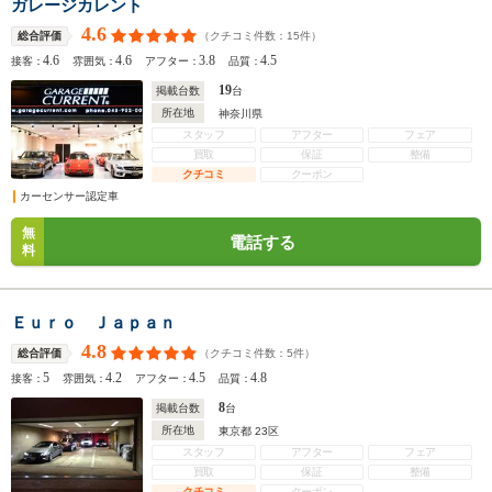
ガレージカレント
4.6
（クチコミ件数：
15
件）
総合評価
4.6
4.6
3.8
4.5
接客：
雰囲気：
アフター：
品質：
19
掲載台数
台
所在地
神奈川県
スタッフ
アフター
フェア
買取
保証
整備
クチコミ
クーポン
カーセンサー認定車
無
電話する
料
Ｅｕｒｏ Ｊａｐａｎ
4.8
（クチコミ件数：
5
件）
総合評価
5
4.2
4.5
4.8
接客：
雰囲気：
アフター：
品質：
8
掲載台数
台
所在地
東京都 23区
スタッフ
アフター
フェア
買取
保証
整備
クチコミ
クーポン