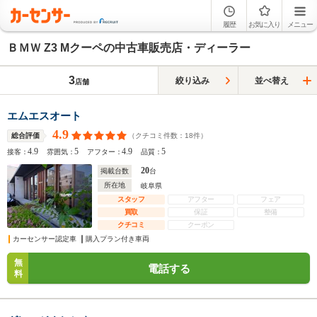
履歴
お気に入り
メニュー
ＢＭＷ Z3 Mクーペの中古車販売店・ディーラー
3
絞り込み
並べ替え
店舗
エムエスオート
4.9
（クチコミ件数：
18
件）
総合評価
4.9
5
4.9
5
接客：
雰囲気：
アフター：
品質：
20
掲載台数
台
所在地
岐阜県
スタッフ
アフター
フェア
買取
保証
整備
クチコミ
クーポン
カーセンサー認定車
購入プラン付き車両
無
電話する
料