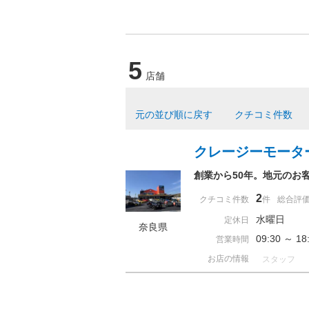
5
店舗
元の並び順に戻す
クチコミ件数
クレージーモータ
創業から50年。地元のお
2
クチコミ件数
件
総合評
水曜日
定休日
奈良県
09:30 ～ 
営業時間
お店の情報
スタッフ