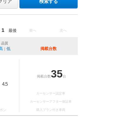
クリア
検索する
1
最後
前へ
次へ
品質
高
低
掲載台数
｜
35
掲載台数
台
4.5
：
カーセンサー認定車
カーセンサーアフター保証車
ポン
購入プラン付き車両