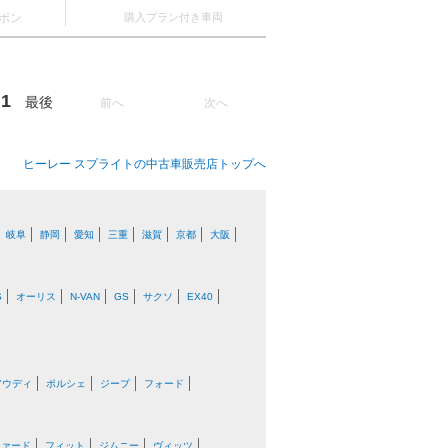
ポン
購入プラン付き車両
1
最後
前へ
次へ
ヒーレー スプライトの中古車販売店トップへ
岐阜
静岡
愛知
三重
滋賀
京都
大阪
S
オーリス
N-VAN
GS
サクソ
EX40
アウディ
ポルシェ
ジープ
フォード
ファード
フィット
ジムニー
ヴィッツ