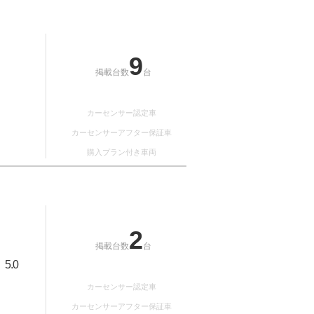
9
掲載台数
台
カーセンサー認定車
カーセンサーアフター保証車
購入プラン付き車両
2
掲載台数
台
5.0
：
カーセンサー認定車
カーセンサーアフター保証車