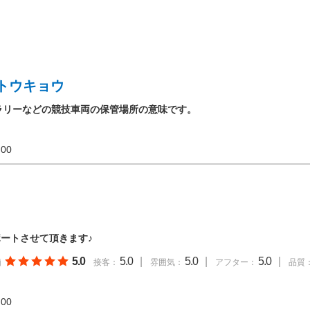
トウキョウ
ラリーなどの競技車両の保管場所の意味です。
19:00
ートさせて頂きます♪
5.0
5.0
|
5.0
|
5.0
|
価
接客：
雰囲気：
アフター：
品質
18:00