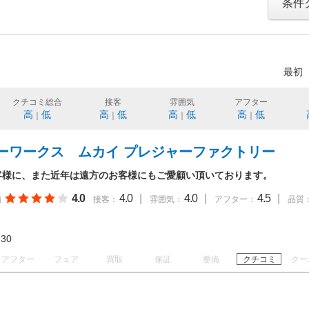
条件
最初
クチコミ総合
接客
雰囲気
アフター
高
低
高
低
高
低
高
低
｜
｜
｜
｜
ーワークス ムカイ プレジャーファクトリー
客様に、また近年は遠方のお客様にもご愛顧い頂いております。
4.0
4.0
|
4.0
|
4.5
|
価
接客：
雰囲気：
アフター：
品質
18:30
アフター
フェア
買取
保証
整備
クチコミ
クー