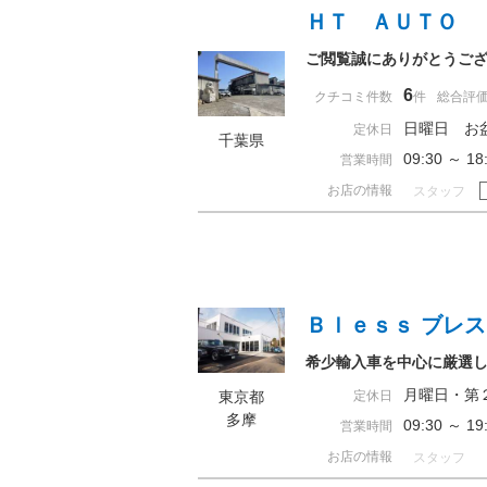
ＨＴ ＡＵＴＯ
ご閲覧誠にありがとうご
6
クチコミ件数
件
総合評
日曜日 お
定休日
千葉県
09:30 ～ 
営業時間
お店の情報
スタッフ
Ｂｌｅｓｓ ブレス
希少輸入車を中心に厳選
月曜日・第
東京都
定休日
多摩
09:30 ～ 
営業時間
お店の情報
スタッフ