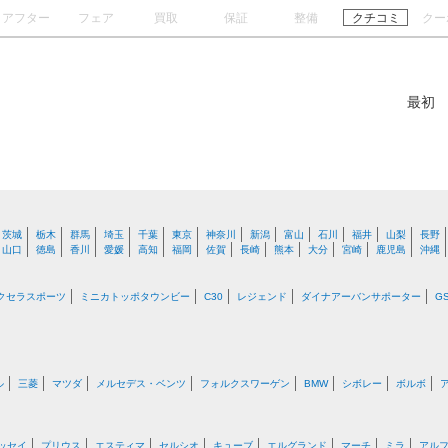
アフター
フェア
買取
保証
整備
クチコミ
クー
最初
茨城
栃木
群馬
埼玉
千葉
東京
神奈川
新潟
富山
石川
福井
山梨
長野
山口
徳島
香川
愛媛
高知
福岡
佐賀
長崎
熊本
大分
宮崎
鹿児島
沖縄
クセラスポーツ
ミニカトッポタウンビー
C30
レジェンド
ダイナアーバンサポーター
G
ル
三菱
マツダ
メルセデス・ベンツ
フォルクスワーゲン
BMW
シボレー
ボルボ
ッセイ
プリウス
エスティマ
セルシオ
キューブ
エルグランド
マーチ
ミラ
アル