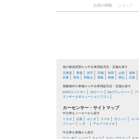
お店の情報
スタッフ
他の都道府県から中古車両販売店・店舗を探す
北海道
青森
岩手
宮城
秋田
山形
福島
兵庫
奈良
和歌山
鳥取
島根
岡山
広島
掲載物件の車種から中古車両販売店・店舗を探す
650Sスパイダー
Z4クーペ
B4グランクーペ
ア
ランサーエボリューションワゴン
カーセンサー・サイトマップ
中古車をメーカーから探す
トヨタ
日産
ホンダ
スズキ
ダイハツ
スバ
プジョー
いすゞ
アルファロメオ
中古車を車種から探す
ワゴンR
ムーヴ
ライフ
ステップワゴン
オデ