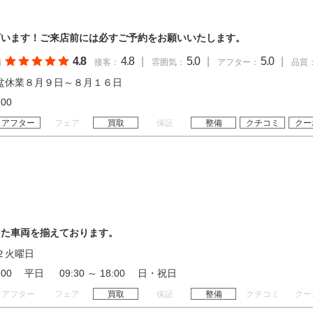
ざいます！ご来店前には必すご予約をお願いいたします。
4.8
4.8
|
5.0
|
5.0
|
価
接客：
雰囲気：
アフター：
品質
盆休業８月９日～８月１６日
18:00
アフター
フェア
買取
保証
整備
クチコミ
クー
した車両を揃えております。
２火曜日
19:00 平日 09:30 ～ 18:00 日・祝日
アフター
フェア
買取
保証
整備
クチコミ
クー