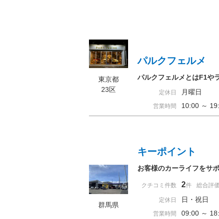
パルクフェルメ 
パルクフェルメとはF1や
東京都
23区
月曜日
定休日
10:00 ～ 
営業時間
キーポイント
お客様のカーライフをサポ
2
クチコミ件数
件
総合評
日・祝日
定休日
群馬県
09:00 ～ 
営業時間