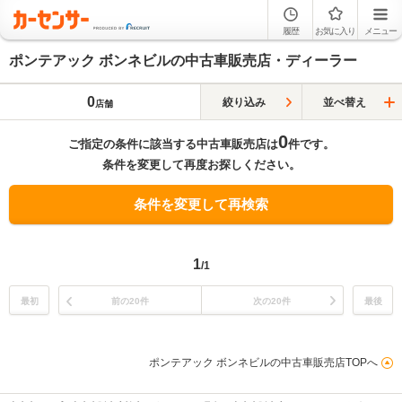
履歴
お気に入り
メニュー
ポンテアック ボンネビルの中古車販売店・ディーラー
0
絞り込み
並べ替え
店舗
0
ご指定の条件に該当する中古車販売店は
件です。
条件を変更して再度お探しください。
条件を変更して再検索
1
/1
最初
前の20件
次の20件
最後
ポンテアック ボンネビルの中古車販売店TOPへ