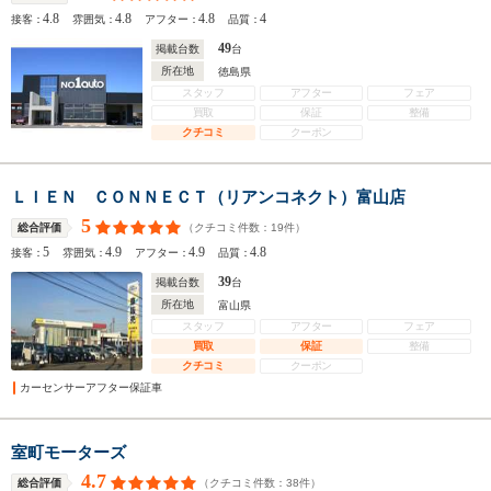
4.8
4.8
4.8
4
接客：
雰囲気：
アフター：
品質：
49
掲載台数
台
所在地
徳島県
スタッフ
アフター
フェア
買取
保証
整備
クチコミ
クーポン
ＬＩＥＮ ＣＯＮＮＥＣＴ（リアンコネクト）富山店
5
（クチコミ件数：
19
件）
総合評価
5
4.9
4.9
4.8
接客：
雰囲気：
アフター：
品質：
39
掲載台数
台
所在地
富山県
スタッフ
アフター
フェア
買取
保証
整備
クチコミ
クーポン
カーセンサーアフター保証車
室町モーターズ
4.7
（クチコミ件数：
38
件）
総合評価