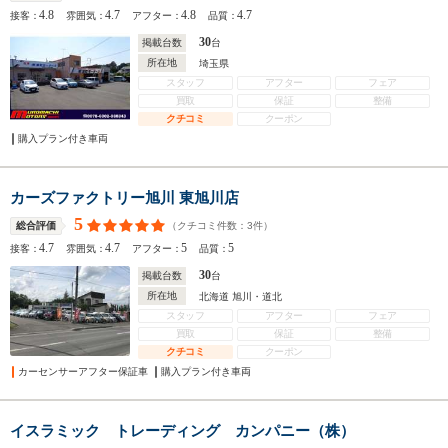
4.8
4.7
4.8
4.7
接客：
雰囲気：
アフター：
品質：
30
掲載台数
台
所在地
埼玉県
スタッフ
アフター
フェア
買取
保証
整備
クチコミ
クーポン
購入プラン付き車両
カーズファクトリー旭川 東旭川店
5
（クチコミ件数：
3
件）
総合評価
4.7
4.7
5
5
接客：
雰囲気：
アフター：
品質：
30
掲載台数
台
所在地
北海道 旭川・道北
スタッフ
アフター
フェア
買取
保証
整備
クチコミ
クーポン
カーセンサーアフター保証車
購入プラン付き車両
イスラミック トレーディング カンパニー（株）