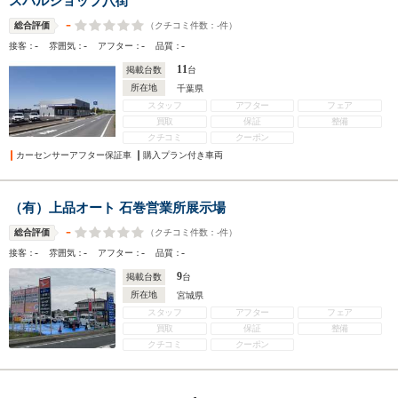
スバルショップ八街
-
（クチコミ件数：
-
件）
総合評価
-
-
-
-
接客：
雰囲気：
アフター：
品質：
11
掲載台数
台
所在地
千葉県
スタッフ
アフター
フェア
買取
保証
整備
クチコミ
クーポン
カーセンサーアフター保証車
購入プラン付き車両
（有）上品オート 石巻営業所展示場
-
（クチコミ件数：
-
件）
総合評価
-
-
-
-
接客：
雰囲気：
アフター：
品質：
9
掲載台数
台
所在地
宮城県
スタッフ
アフター
フェア
買取
保証
整備
クチコミ
クーポン