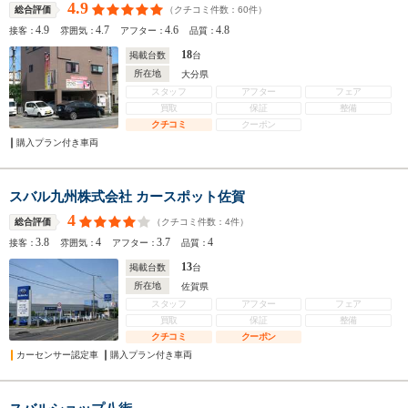
4.9
（クチコミ件数：
60
件）
総合評価
4.9
4.7
4.6
4.8
接客：
雰囲気：
アフター：
品質：
18
掲載台数
台
所在地
大分県
スタッフ
アフター
フェア
買取
保証
整備
クチコミ
クーポン
購入プラン付き車両
スバル九州株式会社 カースポット佐賀
4
（クチコミ件数：
4
件）
総合評価
3.8
4
3.7
4
接客：
雰囲気：
アフター：
品質：
13
掲載台数
台
所在地
佐賀県
スタッフ
アフター
フェア
買取
保証
整備
クチコミ
クーポン
カーセンサー認定車
購入プラン付き車両