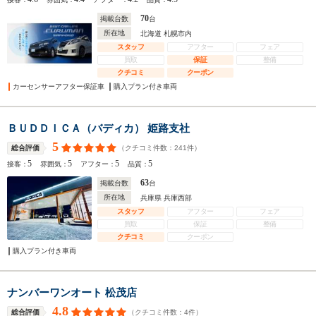
70
掲載台数
台
所在地
北海道 札幌市内
スタッフ
アフター
フェア
買取
保証
整備
クチコミ
クーポン
カーセンサーアフター保証車
購入プラン付き車両
ＢＵＤＤＩＣＡ（バディカ） 姫路支社
5
（クチコミ件数：
241
件）
総合評価
5
5
5
5
接客：
雰囲気：
アフター：
品質：
63
掲載台数
台
所在地
兵庫県 兵庫西部
スタッフ
アフター
フェア
買取
保証
整備
クチコミ
クーポン
購入プラン付き車両
ナンバーワンオート 松茂店
4.8
（クチコミ件数：
4
件）
総合評価