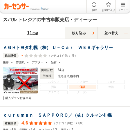
履歴
お気に入り
メニュー
スバル トレジアの中古車販売店・ディーラー
11
絞り込み
並べ替え
店舗
ＡＧＨトヨタ札幌（株） Ｕ－Ｃａｒ ＷＥＢギャラリー
-
（クチコミ件数：
-
件）
総合評価
-
-
-
-
接客：
雰囲気：
アフター：
品質：
84
掲載台数
台
所在地
北海道 札幌市内
スタッフ
アフター
フェア
買取
保証
整備
クチコミ
クーポン
購入プラン付き車両
ｃｕｒｕｍａｎ ＳＡＰＰＯＲＯ／（株）クルマン札幌
4.6
（クチコミ件数：
21
件）
総合評価
4.6
4.4
4.2
4.5
接客：
雰囲気：
アフター：
品質：