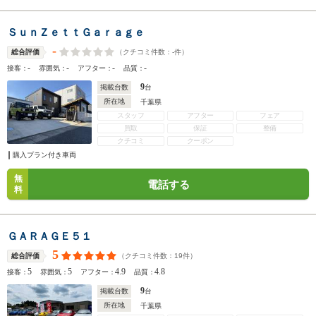
ＳｕｎＺｅｔｔＧａｒａｇｅ
-
（クチコミ件数：
-
件）
総合評価
-
-
-
-
接客：
雰囲気：
アフター：
品質：
9
掲載台数
台
所在地
千葉県
スタッフ
アフター
フェア
買取
保証
整備
クチコミ
クーポン
購入プラン付き車両
無
電話する
料
ＧＡＲＡＧＥ５１
5
（クチコミ件数：
19
件）
総合評価
5
5
4.9
4.8
接客：
雰囲気：
アフター：
品質：
9
掲載台数
台
所在地
千葉県