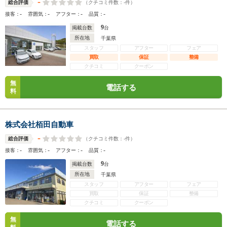
-
（クチコミ件数：
-
件）
総合評価
-
-
-
-
接客：
雰囲気：
アフター：
品質：
9
掲載台数
台
所在地
千葉県
スタッフ
アフター
フェア
買取
保証
整備
クチコミ
クーポン
無
電話する
料
株式会社栢田自動車
-
（クチコミ件数：
-
件）
総合評価
-
-
-
-
接客：
雰囲気：
アフター：
品質：
9
掲載台数
台
所在地
千葉県
スタッフ
アフター
フェア
買取
保証
整備
クチコミ
クーポン
無
電話する