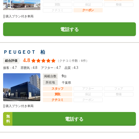
買取
保証
整備
クチコミ
クーポン
購入プラン付き車両
電話する
ＰＥＵＧＥＯＴ 柏
4.8
（クチコミ件数：
6
件）
総合評価
4.7
4.8
4.7
4.3
接客：
雰囲気：
アフター：
品質：
9
掲載台数
台
所在地
千葉県
スタッフ
アフター
フェア
買取
保証
整備
クチコミ
クーポン
購入プラン付き車両
無
電話する
料