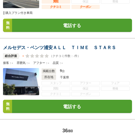
買取
保証
整備
クチコミ
クーポン
購入プラン付き車両
無
電話する
料
メルセデス・ベンツ浦安ＡＬＬ ＴＩＭＥ ＳＴＡＲＳ
-
（クチコミ件数：
-
件）
総合評価
-
-
-
-
接客：
雰囲気：
アフター：
品質：
9
掲載台数
台
所在地
千葉県
スタッフ
アフター
フェア
買取
保証
整備
クチコミ
クーポン
無
電話する
料
36
/80