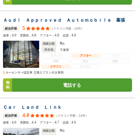
料
Ａｕｄｉ Ａｐｐｒｏｖｅｄ Ａｕｔｏｍｏｂｉｌｅ 幕張
5
（クチコミ件数：
23
件）
総合評価
4.9
4.8
4.8
4.9
接客：
雰囲気：
アフター：
品質：
9
掲載台数
台
所在地
千葉県
スタッフ
アフター
フェア
買取
保証
整備
クチコミ
クーポン
カーセンサー認定車
購入プラン付き車両
無
電話する
料
Ｃａｒ Ｌａｎｄ Ｌｉｎｋ
4.8
（クチコミ件数：
14
件）
総合評価
4.6
4.4
4.7
4.6
接客：
雰囲気：
アフター：
品質：
9
掲載台数
台