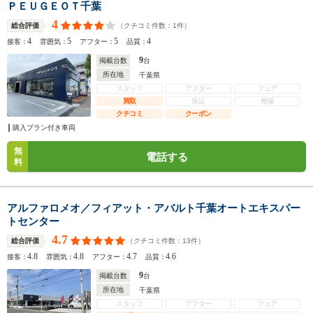
ＰＥＵＧＥＯＴ千葉
4
（クチコミ件数：
1
件）
総合評価
4
5
5
4
接客：
雰囲気：
アフター：
品質：
9
掲載台数
台
所在地
千葉県
スタッフ
アフター
フェア
買取
保証
整備
クチコミ
クーポン
購入プラン付き車両
無
電話する
料
アルファロメオ／フィアット・アバルト千葉オートエキスパー
トセンター
4.7
（クチコミ件数：
13
件）
総合評価
4.8
4.8
4.7
4.6
接客：
雰囲気：
アフター：
品質：
9
掲載台数
台
所在地
千葉県
スタッフ
アフター
フェア