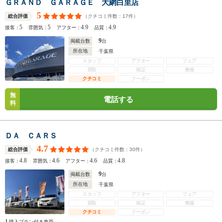
ＧＲＡＮＤ ＧＡＲＡＧＥ 大網白里店
5
（クチコミ件数：
17
件）
総合評価
5
5
4.9
4.9
接客：
雰囲気：
アフター：
品質：
9
掲載台数
台
所在地
千葉県
スタッフ
アフター
フェア
買取
保証
整備
クチコミ
クーポン
無
電話する
料
ＤＡ ＣＡＲＳ
4.7
（クチコミ件数：
30
件）
総合評価
4.8
4.6
4.6
4.8
接客：
雰囲気：
アフター：
品質：
9
掲載台数
台
所在地
千葉県
スタッフ
アフター
フェア
買取
保証
整備
クチコミ
クーポン
購入プラン付き車両