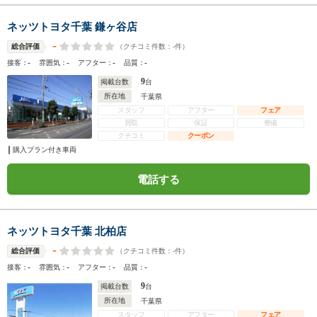
ネッツトヨタ千葉 鎌ヶ谷店
-
（クチコミ件数：
-
件）
総合評価
-
-
-
-
接客：
雰囲気：
アフター：
品質：
9
掲載台数
台
所在地
千葉県
スタッフ
アフター
フェア
買取
保証
整備
クチコミ
クーポン
購入プラン付き車両
電話する
ネッツトヨタ千葉 北柏店
-
（クチコミ件数：
-
件）
総合評価
-
-
-
-
接客：
雰囲気：
アフター：
品質：
9
掲載台数
台
所在地
千葉県
スタッフ
アフター
フェア