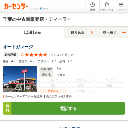
履歴
お気に入り
メニュー
千葉の中古車販売店・ディーラー
1,581
絞り込み
並べ替え
店舗
オートガレージ
5
（クチコミ件数：
3
件）
総合評価
4.7
4.7
4.7
4.7
接客：
雰囲気：
アフター：
品質：
9
掲載台数
台
所在地
千葉県
スタッフ
アフター
フェア
買取
保証
整備
クチコミ
クーポン
カーセンサーアフター保証車
購入プラン付き車両
無
電話する
料