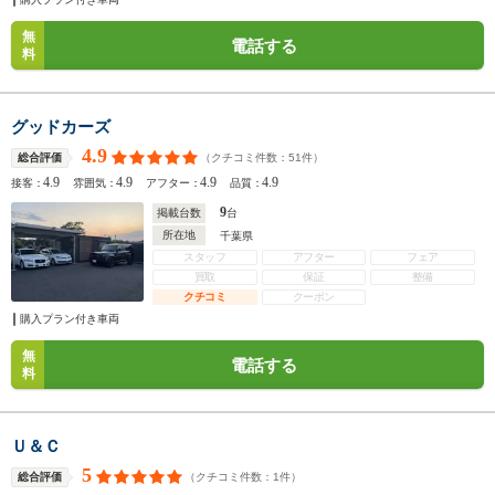
無
電話する
料
グッドカーズ
4.9
（クチコミ件数：
51
件）
総合評価
4.9
4.9
4.9
4.9
接客：
雰囲気：
アフター：
品質：
9
掲載台数
台
所在地
千葉県
スタッフ
アフター
フェア
買取
保証
整備
クチコミ
クーポン
購入プラン付き車両
無
電話する
料
Ｕ＆Ｃ
5
（クチコミ件数：
1
件）
総合評価