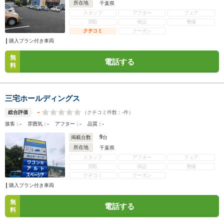
所在地
千葉県
スタッフ
アフター
フェア
買取
保証
整備
クチコミ
クーポン
購入プラン付き車両
無
電話する
料
三宅ホールディングス
-
（クチコミ件数：
-
件）
総合評価
-
-
-
-
接客：
雰囲気：
アフター：
品質：
9
掲載台数
台
所在地
千葉県
スタッフ
アフター
フェア
買取
保証
整備
クチコミ
クーポン
購入プラン付き車両
無
電話する
料