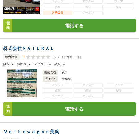
スタッフ
アフター
フェア
買取
保証
整備
クチコミ
クーポン
無
電話する
料
株式会社ＮＡＴＵＲＡＬ
-
（クチコミ件数：
-
件）
総合評価
-
-
-
-
接客：
雰囲気：
アフター：
品質：
9
掲載台数
台
所在地
千葉県
スタッフ
アフター
フェア
買取
保証
整備
クチコミ
クーポン
無
電話する
料
Ｖｏｌｋｓｗａｇｅｎ美浜