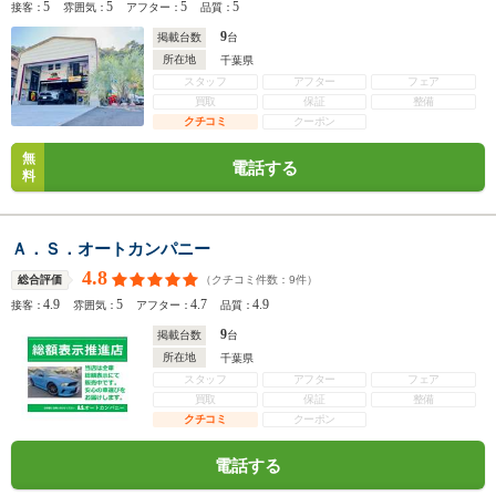
5
5
5
5
接客：
雰囲気：
アフター：
品質：
9
掲載台数
台
所在地
千葉県
スタッフ
アフター
フェア
買取
保証
整備
クチコミ
クーポン
無
電話する
料
Ａ．Ｓ．オートカンパニー
4.8
（クチコミ件数：
9
件）
総合評価
4.9
5
4.7
4.9
接客：
雰囲気：
アフター：
品質：
9
掲載台数
台
所在地
千葉県
スタッフ
アフター
フェア
買取
保証
整備
クチコミ
クーポン
電話する