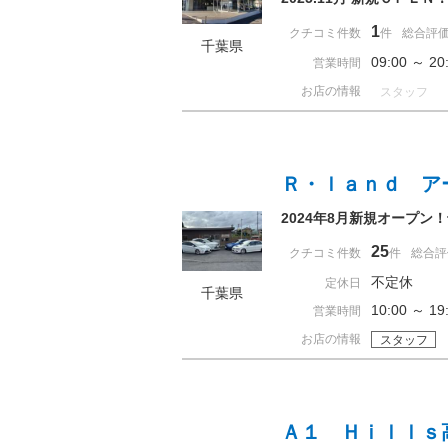
1
クチコミ件数
件
総合評
千葉県
09:00 ～ 
営業時間
お店の情報
スタッフ
Ｒ・ｌａｎｄ ア
2024年8月新規オープン
25
クチコミ件数
件
総合評
不定休
定休日
千葉県
10:00 ～
営業時間
お店の情報
スタッフ
Ａ１ Ｈｉｌｌｓ