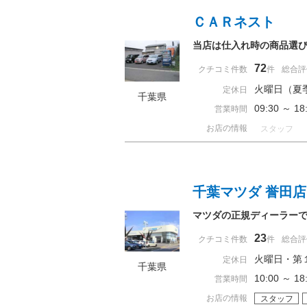
ＣＡＲネスト
当店は仕入れ時の商品選
72
クチコミ件数
件
総合評
火曜日（夏
定休日
千葉県
09:30 ～ 
営業時間
お店の情報
スタッフ
千葉マツダ 誉田店
マツダの正規ディーラー
23
クチコミ件数
件
総合評
火曜日・第
定休日
千葉県
10:00 ～ 
営業時間
お店の情報
スタッフ