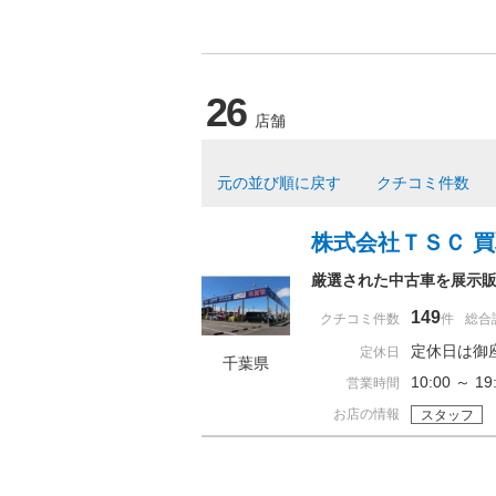
26
店舗
元の並び順に戻す
クチコミ件数
株式会社ＴＳＣ 
厳選された中古車を展示
149
クチコミ件数
件
総合
定休日は御
定休日
千葉県
10:00 ～ 
営業時間
お店の情報
スタッフ