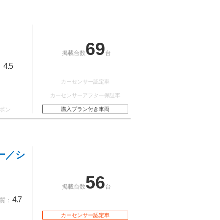
69
掲載台数
台
4.5
：
カーセンサー認定車
カーセンサーアフター保証車
ポン
購入プラン付き車両
ー／シ
56
掲載台数
台
4.7
質：
カーセンサー認定車