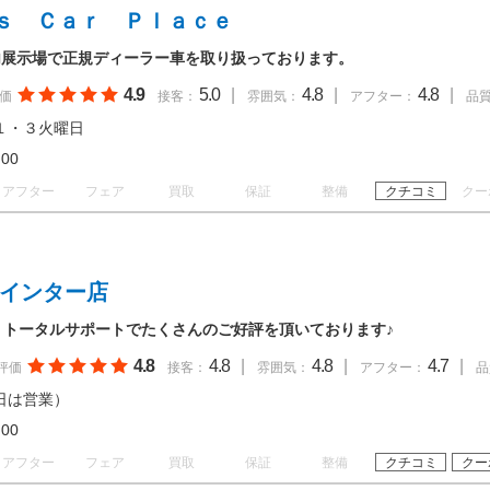
ｓ Ｃａｒ Ｐｌａｃｅ
内展示場で正規ディーラー車を取り扱っております。
4.9
5.0
|
4.8
|
4.8
|
価
接客：
雰囲気：
アフター：
品
１・３火曜日
19:00
アフター
フェア
買取
保証
整備
クチコミ
クー
宮インター店
！トータルサポートでたくさんのご好評を頂いております♪
4.8
4.8
|
4.8
|
4.7
|
評価
接客：
雰囲気：
アフター：
品
日は営業）
19:00
アフター
フェア
買取
保証
整備
クチコミ
クー