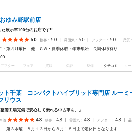
 おゆみ野駅前店
した展示車100台のお店です!!
5.0
5.0
|
5.0
|
5.0
|
価
接客：
雰囲気：
アフター：
品質
二・第四月曜日 他 ＧＷ・夏季休暇・年末年始 長期休暇有り
18:00
アフター
フェア
買取
保証
整備
クチコミ
クー
ット千葉 コンパクトハイブリッド専門店 ルーミ
プリウス
社整備工場完備で安心して乗れる中古車を。」
4.8
4.8
|
4.8
|
4.8
|
評価
接客：
雰囲気：
アフター：
品
１、第３水曜 ８月１３日から８月１８日まで定休日となります