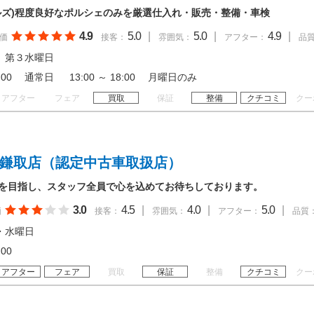
ワンヒルズ)程度良好なポルシェのみを厳選仕入れ・販売・整備・車検
4.9
5.0
|
5.0
|
4.9
|
価
接客：
雰囲気：
アフター：
品
 第３水曜日
 19:00 通常日 13:00 ～ 18:00 月曜日のみ
アフター
フェア
買取
保証
整備
クチコミ
クー
 鎌取店（認定中古車取扱店）
arsを目指し、スタッフ全員で心を込めてお待ちしております。
3.0
4.5
|
4.0
|
5.0
|
価
接客：
雰囲気：
アフター：
品質
・水曜日
18:00
アフター
フェア
買取
保証
整備
クチコミ
クー