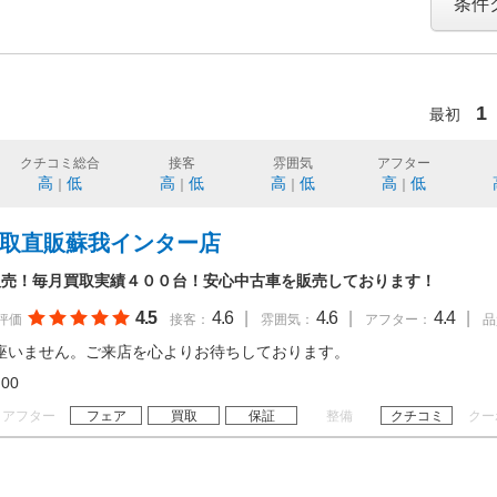
条件
1
最初
クチコミ総合
接客
雰囲気
アフター
高
低
高
低
高
低
高
低
｜
｜
｜
｜
買取直販蘇我インター店
販売！毎月買取実績４００台！安心中古車を販売しております！
4.5
4.6
|
4.6
|
4.4
|
評価
接客：
雰囲気：
アフター：
品
座いません。ご来店を心よりお待ちしております。
19:00
アフター
フェア
買取
保証
整備
クチコミ
クー