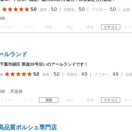
5.0
5.0
|
5.0
|
5.0
|
価
接客：
雰囲気：
アフター：
品質
20:00
アフター
フェア
買取
保証
整備
クチコミ
クー
ールランド
！千葉市緑区 県道20号沿いのアールランドです！
5.0
5.0
|
4.9
|
4.9
|
価
接客：
雰囲気：
アフター：
品
 19:00 不定休
アフター
フェア
買取
保証
整備
クチコミ
クー
高品質ポルシェ専門店