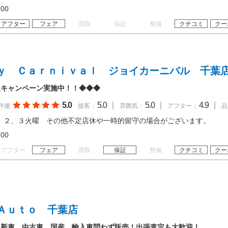
19:00
アフター
フェア
買取
保証
整備
クチコミ
クー
ｙ Ｃａｒｎｉｖａｌ ジョイカーニバル 千葉
援キャンペーン実施中！！◆◆◆
5.0
5.0
|
5.0
|
4.9
|
評価
接客：
雰囲気：
アフター：
品
、２、３火曜 その他不定店休や一時的留守の場合がございます。
19:00
アフター
フェア
買取
保証
整備
クチコミ
クー
Ａｕｔｏ 千葉店
ＥＮ！新車、中古車、国産、輸入車問わず販売！出張査定も大歓迎！