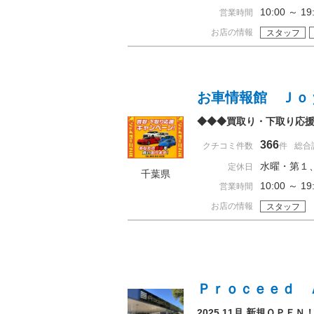
10:00 ～ 
営業時間
お店の情報
スタッフ
お車情報館 Ｊｏ
◆◆◆買取り・下取り応
366
クチコミ件数
件
総合
水曜・第１
定休日
千葉県
10:00 ～ 
営業時間
お店の情報
スタッフ
Ｐｒｏｃｅｅｄ 
2025.11月 新規ＯＰ