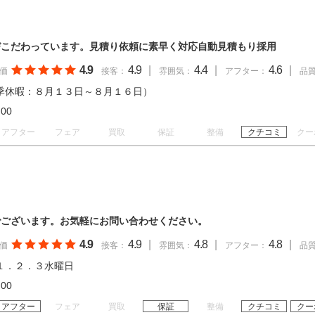
びこだわっています。見積り依頼に素早く対応自動見積もり採用
4.9
4.9
|
4.4
|
4.6
|
価
接客：
雰囲気：
アフター：
品
季休暇：８月１３日～８月１６日）
18:00
アフター
フェア
買取
保証
整備
クチコミ
クー
でございます。お気軽にお問い合わせください。
4.9
4.9
|
4.8
|
4.8
|
価
接客：
雰囲気：
アフター：
品
１．２．３水曜日
18:00
アフター
フェア
買取
保証
整備
クチコミ
クー