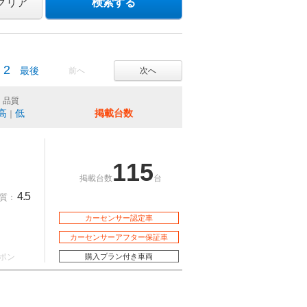
クリア
検索する
2
最後
前へ
次へ
品質
高
低
掲載台数
｜
115
掲載台数
台
4.5
質：
カーセンサー認定車
カーセンサーアフター保証車
ポン
購入プラン付き車両