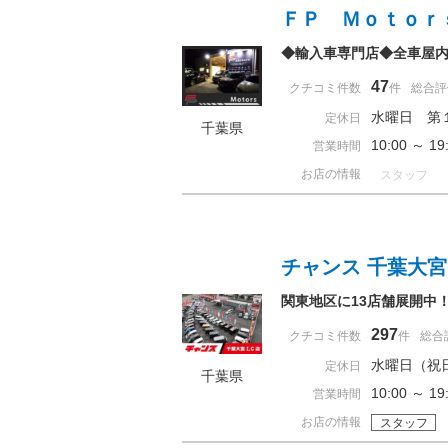
ＦＰ Ｍｏｔｏｒ
◆輸入車専門店◆全車屋
47
クチコミ件数
件
総合評
水曜日 第
定休日
千葉県
10:00 ～ 
営業時間
お店の情報
スタッフ
チャンス 千葉大
関東地区に13店舗展開中
297
クチコミ件数
件
総合
水曜日（祝
定休日
千葉県
10:00 ～ 
営業時間
お店の情報
スタッフ