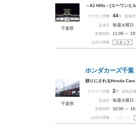
－A1 Hills－(エー
44
クチコミ件数
件
総合評
毎週火曜日
定休日
千葉県
11:00 ～
営業時間
お店の情報
スタッフ
ホンダカーズ千葉
頼りにされるHonda C
2
クチコミ件数
件
総合評
毎週火曜日
定休日
千葉県
10:00 ～ 
営業時間
お店の情報
スタッフ