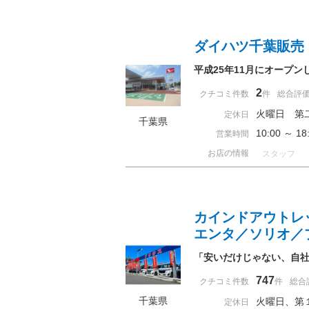
ダイハツ千葉販売
平成25年11月にオープン
2
クチコミ件数
件
総合評
火曜日 第
定休日
千葉県
10:00 ～ 
営業時間
お店の情報
スタッフ
カインドアウトレ
エンタ／ソリオ／
「安いだけじゃない、自
747
クチコミ件数
件
総合
千葉県
火曜日、第
定休日