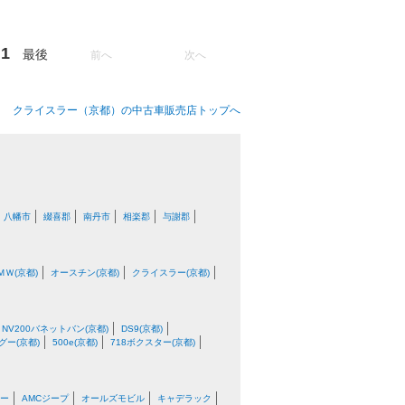
1
最後
前へ
次へ
クライスラー（京都）の中古車販売店トップへ
八幡市
綴喜郡
南丹市
相楽郡
与謝郡
ＭＷ(京都)
オースチン(京都)
クライスラー(京都)
NV200バネットバン(京都)
DS9(京都)
グー(京都)
500e(京都)
718ボクスター(京都)
ー
AMCジープ
オールズモビル
キャデラック