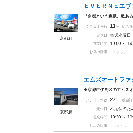
ＥＶＥＲＮＥエヴ
『京都という選択』数あ
11
クチコミ件数
件
総合評
毎週水曜日
定休日
京都府
10:00 ～ 
営業時間
お店の情報
スタッフ
エムズオートファ
★京都市伏見区のエムズ
27
クチコミ件数
件
総合評
不定休のた
定休日
京都府
10:30 ～ 
営業時間
お店の情報
スタッフ