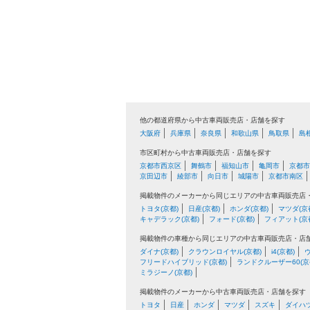
他の都道府県から中古車両販売店・店舗を探す
大阪府
兵庫県
奈良県
和歌山県
鳥取県
島
市区町村から中古車両販売店・店舗を探す
京都市西京区
舞鶴市
福知山市
亀岡市
京都市
京田辺市
綾部市
向日市
城陽市
京都市南区
掲載物件のメーカーから同じエリアの中古車両販売店
トヨタ(京都)
日産(京都)
ホンダ(京都)
マツダ(京
キャデラック(京都)
フォード(京都)
フィアット(京
掲載物件の車種から同じエリアの中古車両販売店・店
ダイナ(京都)
クラウンロイヤル(京都)
i4(京都)
フリードハイブリッド(京都)
ランドクルーザー60(京
ミラジーノ(京都)
掲載物件のメーカーから中古車両販売店・店舗を探す
トヨタ
日産
ホンダ
マツダ
スズキ
ダイハ