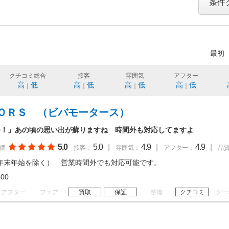
条件
最初
クチコミ総合
接客
雰囲気
アフター
高
低
高
低
高
低
高
低
｜
｜
｜
｜
ＯＲＳ （ビバモータース）
つ！」あの頃の思い出が蘇りますね 時間外も対応してますよ
5.0
5.0
|
4.9
|
4.9
|
価
接客：
雰囲気：
アフター：
品
年末年始を除く） 営業時間外でも対応可能です。
19:00
アフター
フェア
買取
保証
整備
クチコミ
クー