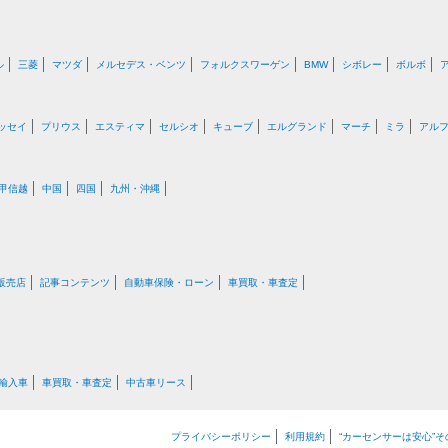
ル
三菱
マツダ
メルセデス・ベンツ
フォルクスワーゲン
BMW
シボレー
ボルボ
ッセイ
プリウス
エスティマ
セルシオ
キューブ
エルグランド
マーチ
ミラ
アル
甲信越
中国
四国
九州・沖縄
販売店
記事コンテンツ
自動車保険・ローン
車買取・車査定
輸入車
車買取・車査定
中古車リース
プライバシーポリシー
利用規約
“カーセンサーは安心”そ