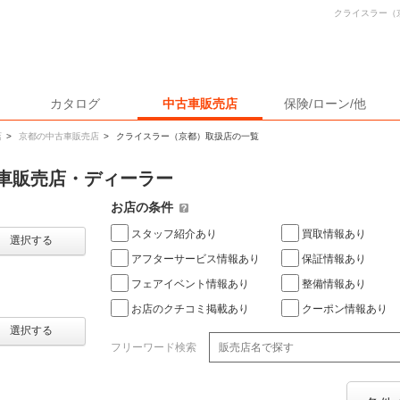
クライスラー（
カタログ
中古車販売店
保険/ローン/他
店
>
京都の中古車販売店
>
クライスラー（京都）取扱店の一覧
車販売店・ディーラー
お店の条件
スタッフ紹介あり
買取情報あり
選択する
アフターサービス情報あり
保証情報あり
フェアイベント情報あり
整備情報あり
お店のクチコミ掲載あり
クーポン情報あり
選択する
フリーワード検索