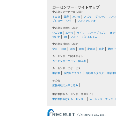
カーセンサー・サイトマップ
中古車をメーカーから探す
トヨタ
日産
ホンダ
スズキ
ダイハツ
スバ
プジョー
いすゞ
アルファロメオ
中古車を車種から探す
ワゴンR
ムーヴ
ライフ
ステップワゴン
オデ
セレナ
bB
アルト
パジェロミニ
中古車を地域から探す
全国
関東
関西
東海
北海道
東北
北陸・
カーセンサーの関連サイト
カーセンサーエッジ・輸入車
カーセンサーのサービス
中古車
販売店クチコミ
自動車カタログ
中古車
その他
広告掲載のお申し込み
中古車情報カーセンサー関連サイト
中古車情報ならカーセンサー
カーセンサーエッジ・