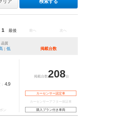
クリア
検索する
1
最後
前へ
次へ
品質
高
低
掲載台数
｜
208
掲載台数
台
4.9
質：
カーセンサー認定車
カーセンサーアフター保証車
ポン
購入プラン付き車両