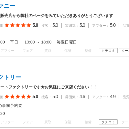
ァニー
る販売店から弊社のページをみていただきありがとうございます
5.0
5.0
|
5.0
|
5.0
|
価
接客：
雰囲気：
アフター：
品
19:00 平日 10:00 ～ 18:00 毎週日曜日
アフター
フェア
買取
保証
整備
クチコミ
クー
クトリー
オートファクトリーです★お気軽にご来店ください！！
5.0
5.0
|
4.6
|
4.9
|
価
接客：
雰囲気：
アフター：
品
め事前予約要
19:30
アフター
フェア
買取
保証
整備
クチコミ
クー