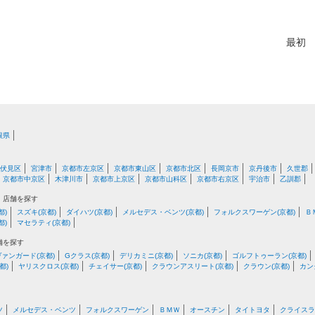
最初
根県
伏見区
宮津市
京都市左京区
京都市東山区
京都市北区
長岡京市
京丹後市
久世郡
京都市中京区
木津川市
京都市上京区
京都市山科区
京都市右京区
宇治市
乙訓郡
・店舗を探す
都)
スズキ(京都)
ダイハツ(京都)
メルセデス・ベンツ(京都)
フォルクスワーゲン(京都)
Ｂ
都)
マセラティ(京都)
舗を探す
ヴァンガード(京都)
Gクラス(京都)
デリカミニ(京都)
ソニカ(京都)
ゴルフトゥーラン(京都)
都)
ヤリスクロス(京都)
チェイサー(京都)
クラウンアスリート(京都)
クラウン(京都)
カン
ツ
メルセデス・ベンツ
フォルクスワーゲン
ＢＭＷ
オースチン
タイトヨタ
クライスラ