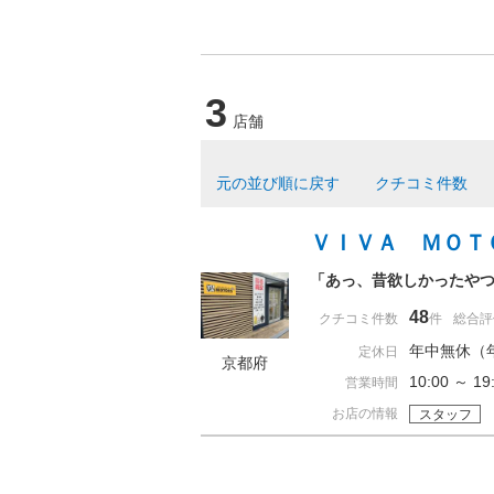
3
店舗
元の並び順に戻す
クチコミ件数
ＶＩＶＡ ＭＯＴ
「あっ、昔欲しかったや
48
クチコミ件数
件
総合評
年中無休（
定休日
京都府
10:00 ～ 
営業時間
お店の情報
スタッフ