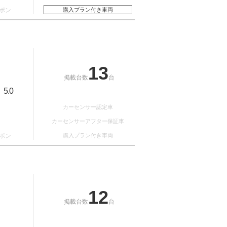
ポン
購入プラン付き車両
13
掲載台数
台
5.0
：
カーセンサー認定車
カーセンサーアフター保証車
ポン
購入プラン付き車両
12
掲載台数
台