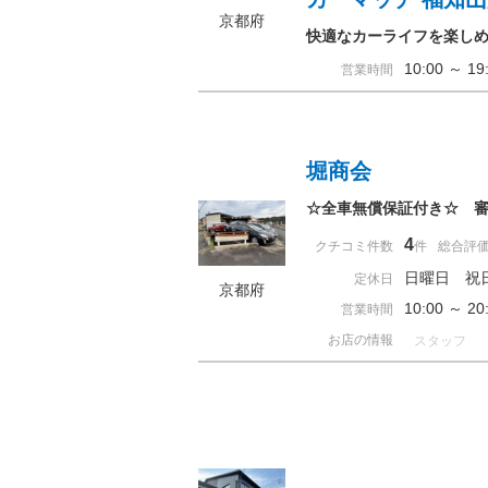
京都府
快適なカーライフを楽し
10:00 ～ 
営業時間
堀商会
☆全車無償保証付き☆ 審
4
クチコミ件数
件
総合評
日曜日 祝
定休日
京都府
10:00 ～ 
営業時間
お店の情報
スタッフ