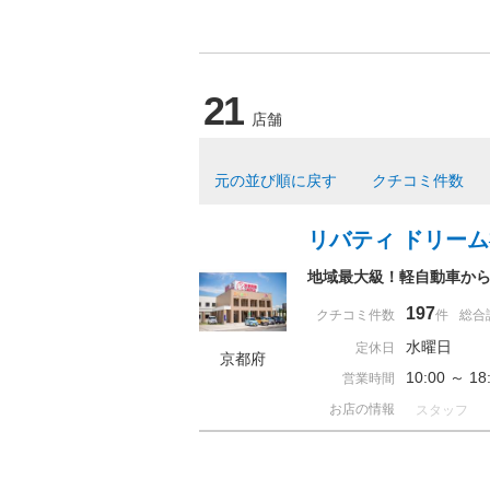
21
店舗
元の並び順に戻す
クチコミ件数
リバティ ドリー
地域最大級！軽自動車から
197
クチコミ件数
件
総合
水曜日
定休日
京都府
10:00 ～ 
営業時間
お店の情報
スタッフ