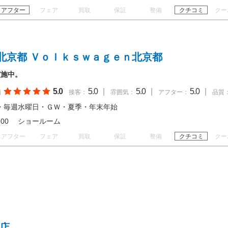
アフター
フェア
買取
保証
整備
クチコミ
クー
北京都 Ｖｏｌｋｓｗａｇｅｎ北京都
実施中。
5.0
5.0
|
5.0
|
5.0
|
価
接客：
雰囲気：
アフター：
品質
・毎週水曜日・ＧＷ・夏季・年末年始
 18:00 ショールーム
アフター
フェア
買取
保証
整備
クチコミ
クー
山店