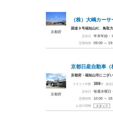
（株）大嶋カーサ
国道９号福知山IC、鳥取
京都府
年末年始・
定休日
09:00 ～ 
営業時間
京都日産自動車（
京都府・福知山市にござ
369
クチコミ件数
件
総合
毎週水曜日
定休日
京都府
10:00 ～ 
営業時間
お店の情報
スタッフ