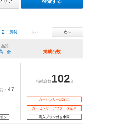
クリア
検索する
2
最後
前へ
次へ
品質
高
低
掲載台数
｜
102
掲載台数
台
4.7
質：
カーセンサー認定車
カーセンサーアフター保証車
ポン
購入プラン付き車両