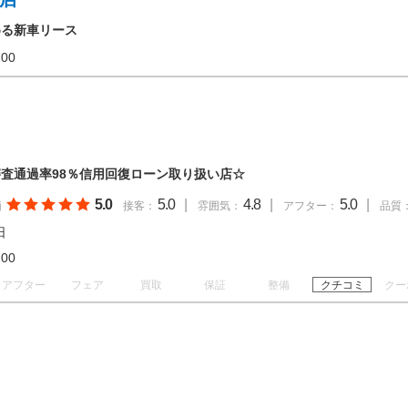
める新車リース
19:00
査通過率98％信用回復ローン取り扱い店☆
5.0
5.0
|
4.8
|
5.0
|
価
接客：
雰囲気：
アフター：
品質
日
20:00
アフター
フェア
買取
保証
整備
クチコミ
クー