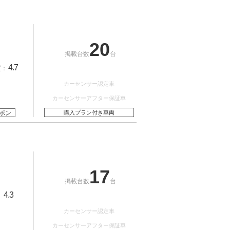
20
掲載台数
台
4.7
質：
カーセンサー認定車
カーセンサーアフター保証車
ポン
購入プラン付き車両
17
掲載台数
台
4.3
：
カーセンサー認定車
カーセンサーアフター保証車