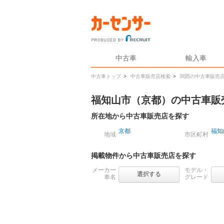
中古車
輸入車
中古車トップ
>
中古車販売店検索
>
関西の中古車販売
福知山市（京都）の中古車販
所在地から中古車販売店を探す
京都
福知
地域
市区町村
掲載物件から中古車販売店を探す
メーカー
モデル・
選択する
車名
グレード