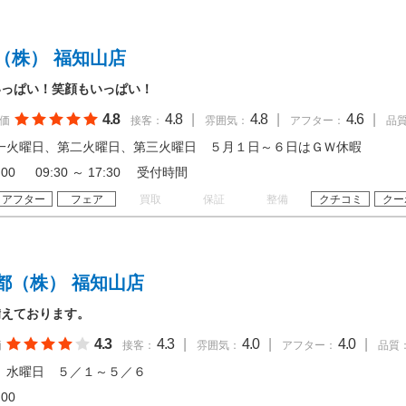
（株） 福知山店
いっぱい！笑顔もいっぱい！
4.8
4.8
|
4.8
|
4.6
|
価
接客：
雰囲気：
アフター：
品
一火曜日、第二火曜日、第三火曜日 ５月１日～６日はＧＷ休暇
18:00 09:30 ～ 17:30 受付時間
アフター
フェア
買取
保証
整備
クチコミ
クー
都（株） 福知山店
備えております。
4.3
4.3
|
4.0
|
4.0
|
価
接客：
雰囲気：
アフター：
品質
 水曜日 ５／１～５／６
18:00