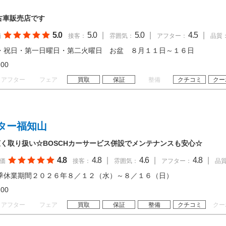
古車販売店です
5.0
5.0
|
5.0
|
4.5
|
価
接客：
雰囲気：
アフター：
品質
・祝日・第一日曜日・第二火曜日 お盆 ８月１１日～１６日
18:00
アフター
フェア
買取
保証
整備
クチコミ
クー
ター福知山
く取り扱い☆BOSCHカーサービス併設でメンテナンスも安心☆
4.8
4.8
|
4.6
|
4.8
|
価
接客：
雰囲気：
アフター：
品
季休業期間２０２６年８／１２（水）～８／１６（日）
18:00
アフター
フェア
買取
保証
整備
クチコミ
クー