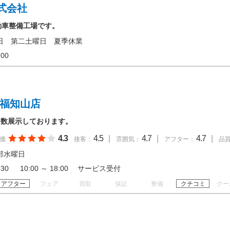
式会社
動車整備工場です。
日 第二土曜日 夏季休業
18:00
 福知山店
多数展示しております。
4.3
4.5
|
4.7
|
4.7
|
価
接客：
雰囲気：
アフター：
品
部水曜日
18:30 10:00 ～ 18:00 サービス受付
アフター
フェア
買取
保証
整備
クチコミ
クー