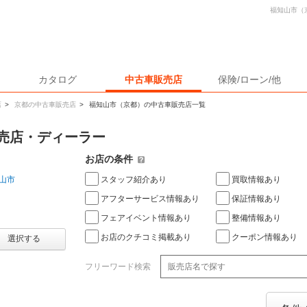
福知山市（
カタログ
中古車販売店
保険/ローン/他
店
>
京都の中古車販売店
>
福知山市（京都）の中古車販売店一覧
売店・ディーラー
お店の条件
スタッフ紹介あり
買取情報あり
山市
アフターサービス情報あり
保証情報あり
フェアイベント情報あり
整備情報あり
お店のクチコミ掲載あり
クーポン情報あり
選択する
フリーワード検索