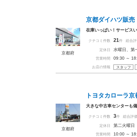
京都ダイハツ販売
在庫いっぱい！サービス
21
クチコミ件数
件
総合評
水曜日、第
定休日
京都府
09:30 ～ 
営業時間
お店の情報
スタッフ
トヨタカローラ京
大きな中古車センターも
3
クチコミ件数
件
総合評
第二火曜日
定休日
京都府
10:00 ～ 
営業時間