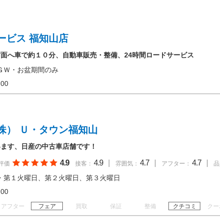
ービス 福知山店
方面へ車で約１０分、自動車販売・整備、24時間ロードサービス
ＧＷ・お盆期間のみ
19:00
株） Ｕ・タウン福知山
います、日産の中古車店舗です！
4.9
4.9
|
4.7
|
4.7
|
評価
接客：
雰囲気：
アフター：
品
・第１火曜日、第２火曜日、第３火曜日
18:00
アフター
フェア
買取
保証
整備
クチコミ
クー