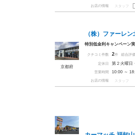
お店の情報
スタッフ
（株）ファーレン
特別低金利キャンペーン
2
クチコミ件数
件
総合評
第２火曜日
定休日
京都府
10:00 ～
営業時間
お店の情報
スタッフ
カーマッチ 福知