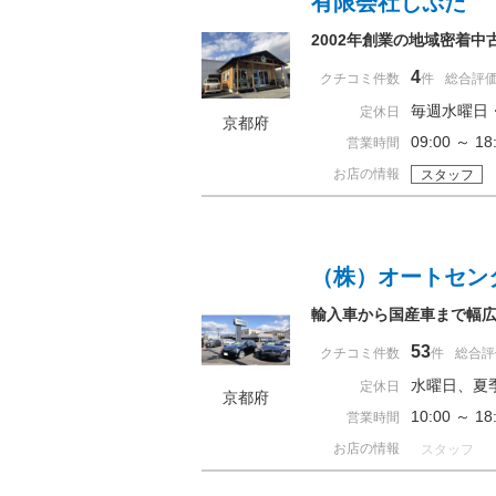
有限会社じぷた
2002年創業の地域密着中
4
クチコミ件数
件
総合評
毎週水曜日
定休日
京都府
09:00 ～ 
営業時間
お店の情報
スタッフ
（株）オートセン
輸入車から国産車まで幅広
53
クチコミ件数
件
総合評
水曜日、夏
定休日
京都府
10:00 ～ 
営業時間
お店の情報
スタッフ