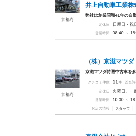
井上自動車工業株
弊社は創業昭和41年の自
京都府
日曜日・祝
定休日
08:40 ～ 
営業時間
（株）京滋マツダ
京滋マツダ特選中古車を
11
クチコミ件数
件
総合評
火曜日、一
定休日
京都府
10:00 ～ 
営業時間
お店の情報
スタッフ