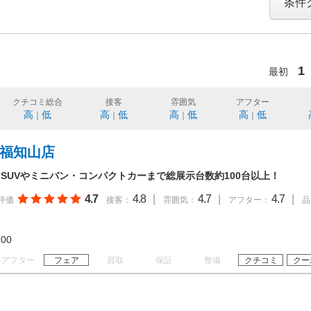
条件
1
最初
クチコミ総合
接客
雰囲気
アフター
高
低
高
低
高
低
高
低
｜
｜
｜
｜
ム福知山店
SUVやミニバン・コンパクトカーまで総展示台数約100台以上！
4.7
4.8
|
4.7
|
4.7
|
評価
接客：
雰囲気：
アフター：
品
18:00
アフター
フェア
買取
保証
整備
クチコミ
クー