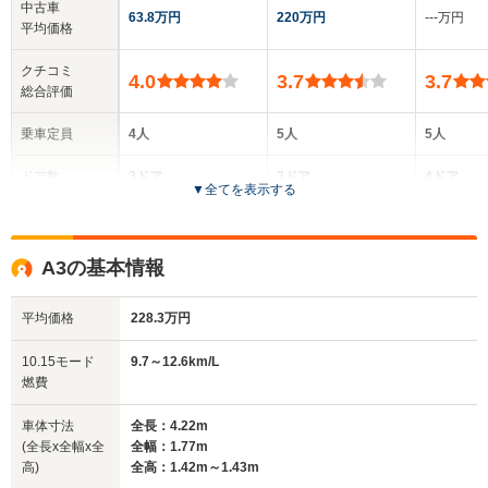
中古車
63.8万円
220万円
‐‐‐万円
平均価格
クチコミ
4.0
3.7
3.7
総合評価
乗車定員
4人
5人
5人
ドア数
3ドア
3ドア
4ドア
▼
全てを表示する
全高
全高
全高
1.43m～1.44m
1.4m
1.37m
A3の基本情報
平均価格
228.3万円
全幅
全幅
全
サイズ
1.74m
1.77m
1
全長
全長
10.15モード
9.7～12.6km/L
(全長x全幅x全高)
3.97m～3.99m
4.15m
4
燃費
車体寸法
全長：4.22m
(全長x全幅x全
全幅：1.77m
ホイールベース
ホイールベース
ホイー
高)
全高：1.42m～1.43m
-m
-m