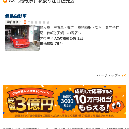
A3（島根県）を扱う注目販売店
飯島自動車
0
総合評価
点
輸入車・中古車・販売・車輌買取・なら 業界半世
紀 信頼と実績 の当店へ！
1
アウディ A3の
掲載台数
台
76
総掲載数
台
ページトップへ