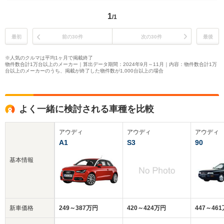
1
/1
最初
前の30件
次の30件
最後
※人気のクルマは平均1ヶ月で掲載終了
物件数合計1万台以上のメーカー｜算出データ期間：2024年9月～11月｜内容：物件数合計1万
台以上のメーカーのうち、掲載が終了した物件数が1,000台以上の場合
よく一緒に検討される車種を比較
アウディ
アウディ
アウディ
A1
S3
90
基本情報
新車価格
249～387万円
420～424万円
447～46