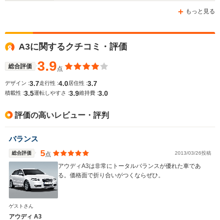
もっと見る
WLTCモード
A3に関するクチコミ・評価
-
-
-
燃費
3.9
総合評価
点
3.7
4.0
3.7
デザイン :
走行性 :
居住性 :
3.5
3.9
3.0
排気量
999～1394cc
1780cc
2309cc
積載性 :
運転しやすさ :
維持費 :
駆動方式
FF
4WD
FF
評価の高いレビュー・評判
バランス
5
総合評価
2013/03/26投稿
点
アウディA3は非常にトータルバランスが優れた車であ
る。価格面で折り合いがつくならぜひ。
ゲストさん
アウディ A3