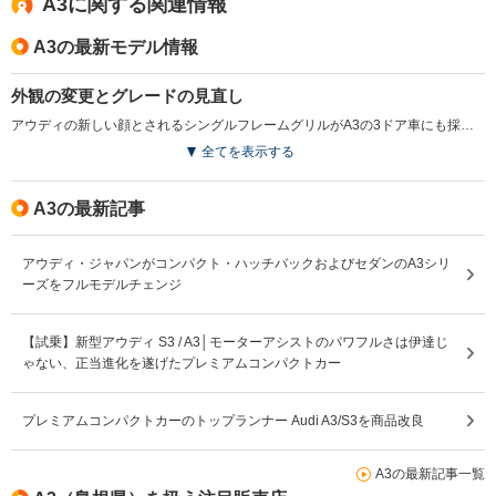
A3に関する関連情報
A3の最新モデル情報
外観の変更とグレードの見直し
アウディの新しい顔とされるシングルフレームグリルがA3の3ドア車にも採用された。同時に一部の装備を変更するとともに、2L車と3.2L車をそれぞれ1グレードずつのバリエーションに絞られた。(2005.7)
全てを表示する
A3の最新記事
アウディ・ジャパンがコンパクト・ハッチバックおよびセダンのA3シリ
ーズをフルモデルチェンジ
【試乗】新型アウディ S3 / A3│モーターアシストのパワフルさは伊達じ
ゃない、正当進化を遂げたプレミアムコンパクトカー
プレミアムコンパクトカーのトップランナー Audi A3/S3を商品改良
A3の最新記事一覧