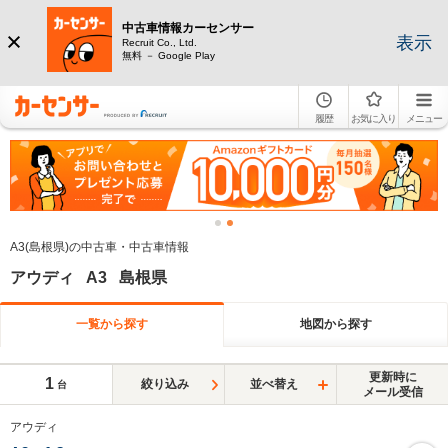
中古車情報カーセンサー
表示
Recruit Co., Ltd.
無料 － Google Play
履歴
お気に入り
メニュー
A3(島根県)の中古車・中古車情報
アウディ A3 島根県
一覧から探す
地図から探す
更新時に
1
絞り込み
並べ替え
台
メール受信
アウディ