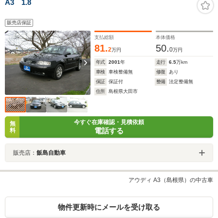
A3 1.8
販売店保証
支払総額
本体価格
81.
50.
2
0
万円
万円
年式
2001
年
走行
6.5
万km
車検
車検整備無
修復
あり
保証
保証付
整備
法定整備無
住所
島根県大田市
今すぐ在庫確認・見積依頼
無
電話する
料
販売店：
飯島自動車
アウディ A3（島根県）の中古車
物件更新時にメールを受け取る