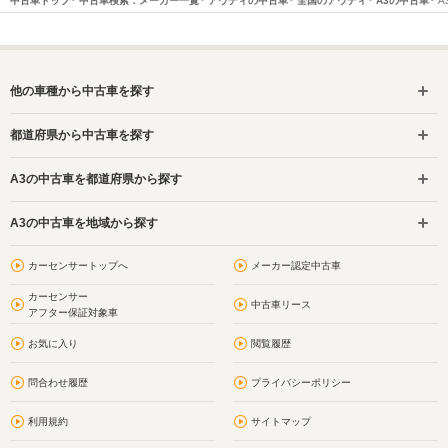
中古車トップ
中古車検索：メーカー一覧
アウディの中古車
全国のアウディ
A3の中古車
A
他の車種から中古車を探す
都道府県から中古車を探す
A3の中古車を都道府県から探す
A3の中古車を地域から探す
カーセンサートップへ
メーカー認定中古車
カーセンサー
中古車リース
アフター保証対象車
お気に入り
閲覧履歴
問合わせ履歴
プライバシーポリシー
利用規約
サイトマップ