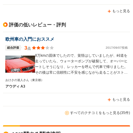
もっと見る
評価の低いレビュー・評判
欧州車の入門におススメ
3
総合評価
2017/09/07投稿
点
8万kmの固体でしたので、覚悟はしていましたが、峠道を
走っていたら、ウォーターポンプが破裂して、オーバーヒ
ートしそうになり、レッカーを呼んで代車で帰りました。
その後は常に信頼性に不安を感じながら走ることがストレ
スとなり、乗換えを決意しました。 きちんと整備した上
おけさの達人さん
（東京都）
で乗れば、もっと長く乗れると思いますし、欧州車の入門
アウディ A3
には、敷居も低く、使いやすい車だったと思います。
もっと見る
すべてのクチコミをもっと見る(35件)