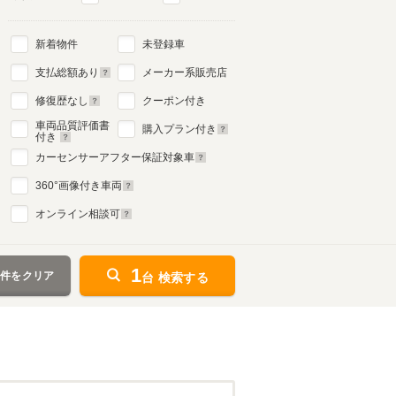
新着物件
未登録車
支払総額あり
メーカー系販売店
修復歴なし
クーポン付き
車両品質評価書
購入プラン付き
付き
カーセンサーアフター保証対象車
360
°画像付き車両
オンライン相談可
1
条件をクリア
台 検索する