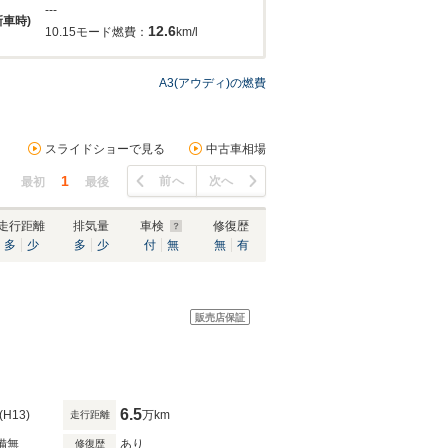
---
新車時)
12.6
10.15モード燃費：
km/l
A3(アウディ)の燃費
スライドショーで見る
中古車相場
1
前へ
次へ
最初
最後
走行距離
排気量
車検
修復歴
多
少
多
少
付
無
無
有
販売店保証
6.5
(H13)
万km
走行距離
備無
あり
修復歴