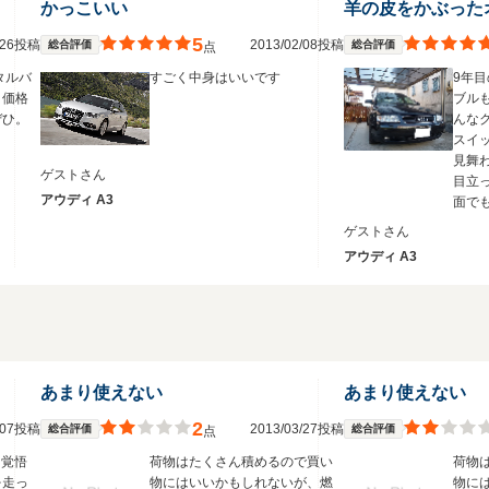
かっこいい
羊の皮をかぶった
5
3/26投稿
2013/02/08投稿
総合評価
総合評価
点
タルバ
すごく中身はいいです
9年
。価格
ブル
ぜひ。
んな
スイ
見舞
ゲストさん
目立
アウディ A3
面で
ゲストさん
アウディ A3
あまり使えない
あまり使えない
2
9/07投稿
2013/03/27投稿
総合評価
総合評価
点
、覚悟
荷物はたくさん積めるので買い
荷物
を走っ
物にはいいかもしれないが、燃
物に