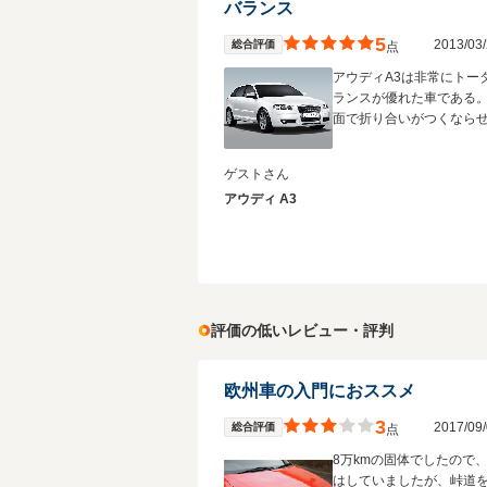
バランス
5
2013/0
総合評価
点
アウディA3は非常にトー
ランスが優れた車である
面で折り合いがつくなら
ゲストさん
アウディ A3
評価の低いレビュー・評判
欧州車の入門におススメ
3
2017/0
総合評価
点
8万kmの固体でしたので
はしていましたが、峠道