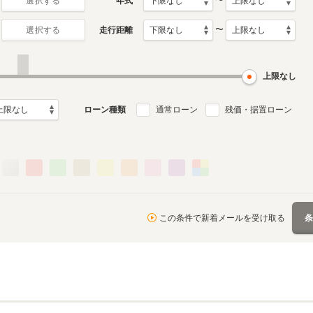
〜
年式
選択する
〜
走行距離
選択する
2月～2003年6月
ル
上限なし
ローン種類
通常ローン
残価・据置ローン
この条件で新着メールを受け取る