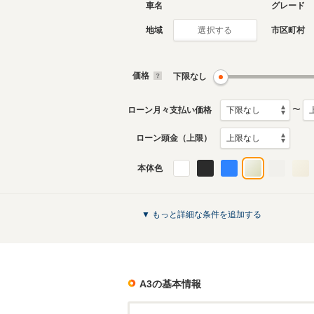
車名
グレード
地域
市区町村
選択する
2代目
初代
2003年7月～2006年7月
1996年1
生産モデル
生産モデ
価格
下限なし
A3のカタログを見る
〜
ローン月々支払い価格
ローン頭金（上限）
本体色
▼ もっと詳細な条件を追加する
A3
の基本情報