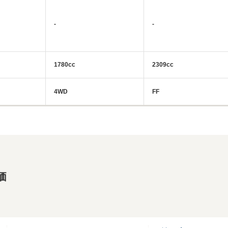
-
-
1780cc
2309cc
4WD
FF
価