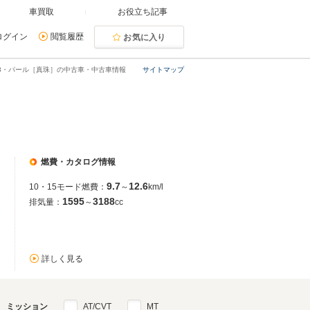
車買取
お役立ち記事
ログイン
閲覧履歴
お気に入り
3・パール［真珠］の中古車・中古車情報
サイトマップ
燃費・カタログ情報
9.7
12.6
10・15モード燃費：
～
km/l
1595
3188
排気量：
～
cc
詳しく見る
ミッション
AT/CVT
MT