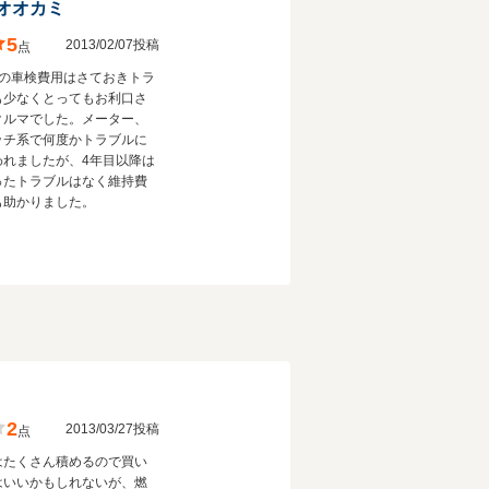
オオカミ
5
2013/02/07投稿
点
目の車検費用はさておきトラ
も少なくとってもお利口さ
クルマでした。メーター、
ッチ系で何度かトラブルに
われましたが、4年目以降は
ったトラブルはなく維持費
も助かりました。
2
2013/03/27投稿
点
はたくさん積めるので買い
はいいかもしれないが、燃