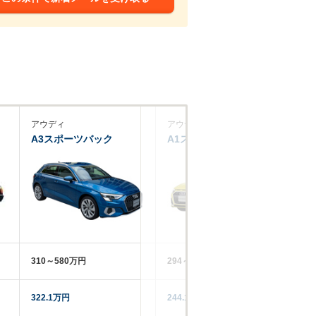
アウディ
アウディ
ア
A3スポーツバック
A1スポーツバック
A
310～580万円
294～483万円
32
322.1万円
244.1万円
31