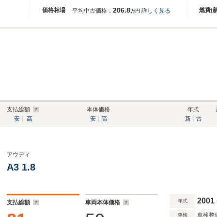
206.8
価格相場
燃費(
平均中古価格：
詳しく見る
万円
支払総額
本体価格
年式
安
高
安
高
新
古
アウディ
A3 1.8
2001
年式
支払総額
車両本体価格
車検整
車検