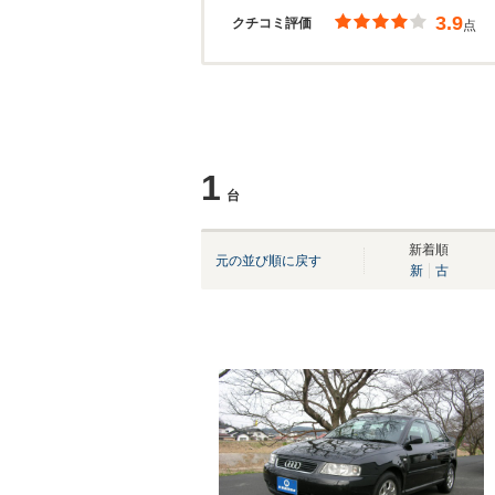
3.9
クチコミ評価
点
1
台
新着順
元の並び順に戻す
新
古