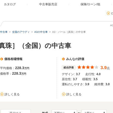
カタログ
中古車販売店
保険/ローン/他
A
中古車
全国のアウディ
A3の中古車
A3・パール［真珠］の中古車
［真珠］（全国）の中古車
価格相場情報
みんなの評価
3.9
228.3
総合評価
平均価格：
点
万円
228.3
価格帯：
万円
デザイン:
3.7
走行性:
4.0
居住性:
3.7
積載性:
3.5
運転のしやすさ:
3.9
維持費:
3.0
詳しく見る
詳しく見る