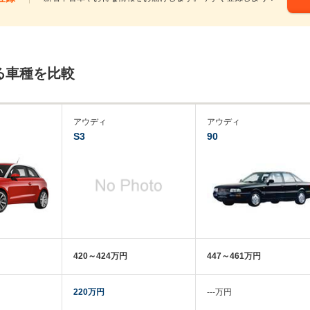
る車種を比較
アウディ
アウディ
S3
90
420～424万円
447～461万円
220万円
‐‐‐万円