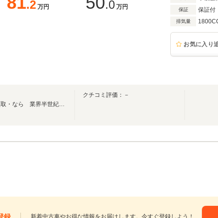
81
50
.2
.0
万円
万円
保証付
保証
1800C
排気量
お気に入り
クチコミ評価：－
輸入車・中古車・販売・車輌買取・なら 業界半世紀 信頼と実績 の当店へ！
登録
新着中古車やお得な情報をお届けします。今すぐ登録しよう！