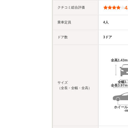
4
クチコミ総合評価
乗車定員
4人
ドア数
3ドア
全高
1.43
全幅
1
サイズ
全長
3.97
（全長・全幅・全高）
ホイール
-