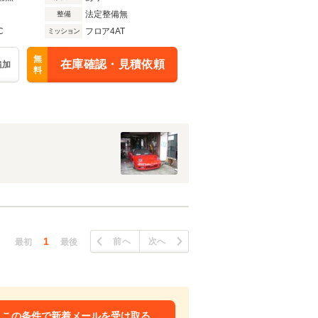
法定整備無
整備
C
フロア4AT
ミッション
無
在庫確認・見積依頼
追加
料
1
前へ
次へ
最初
最後
この条件で新着メールを受け取る