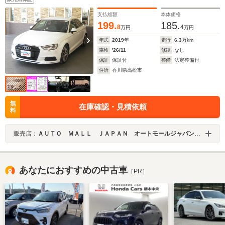
アフォグ ダウンサス マニュアルモード付 スペアス
マートキー
支払総額
本体価格
199.
185.
8
4
万円
万円
年式
2019
年
走行
6.3
万km
車検
'26/11
修復
なし
保証
保証付
整備
法定整備付
住所
香川県高松市
無
在庫確認・見積依頼
料
販売店：
ＡＵＴＯ ＭＡＬＬ ＪＡＰＡＮ オートモールジャパン株式会社
あなたにおすすめの中古車
［PR］