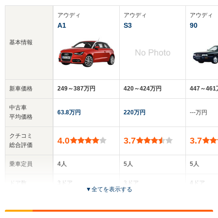
アウディ
アウディ
アウディ
A1
S3
90
基本情報
新車価格
249～387万円
420～424万円
447～46
中古車
63.8万円
220万円
‐‐‐万円
平均価格
クチコミ
4.0
3.7
3.7
総合評価
乗車定員
4人
5人
5人
ドア数
3ドア
3ドア
4ドア
▼
全てを表示する
全高
全高
全高
1.43m～1.44m
1.4m
1.37m