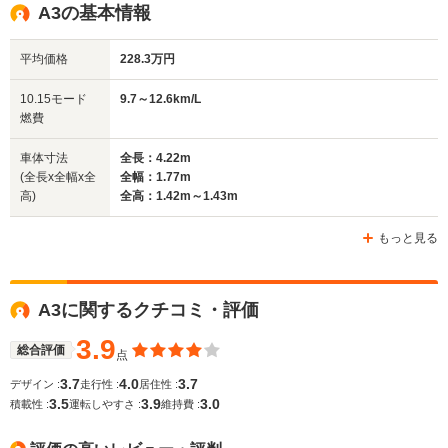
A3の基本情報
平均価格
228.3万円
全幅
全幅
全
サイズ
1.74m
1.77m
1
全長
全長
10.15モード
9.7～12.6km/L
(全長x全幅x全高)
3.97m～3.99m
4.15m
4
燃費
車体寸法
全長：4.22m
(全長x全幅x全
全幅：1.77m
ホイールベース
ホイールベース
ホイー
高)
全高：1.42m～1.43m
-m
-m
もっと見る
WLTCモード
A3に関するクチコミ・評価
-
-
-
燃費
3.9
総合評価
点
3.7
4.0
3.7
デザイン :
走行性 :
居住性 :
3.5
3.9
3.0
排気量
999～1394cc
1780cc
2309cc
積載性 :
運転しやすさ :
維持費 :
駆動方式
FF
4WD
FF