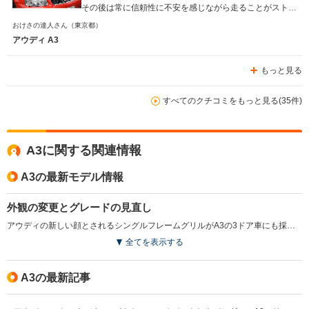
その後は常に信頼性に不安を感じながら走ることがストレ
スとなり、乗換えを決意しました。 きちんと整備した上
おけさの達人さん
（東京都）
で乗れば、もっと長く乗れると思いますし、欧州車の入門
アウディ A3
には、敷居も低く、使いやすい車だったと思います。
もっと見る
すべてのクチコミをもっと見る(35件)
A3に関する関連情報
A3の最新モデル情報
外観の変更とグレードの見直し
アウディの新しい顔とされるシングルフレームグリルがA3の3ドア車にも採用された。同時に一部の装備を変更するとともに、2L車と3.2L車をそれぞれ1グレードずつのバリエーションに絞られた。(2005.7)
全てを表示する
A3の最新記事