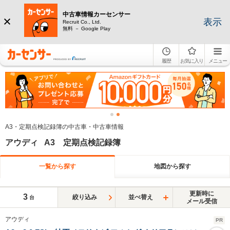
中古車情報カーセンサー
表示
Recruit Co., Ltd.
無料 － Google Play
履歴
お気に入り
メニュー
A3・定期点検記録簿の中古車・中古車情報
アウディ A3 定期点検記録簿
一覧から探す
地図から探す
更新時に
3
絞り込み
並べ替え
台
メール受信
アウディ
PR