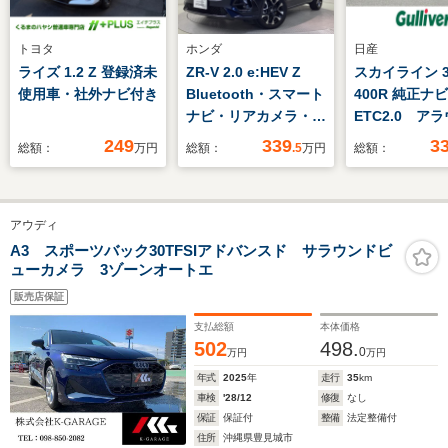
トヨタ
ホンダ
日産
ライズ 1.2 Z 登録済未
ZR-V 2.0 e:HEV Z
スカイライン 3
使用車・社外ナビ付き
Bluetooth・スマート
400R 純正
ナビ・リアカメラ・
ETC2.0 ア
ETC
ビュー プロ
249
339
3
総額：
万円
総額：
.5
万円
総額：
ト 柿本マフ
ライブレコー
ーナーセンサ
アウディ
ーズコントロ
ッシュスター
A3 スポーツバック30TFSIアドバンスド サラウンドビ
ューカメラ 3ゾーンオートエ
温シート パ
ト パワーバ
販売店保証
支払総額
本体価格
502
498.
0
万円
万円
年式
2025
年
走行
35
km
車検
'28/12
修復
なし
保証
保証付
整備
法定整備付
住所
沖縄県豊見城市