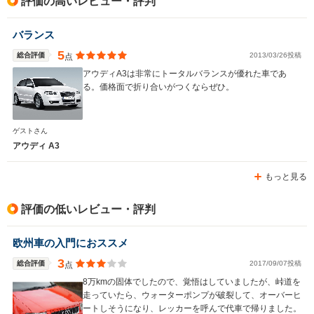
評価の高いレビュー・評判
バランス
5
総合評価
2013/03/26投稿
点
アウディA3は非常にトータルバランスが優れた車であ
る。価格面で折り合いがつくならぜひ。
ゲストさん
アウディ A3
もっと見る
評価の低いレビュー・評判
欧州車の入門におススメ
3
総合評価
2017/09/07投稿
点
8万kmの固体でしたので、覚悟はしていましたが、峠道を
走っていたら、ウォーターポンプが破裂して、オーバーヒ
ートしそうになり、レッカーを呼んで代車で帰りました。