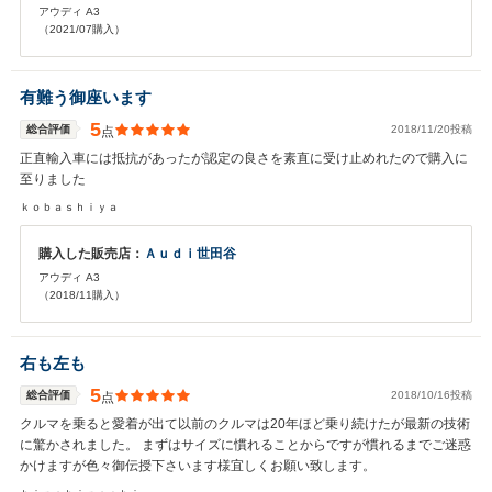
アウディ A3
（2021/07購入）
有難う御座います
5
総合評価
2018/11/20投稿
点
正直輸入車には抵抗があったが認定の良さを素直に受け止めれたので購入に
至りました
ｋｏｂａｓｈｉｙａ
購入した販売店：
Ａｕｄｉ世田谷
アウディ A3
（2018/11購入）
右も左も
5
総合評価
2018/10/16投稿
点
クルマを乗ると愛着が出て以前のクルマは20年ほど乗り続けたが最新の技術
に驚かされました。 まずはサイズに慣れることからですが慣れるまでご迷惑
かけますが色々御伝授下さいます様宜しくお願い致します。