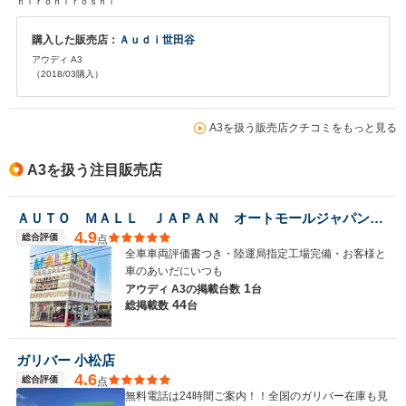
ｈｉｒｏｈｉｒｏｓｈｉ
購入した販売店：
Ａｕｄｉ世田谷
アウディ A3
（2018/03購入）
A3を扱う販売店クチコミをもっと見る
A3を扱う注目販売店
ＡＵＴＯ ＭＡＬＬ ＪＡＰＡＮ オートモールジャパン株式会社
4.9
総合評価
点
全車車両評価書つき・陸運局指定工場完備・お客様と
車のあいだにいつも
1
アウディ A3の
掲載台数
台
44
総掲載数
台
ガリバー 小松店
4.6
総合評価
点
無料電話は24時間ご案内！！全国のガリバー在庫も見