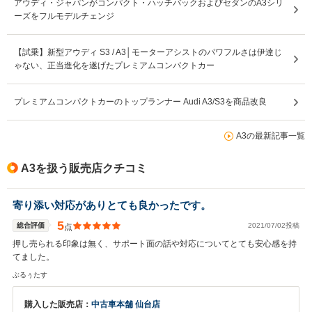
アウディ・ジャパンがコンパクト・ハッチバックおよびセダンのA3シリ
ーズをフルモデルチェンジ
【試乗】新型アウディ S3 / A3│モーターアシストのパワフルさは伊達じ
ゃない、正当進化を遂げたプレミアムコンパクトカー
プレミアムコンパクトカーのトップランナー Audi A3/S3を商品改良
A3の最新記事一覧
A3を扱う販売店クチコミ
寄り添い対応がありとても良かったです。
5
総合評価
2021/07/02投稿
点
押し売られる印象は無く、サポート面の話や対応についてとても安心感を持
てました。
ぶるぅたす
購入した販売店：
中古車本舗 仙台店