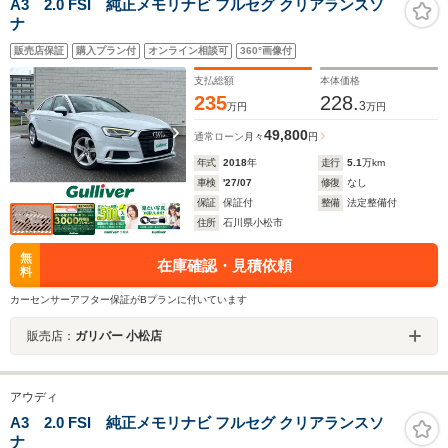
A3 2.0 FSI 純正メモリナビ フルセグ クリアランスソ
ナ
販売店保証
購入プラン付
オンライン相談可
360°画像付
支払総額
本体価格
235
228.
3
万円
万円
49,800
通常ローン
月々
円
年式
2018
年
走行
5.1
万km
車検
'27/07
修復
なし
保証
保証付
整備
法定整備付
住所
石川県小松市
無
在庫確認・見積依頼
料
カーセンサーアフター保証がBプランに付いています
販売店：
ガリバー 小松店
アウディ
A3 2.0 FSI 純正メモリナビ フルセグ クリアランスソ
ナ