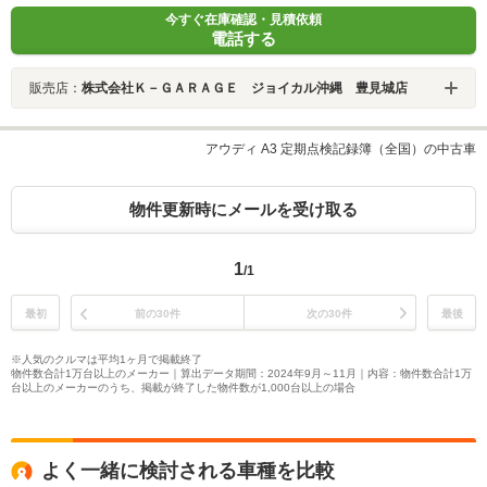
今すぐ在庫確認・見積依頼
電話する
販売店：
株式会社Ｋ－ＧＡＲＡＧＥ ジョイカル沖縄 豊見城店
アウディ A3 定期点検記録簿（全国）の中古車
物件更新時にメールを受け取る
1
/1
最初
前の30件
次の30件
最後
※人気のクルマは平均1ヶ月で掲載終了
物件数合計1万台以上のメーカー｜算出データ期間：2024年9月～11月｜内容：物件数合計1万
台以上のメーカーのうち、掲載が終了した物件数が1,000台以上の場合
よく一緒に検討される車種を比較