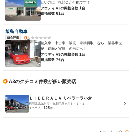
たい方は一括照会が可能です！
1
アウディ A3の
掲載台数
台
61
総掲載数
台
飯島自動車
0
総合評価
点
輸入車・中古車・販売・車輌買取・なら 業界半世
紀 信頼と実績 の当店へ！
1
アウディ A3の
掲載台数
台
76
総掲載数
台
A3のクチコミ件数が多い販売店
ＬＩＢＥＲＡＬＡ リベラーラ小倉
福岡県北九州市小倉北区霧ヶ丘３－１－１
125
クチコミ：
件
ページトップへ