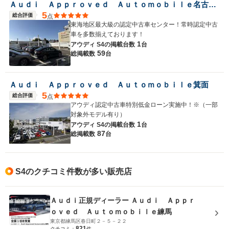
Ａｕｄｉ Ａｐｐｒｏｖｅｄ Ａｕｔｏｍｏｂｉｌｅ名古屋北
5
総合評価
点
東海地区最大級の認定中古車センター！常時認定中古
車を多数揃えております！
1
アウディ S4の
掲載台数
台
59
総掲載数
台
Ａｕｄｉ Ａｐｐｒｏｖｅｄ Ａｕｔｏｍｏｂｉｌｅ箕面
5
総合評価
点
アウディ認定中古車特別低金ローン実施中！※（一部
対象外モデル有り）
1
アウディ S4の
掲載台数
台
87
総掲載数
台
S4のクチコミ件数が多い販売店
Ａｕｄｉ正規ディーラー Ａｕｄｉ Ａｐｐｒ
ｏｖｅｄ Ａｕｔｏｍｏｂｉｌｅ練馬
東京都練馬区春日町２－５－２２
821
クチコミ：
件