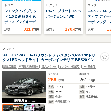
トヨタ
レクサス
マツダ
シエンタ ハイブリッ
RXハイブリッド 450h
CX-5 2.2 X
ド 1.5 Z 新品タイヤ/
バージョンL 4WD
ティブ ディー
ディスプレイオーディ
ーボ マツダコ
オ+ナビ10.5インチ/ス
ナビ 全周囲
311
170
1
総額：
.8
万円
総額：
.4
万円
総額：
マートアシスト(トヨ
BOSEサウン
タ・ダイハツ)/両側電
ム パワーバ
動スライドドア/パノ
ア パワーシ
アウディ
ラミックビューモニタ
ートヒーター
ー/車線逸脱防止支援
トブレーキサ
S4 3.0 4WD B&Oサウンド アシスタンスPKG マトリ
クスLEDヘッドライト カーボンインテリア BBS20インチ
システム
レーダークル
AW ACC サイドアシスト LKA MMIナビ バックカメラ
トロール コ
販売店保証
車両品質評価書付
購入プラン付
オンライン相談可
360°画像付
DTV パークエイド バーチャルCP ハーフレザー PWシー
ンサー BSM
ト シートヒーター
支払総額
本体価格
レコ
269.
261.
8
3
万円
万円
年式
2017
年
走行
5.0
万km
車検
'28/04
修復
なし
保証
保証付
整備
法定整備付
住所
長野県長野市