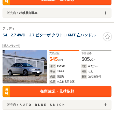
料
販売店：
相模原自動車
アウディ
S4 2.7 4WD 2.7 ビターボ クワトロ 6MT 左ハンドル
購入プラン付
支払総額
本体価格
545
505.
0
万円
万円
年式
1999
年
走行
6.5
万km
車検
'27/06
修復
なし
保証
保証無
整備
法定整備付
住所
東京都世田谷区
無
在庫確認・見積依頼
料
販売店：
ＡＵＴＯ ＢＬＵＥ ＵＮＩＯＮ