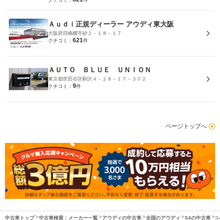
Ａｕｄｉ正規ディーラー アウディ東大阪
大阪府四條畷市砂２－１８－１７
621
クチコミ：
件
ＡＵＴＯ ＢＬＵＥ ＵＮＩＯＮ
東京都世田谷区駒沢４－２８－１７－３０２
9
クチコミ：
件
ページトップへ
中古車トップ
中古車検索：メーカー一覧
アウディの中古車
全国のアウディ
S4の中古車
S