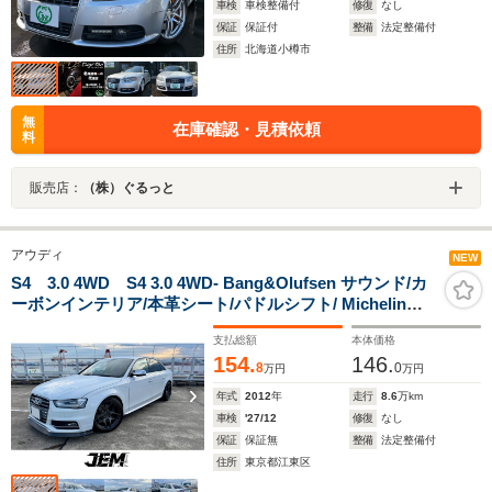
車検
車検整備付
修復
なし
保証
保証付
整備
法定整備付
住所
北海道小樽市
無
在庫確認・見積依頼
料
販売店：
（株）ぐるっと
アウディ
NEW
S4 3.0 4WD S4 3.0 4WD- Bang&Olufsen サウンド/カ
ーボンインテリア/本革シート/パドルシフト/ Michelin
PS4S/ドラレコ/保証書/記録簿付
支払総額
本体価格
154.
146.
8
0
万円
万円
年式
2012
年
走行
8.6
万km
車検
'27/12
修復
なし
保証
保証無
整備
法定整備付
住所
東京都江東区