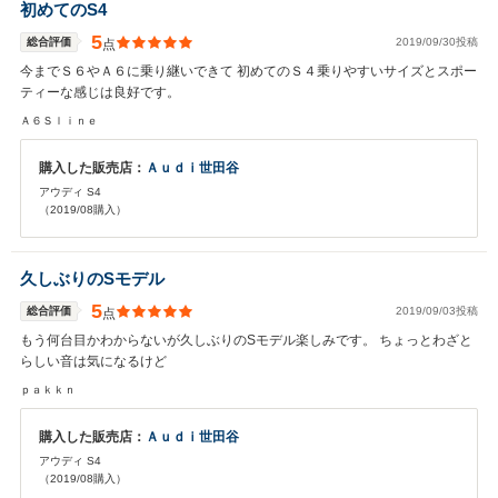
初めてのS4
5
総合評価
2019/09/30投稿
点
今までＳ６やＡ６に乗り継いできて 初めてのＳ４乗りやすいサイズとスポー
ティーな感じは良好です。
Ａ６Ｓｌｉｎｅ
購入した販売店：
Ａｕｄｉ世田谷
アウディ S4
（2019/08購入）
久しぶりのSモデル
5
総合評価
2019/09/03投稿
点
もう何台目かわからないが久しぶりのSモデル楽しみです。 ちょっとわざと
らしい音は気になるけど
ｐａｋｋｎ
購入した販売店：
Ａｕｄｉ世田谷
アウディ S4
（2019/08購入）