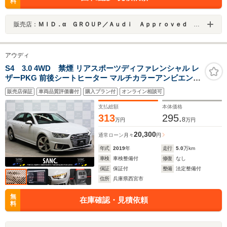
料
販売店：
ＭＩＤ．α ＧＲＯＵＰ／Ａｕｄｉ Ａｐｐｒｏｖｅｄ Ａｕｔｏｍｏｂｉｌｅ さいたま新都心／株式会社ＭＩＤ
アウディ
S4 3.0 4WD 禁煙 リアスポーツディファレンシャル レ
ザーPKG 前後シートヒーター マルチカラーアンビエント
ライト バーチャルCP アシスタンスPKG 360度カメラ マ
販売店保証
車両品質評価書付
購入プラン付
オンライン相談可
トリクスLEDヘッドライト レッドキャリパー
支払総額
本体価格
313
295.
8
万円
万円
20,300
通常ローン
月々
円
年式
2019
年
走行
5.0
万km
車検
車検整備付
修復
なし
保証
保証付
整備
法定整備付
住所
兵庫県西宮市
無
在庫確認・見積依頼
料