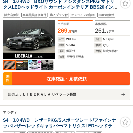
S4 3.0 4WD B&Oサウンド アシスタンスPKG マトリ
クスLEDヘッドライト カーボンインテリア BBS20インチ
AW ACC サイドアシスト LKA MMIナビ バックカメラ
販売店保証
車両品質評価書付
購入プラン付
オンライン相談可
360°画像付
DTV パークエイド バーチャルCP ハーフレザー PWシー
ト シートヒーター
支払総額
本体価格
269.
261.
8
3
万円
万円
年式
2017
年
走行
5.0
万km
車検
'28/04
修復
なし
保証
保証付
整備
法定整備付
住所
長野県長野市
無
在庫確認・見積依頼
料
販売店：
ＬＩＢＥＲＡＬＡ リベラーラ長野
アウディ
S4 3.0 4WD レザーPKG/Sスポーツシート/ファインナ
ッパレザー/レッドキャリパー/マトリクスLEDヘッドライ
ト/アシスタンスPKG/360度カメラ/全席シートヒーター/マ