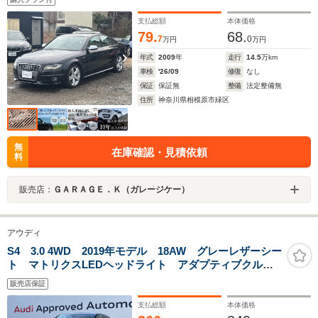
支払総額
本体価格
79.
68.
7
0
万円
万円
年式
2009
年
走行
14.5
万km
車検
'26/09
修復
なし
保証
保証無
整備
法定整備無
住所
神奈川県相模原市緑区
無
在庫確認・見積依頼
料
販売店：
ＧＡＲＡＧＥ．Ｋ（ガレージケー）
アウディ
S4 3.0 4WD 2019年モデル 18AW グレーレザーシー
ト マトリクスLEDヘッドライト アダプティブクルコ
ン サイド&レーンアシスト シートヒーター 電動シー
販売店保証
ト サラウンドビューカメラ バーチャルコックピット
支払総額
本体価格