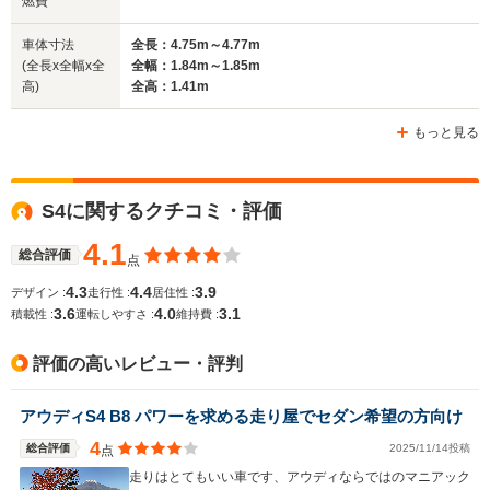
燃費
全長
全長
(全長x全幅x全高)
4.84m
4.51m
4.
車体寸法
全長：4.75m～4.77m
(全長x全幅x全
全幅：1.84m～1.85m
高)
全高：1.41m
ホイールベース
ホイールベース
ホイー
-m
-m
もっと見る
13.4km/L
11.6～12.2km/L
10.6～11.
└市街地:10.2～
└市街地:8.2～
└市街地:7
S4に関するクチコミ・評価
10.4km/L
8.7km/L
7.5km/L
WLTCモード
└郊外:13.5～
└郊外:12.0～
└郊外:10.
燃費
4.1
13.9km/L
12.2km/L
11.3km/L
総合評価
点
└高速道路:15.0～
└高速道路:13.8～
└高速道路:
4.3
4.4
3.9
デザイン :
走行性 :
居住性 :
15.1km/L
14.8km/L
13.7km/L
3.6
4.0
3.1
積載性 :
運転しやすさ :
維持費 :
排気量
2994cc
1984cc
2994cc
評価の高いレビュー・評判
駆動方式
4WD
4WD
4WD
アウディS4 B8 パワーを求める走り屋でセダン希望の方向け
4
総合評価
2025/11/14投稿
点
走りはとてもいい車です、アウディならではのマニアック