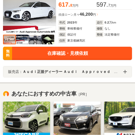
617.
597.
8
7
万円
万円
46,200
残価ローン
月々
円
年式
2023
年
走行
0.2
万km
車検
車検整備付
修復
なし
保証
保証付
整備
法定整備付
住所
東京都練馬区
無
在庫確認・見積依頼
料
販売店：
Ａｕｄｉ正規ディーラー Ａｕｄｉ Ａｐｐｒｏｖｅｄ Ａｕｔｏｍｏｂｉｌｅ練馬
あなたにおすすめの中古車
［PR］