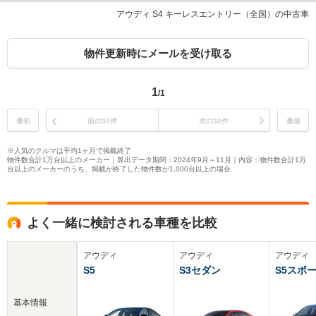
アウディ S4 キーレスエントリー（全国）の中古車
物件更新時にメールを受け取る
1
/1
最初
前の30件
次の30件
最後
※人気のクルマは平均1ヶ月で掲載終了
物件数合計1万台以上のメーカー｜算出データ期間：2024年9月～11月｜内容：物件数合計1万
台以上のメーカーのうち、掲載が終了した物件数が1,000台以上の場合
よく一緒に検討される車種を比較
アウディ
アウディ
アウディ
S5
S3セダン
S5スポ
基本情報