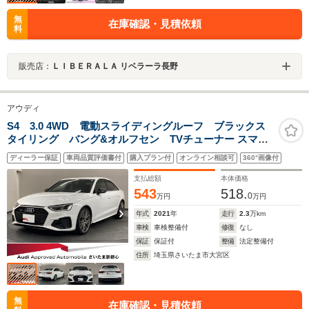
無
在庫確認・見積依頼
料
販売店：
ＬＩＢＥＲＡＬＡ リベラーラ長野
アウディ
S4 3.0 4WD 電動スライディングルーフ ブラックス
タイリング バング&オルフセン TVチューナー スマホ
ワイヤレスチャージ ファインナッパレザー プライバシ
ディーラー保証
車両品質評価書付
購入プラン付
オンライン相談可
360°画像付
ーガラス
支払総額
本体価格
543
518.
0
万円
万円
年式
2021
年
走行
2.3
万km
車検
車検整備付
修復
なし
保証
保証付
整備
法定整備付
住所
埼玉県さいたま市大宮区
無
在庫確認・見積依頼