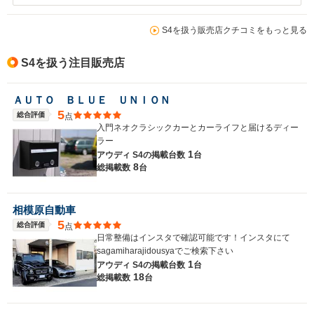
S4を扱う販売店クチコミをもっと見る
S4を扱う注目販売店
ＡＵＴＯ ＢＬＵＥ ＵＮＩＯＮ
5
総合評価
点
入門ネオクラシックカーとカーライフと届けるディー
ラー
1
アウディ S4の
掲載台数
台
8
総掲載数
台
相模原自動車
5
総合評価
点
日常整備はインスタで確認可能です！インスタにて
sagamiharajidousyaでご検索下さい
1
アウディ S4の
掲載台数
台
18
総掲載数
台