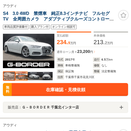
アウディ
S4 3.0 4WD 禁煙車 純正8.3インチナビ フルセグ
TV 全周囲カメラ アダプティブクルーズコントロー
ル 衝突軽減ブレーキ シートヒーター 純正18インチ
車両品質評価書付
購入プラン付
オンライン相談可
アルミホイール ヘッドライトウォッシャー ハーフレ
ザーシート
支払総額
本体価格
234.
213.
9
2
万円
万円
23,200
通常ローン
月々
円
年式
2017
年
走行
6.5
万km
車検
車検整備無
修復
なし
保証
保証無
整備
法定整備無
住所
千葉県千葉市花見川区
無
在庫確認・見積依頼
料
販売店：
Ｇ－ＢＯＲＤＥＲ 千葉北インター店
アウディ