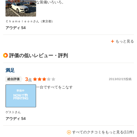
な装備いろいろ。
Ｃｈａｍｅｌｅｏｎさん
（東京都）
アウディ S4
もっと見る
評価の低いレビュー・評判
満足
3
総合評価
2013/02/15投稿
点
一台ですべてをこなす
ゲストさん
アウディ S4
すべてのクチコミをもっと見る(11件)