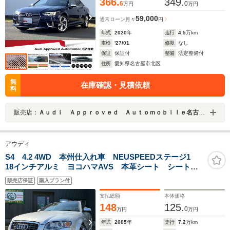
366.
349.
6
0
万円
万円
59,000
通常ローン
月々
円
年式
2020
年
走行
4.5
万km
車検
'27/01
修復
なし
保証
保証付
整備
法定整備付
住所
愛知県名古屋市北区
無
在庫確認・見積依頼
料
販売店：
Ａｕｄｉ Ａｐｐｒｏｖｅｄ Ａｕｔｏｍｏｂｉｌｅ名古屋北
アウディ
S4 4.2 4WD 本州仕入れ車 NEUSPEEDステージ1
18インチアルミ ヨコハマAVS 本革シート シートヒ
ーター BOSEサウンド 純正ナビ
販売店保証
購入プラン付
支払総額
本体価格
148
125.
0
万円
万円
年式
2005
年
走行
7.2
万km