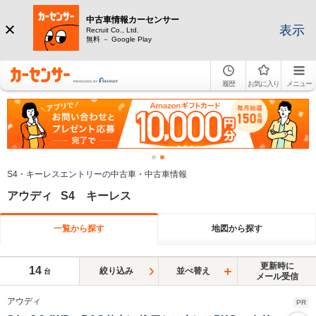
中古車情報カーセンサー
表示
Recruit Co., Ltd.
無料 － Google Play
履歴
お気に入り
メニュー
S4・キーレスエントリーの中古車・中古車情報
アウディ S4 キーレス
一覧から探す
地図から探す
更新時に
14
絞り込み
並べ替え
台
メール受信
アウディ
PR