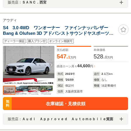
販売店：
ＳＡＮＣ．西宮
アウディ
S4 3.0 4WD ワンオーナー ファインナッパレザー
Bang & Olufsen 3D アドバンストサウンドヤスポーツデ
ィファレンシャル サンルーフ TVチューナー ダイナミ
ディーラー保証
購入プラン付
オンライン相談可
ックステアリング コンフォートパッケージ
支払総額
本体価格
547.
528.
1
0
万円
万円
44,600
残価ローン
月々
円
年式
2023
年
走行
2.1
万km
車検
'26/09
修復
なし
保証
保証付
整備
法定整備付
住所
大阪府箕面市
無
在庫確認・見積依頼
料
販売店：
Ａｕｄｉ Ａｐｐｒｏｖｅｄ Ａｕｔｏｍｏｂｉｌｅ箕面