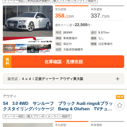
ディーラー保証
車両品質評価書付
購入プラン付
オンライン相談可
ルチカラーアンビエントライト/認定中古車
支払総額
本体価格
358.
337.
1
7
万円
万円
22,500
通常ローン
月々
円
年式
2019
年
走行
5.3
万km
車検
車検整備付
修復
なし
保証
保証付
整備
法定整備付
住所
大阪府四條畷市
無
在庫確認・見積依頼
料
販売店：
Ａｕｄｉ正規ディーラー アウディ東大阪
アウディ
NEW
S4 3.0 4WD サンルーフ ブラック Audi rings&ブラッ
クスタイリングパッケージ Bang & Olufsen TVチュー
ナー プライバシーガラス ファインナッパレザー サ
ディーラー保証
購入プラン付
オンライン相談可
ラウンドビューカメラ認定中古車
支払総額
本体価格