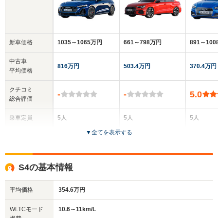
新車価格
1035～1065万円
661～798万円
891～10
中古車
816万円
503.4万円
370.4万円
平均価格
クチコミ
-
-
5.0
総合評価
乗車定員
5人
5人
5人
▼
全てを表示する
ドア数
5ドア
4ドア
5ドア
全高
全高
全
S4の基本情報
1.44m
1.42m
1.
平均価格
354.6万円
全幅
全幅
全
WLTCモード
10.6～11km/L
サイズ
1.86m
1.82m
1.