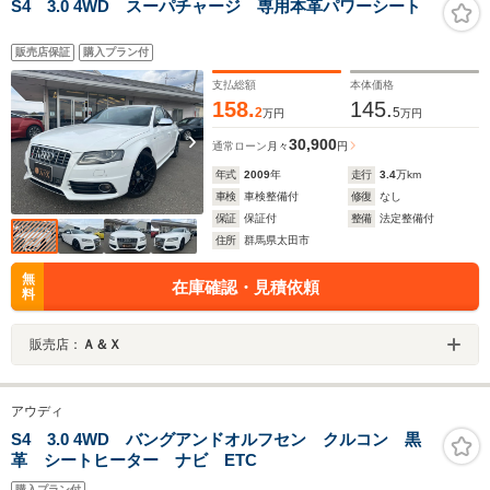
S4 3.0 4WD スーパチャージ 専用本革パワーシート
販売店保証
購入プラン付
支払総額
本体価格
158.
145.
2
5
万円
万円
30,900
通常ローン
月々
円
年式
2009
年
走行
3.4
万km
車検
車検整備付
修復
なし
保証
保証付
整備
法定整備付
住所
群馬県太田市
無
在庫確認・見積依頼
料
販売店：
Ａ＆Ｘ
アウディ
S4 3.0 4WD バングアンドオルフセン クルコン 黒
革 シートヒーター ナビ ETC
購入プラン付