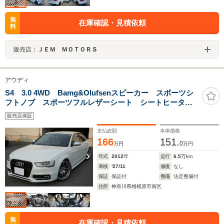
無
在庫確認・見積依頼
料
販売店：
ＪＥＭ ＭＯＴＯＲＳ
アウディ
S4 3.0 4WD Bamg&Olufsenスピーカー スポーツシ
フトノブ スポーツフルレザーシート シートヒータ
ー クルーズコントロール パワーシート パドルシフ
販売店保証
ト Bluetooth ETC Bカメラ スマートキー
支払総額
本体価格
166
151.
0
万円
万円
年式
2012
年
走行
6.5
万km
車検
'27/11
修復
なし
保証
保証付
整備
法定整備付
住所
神奈川県相模原市南区
無
在庫確認・見積依頼