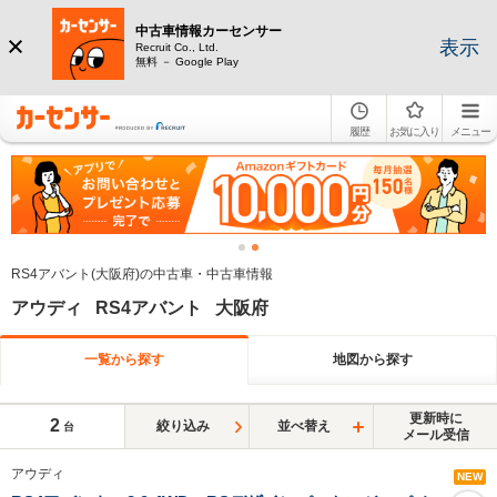
中古車情報カーセンサー
表示
Recruit Co., Ltd.
無料 － Google Play
履歴
お気に入り
メニュー
RS4アバント(大阪府)の中古車・中古車情報
アウディ RS4アバント 大阪府
一覧から探す
地図から探す
更新時に
2
絞り込み
並べ替え
台
メール受信
アウディ
NEW