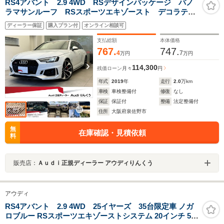
RS4アバント 2.9 4WD RSデザインパッケージ パノ
ラマサンルーフ RSスポーツエキゾースト デコラティ
ブパネルカーボン アシスタンスパッケージ OP20イン
ディーラー保証
購入プラン付
オンライン相談可
チAW レッドキャリパー プライバシーガラス フルセ
グTV 全周囲カメラ 認中
支払総額
本体価格
767.
747.
4
7
万円
万円
114,300
残価ローン
月々
円
年式
2019
年
走行
2.0
万km
車検
車検整備付
修復
なし
保証
保証付
整備
法定整備付
住所
大阪府泉佐野市
無
在庫確認・見積依頼
料
販売店：
Ａｕｄｉ正規ディーラー アウディりんくう
アウディ
RS4アバント 2.9 4WD 25イヤーズ 35台限定車 ノガ
ロブルー RSスポーツエキゾーストシステム 20インチ 5ア