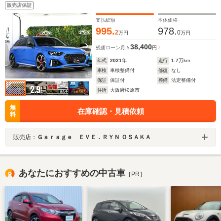
ームフラッグデザイングロスアンスラサイト/ブラックポ
販売店保証
リッシュ レッドキャリパー カーボンエンジンカバー
支払総額
本体価格
995.
978.
2
0
万円
万円
38,400
残価ローン
月々
円
年式
2021
年
走行
1.7
万km
車検
車検整備付
修復
なし
保証
保証付
整備
法定整備付
住所
大阪府松原市
無
在庫確認・見積依頼
料
販売店：
Ｇａｒａｇｅ ＥＶＥ．ＲＹＮ ＯＳＡＫＡ
あなたにおすすめの中古車
［PR］