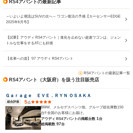
RS4アバントの最新記事
～いよいよ潮流はSUVの次へ～ ワゴン復活の予感【カーセンサーEDGE
2025年6月号】
【試乗】アウディ RS4アバント｜進化を止めない超速ワゴンは、ジェン
トルな仕事をするATにも好感
【名車への道】’07 アウディ RS4アバント
RS4アバントの最新記事一覧
RS4アバント（大阪府）を扱う注目販売店
Ｇａｒａｇｅ ＥＶＥ．ＲＹＮ ＯＳＡＫＡ
5
総合評価
点
BMW、メルセデスベンツ他、グループ総在庫数150
台!! 全国のお客様にお届け。
1
アウディ RS4アバントの
掲載台数
台
97
総掲載数
台