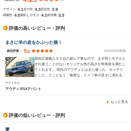
点
└高速道路:13.2～
12.0km/L
4.1
4.3
3.9
デザイン :
走行性 :
居住性 :
13.7km/L
4.0
4.1
3.3
積載性 :
運転しやすさ :
維持費 :
排気量
4163cc
2994cc
2893cc
評価の高いレビュー・評判
駆動方式
4WD
4WD
4WD
まさに羊の皮をかぶった狼！
5
総合評価
2014/03/15投稿
点
国内正規輸入５０台の超レア車なので、まず同じモデルと
すれ違うことのないオリジナル性の高さが所有欲を満たし
てくれます。 現代のアウディとはまた違った、カッチリ
とした、どことなく「無骨な」ドイツ車の良さに浸れる車
ではないでしょうか！
ゲストさん
アウディ RS4アバント
もっと見る
評価の低いレビュー・評判
夢