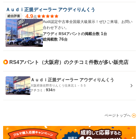
Ａｕｄｉ正規ディーラー アウディりんくう
4.9
総合評価
点
Audi認定中古車全国最大級展示！ぜひご来場、お問い
合わせ下さい。
1
アウディ RS4アバントの
掲載台数
台
76
総掲載数
台
RS4アバント（大阪府）のクチコミ件数が多い販売店
Ａｕｄｉ正規ディーラー アウディりんくう
大阪府泉佐野市りんくう往来北１－５５
934
クチコミ：
件
ページトップへ