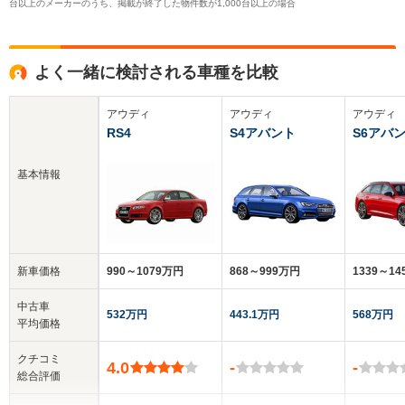
台以上のメーカーのうち、掲載が終了した物件数が1,000台以上の場合
よく一緒に検討される車種を比較
アウディ
アウディ
アウディ
RS4
S4アバント
S6アバ
基本情報
新車価格
990～1079万円
868～999万円
1339～1
中古車
532万円
443.1万円
568万円
平均価格
クチコミ
4.0
-
-
総合評価