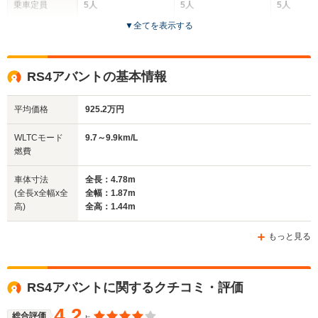
乗車定員
5人
5人
5人
▼
全てを表示する
ドア数
4ドア
5ドア
5ドア
全高
全高
全
RS4アバントの基本情報
1.41m～1.42m
1.44m
1.
平均価格
925.2万円
全幅
全幅
全
WLTCモード
9.7～9.9km/L
サイズ
1.83m
1.84m～1.85m
1.
燃費
全長
全長
(全長x全幅x全高)
4.59m
4.75m～4.77m
4.
車体寸法
全長：4.78m
(全長x全幅x全
全幅：1.87m
高)
全高：1.44m
ホイールベース
ホイールベース
ホイー
-m
-m
もっと見る
10.6～11.0km/L
└市街地:7.1～
9.5～9.8k
RS4アバントに関するクチコミ・評価
7.5km/L
└市街地:6.
WLTCモード
-
└郊外:10.8～
└郊外:9.5
燃費
4.2
11.3km/L
└高速道路:
総合評価