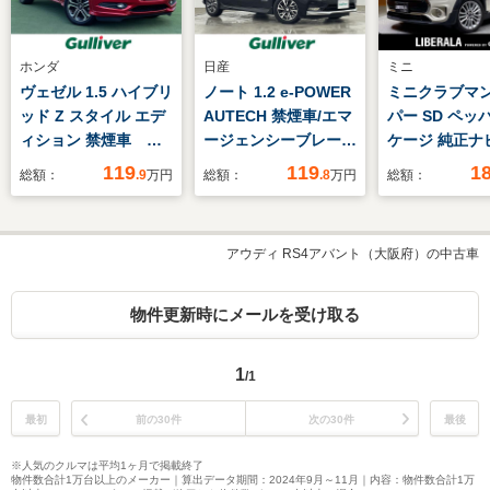
ホンダ
日産
ミニ
ヴェゼル 1.5 ハイブリ
ノート 1.2 e-POWER
ミニクラブマン
ッド Z スタイル エデ
AUTECH 禁煙車/エマ
パー SD ペッ
ィション 禁煙車 純
ージェンシーブレー
ケージ 純正ナ
正ナビ バックカメ
キ/レーンキープ/レー
クカメラ
119
119
1
総額：
.9
万円
総額：
.8
万円
総額：
ラ あんしんパッケー
ダークルーズコントロ
ジ クルーズコントロ
ール/コーナーセンサ
ール ビルトイン
ー/アラウンドビュー
アウディ RS4アバント（大阪府）の中古車
ETC ドライブレコー
モニター/インテリジ
ダー 革巻きステアリ
ェントルームミラー/
ング ステアリングリ
オーテック仕様AW/オ
物件更新時にメールを受け取る
モコン パドルシフ
ーテックシート/純正
ト DVDプレイヤ
ナビ
1
/1
ー スマートキー
最初
前の30件
次の30件
最後
※人気のクルマは平均1ヶ月で掲載終了
物件数合計1万台以上のメーカー｜算出データ期間：2024年9月～11月｜内容：物件数合計1万