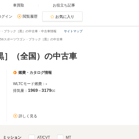
車買取
お役立ち記事
ログイン
閲覧履歴
お気に入り
ン・ブラック［黒］の中古車・中古車情報
サイトマップ
156スポーツワゴン・ブラック［黒］の中古車
［黒］（全国）の中古車
燃費・カタログ情報
-
WLTCモード燃費：
1969
3179
排気量：
～
cc
詳しく見る
ミッション
AT/CVT
MT