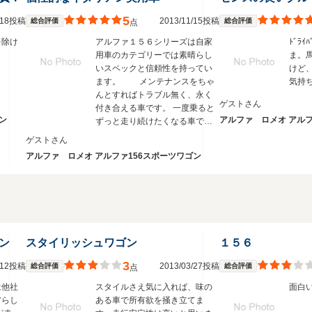
5
1/18投稿
2013/11/15投稿
総合評価
総合評価
点
を除け
アルファ１５６シリーズは自家
ﾄﾞﾗ
用車のカテゴリーでは素晴らし
ま。
いスペックと信頼性を持ってい
けど
ます。 メンテナンスをちゃ
気持
んとすればトラブル無く、永く
ゲストさん
付き合える車です。 一度乗ると
ン
アルファ ロメオ アルフ
ずっと走り続けたくなる車で
す。
ゲストさん
アルファ ロメオ アルファ156スポーツワゴン
ン
スタイリッシュワゴン
１５６
3
9/12投稿
2013/03/27投稿
総合評価
総合評価
点
は他社
スタイルさえ気に入れば、味の
面白
アらし
ある車で所有欲を掻き立てま