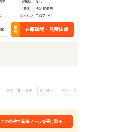
備無
なし
修復歴
法定整備無
整備
C
フロア4AT
ミッション
無
在庫確認・見積依頼
追加
料
1
前へ
次へ
最初
最後
この条件で新着メールを受け取る