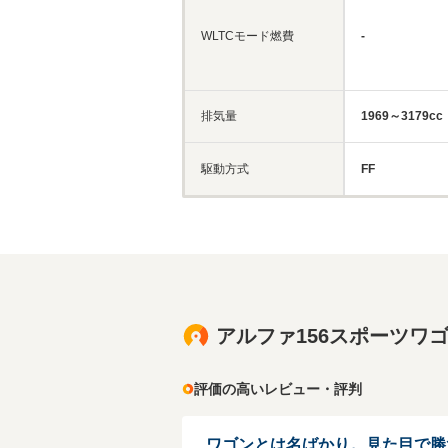
WLTCモード燃費
-
排気量
1969～3179cc
駆動方式
FF
アルファ156スポーツワ
評価の高いレビュー・評判
ワゴンとは名ばかり。見た目で勝