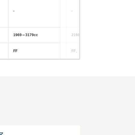
-
-
-
1969～3179cc
2198～3195cc
29
FF
FF、4WD
FF
マ