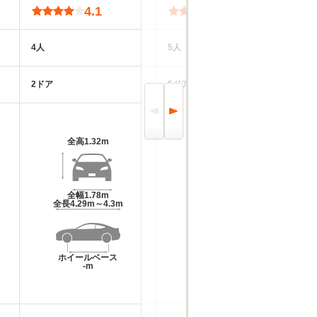
4.1
4.2
4人
5人
5
2ドア
5ドア
4
全高
1.32m
全高
1.43m～1.47m
全幅
1.78m
全幅
1.83m
全長
4.29m～4.3m
全長
4.69m
ホイールベース
ホイールベース
-m
-m