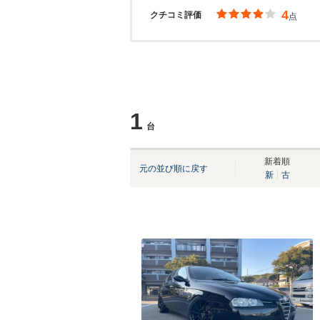
4
クチコミ評価
点
1
台
新着順
元の並び順に戻す
新
古