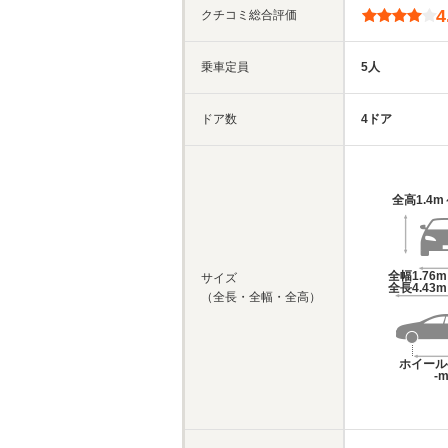
4
クチコミ総合評価
乗車定員
5人
ドア数
4ドア
全高
1.4m
全幅
1.76
サイズ
全長
4.43
（全長・全幅・全高）
ホイール
-