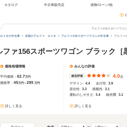
カタログ
中古車販売店
保険/ローン/他
アルファ156スポーツワゴ
ロメオの中古車
全国のアルファ ロメオ
アルファ156スポーツワゴンの中古車
アルファ
ルファ156スポーツワゴン ブラック
価格相場情報
みんなの評価
4.0
62.7
総合評価
平均価格：
点
万円
45
295
価格帯：
万円～
万円
デザイン:
4.4
走行性:
3.9
居住性:
3.3
積載性:
3.1
運転のしやすさ:
3.4
維持費:
3.1
詳しく見る
詳しく見る