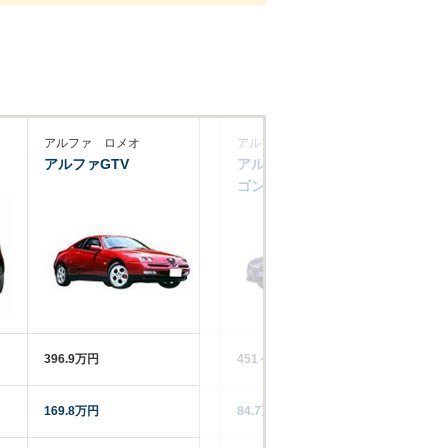
アルファ ロメオ
アルファ ロメオ
ア
アルファGTV
アルファ159スポーツワ
ア
ゴン
396.9万円
451～620万円
48
169.8万円
84.7万円
‐‐