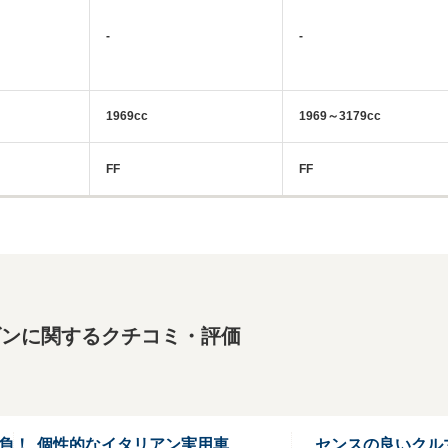
-
-
1969cc
1969～3179cc
FF
FF
ゴンに関するクチコミ・評価
負！
個性的なイタリアン実用車
センスの良いクル