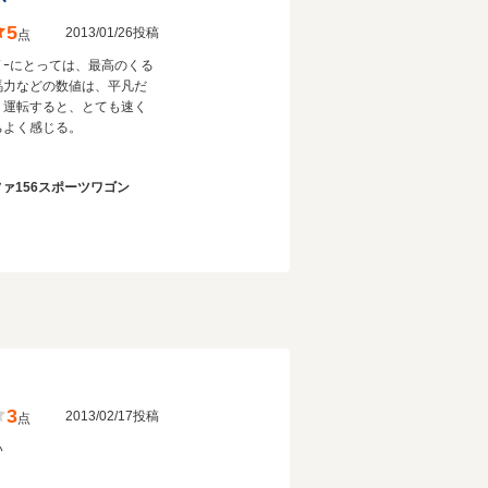
5
2013/01/26投稿
点
ｲﾊﾞｰにとっては、最高のくる
馬力などの数値は、平凡だ
、運転すると、とても速く
ちよく感じる。
ァ156スポーツワゴン
3
2013/02/17投稿
点
い