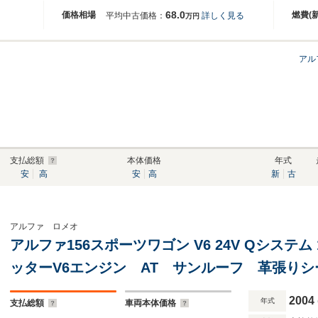
68.0
価格相場
燃費(
平均中古価格：
詳しく見る
万円
アル
支払総額
本体価格
年式
安
高
安
高
新
古
アルファ ロメオ
アルファ156スポーツワゴン V6 24V Qシステム
ッターV6エンジン AT サンルーフ 革張りシ
レ 17インチアルミホイール XYZ車高調キッ
2004
年式
支払総額
車両本体価格