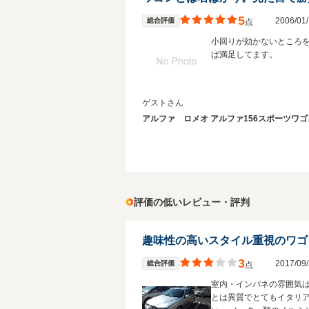
5
2006/0
総合評価
点
小回りが効かないところ
ば満足してます。
ゲストさん
アルファ ロメオ アルファ156スポーツワゴ
評価の低いレビュー・評判
趣味性の高いスタイル重視のワゴ
3
2017/0
総合評価
点
室内・インパネの雰囲気
とは異質でとてもイタリ