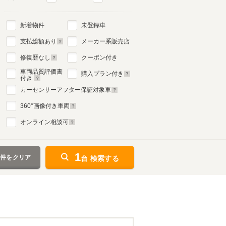
新着物件
未登録車
支払総額あり
メーカー系販売店
修復歴なし
クーポン付き
車両品質評価書
購入プラン付き
付き
カーセンサーアフター保証対象車
360
°画像付き車両
オンライン相談可
1
条件をクリア
台 検索する