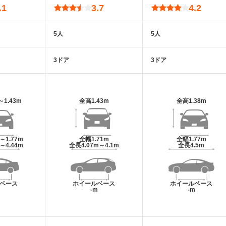
.1
3.7
4.2
5人
5人
3ドア
3ドア
～1.43m
全高
1.43m
全高
1.38m
m～1.77m
全幅
1.71m
全幅
1.77m
m～4.44m
全長
4.07m～4.1m
全長
4.5m
ベース
ホイールベース
ホイールベース
m
-m
-m