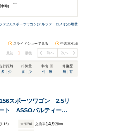
---
新車時)
---
ファ156スポーツワゴン(アルファ ロメオ)の燃費
スライドショーで見る
中古車相場
1
前へ
次へ
最初
最後
走行距離
排気量
車検
修復歴
多
少
多
少
付
無
無
有
 156スポーツワゴン 2.5リ
ート ASSOパルティー
ト
14.9
(H16)
交換車
万km
走行距離