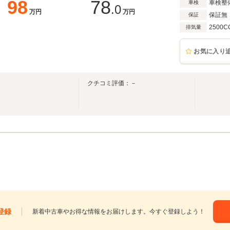
98
78
車検整
車検
.0
万円
万円
保証無
保証
2500C
排気量
お気に入り
クチコミ評価：－
登録
新着中古車やお得な情報をお届けします。今すぐ登録しよう！